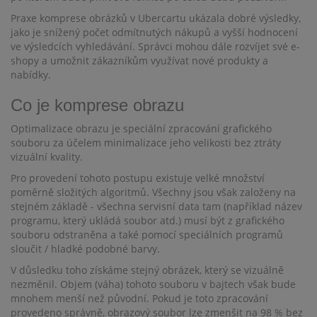
Praxe komprese obrázků v Ubercartu ukázala dobré výsledky,
jako je snížený počet odmítnutých nákupů a vyšší hodnocení
ve výsledcích vyhledávání. Správci mohou dále rozvíjet své e-
shopy a umožnit zákazníkům využívat nové produkty a
nabídky.
Co je komprese obrazu
Optimalizace obrazu je speciální zpracování grafického
souboru za účelem minimalizace jeho velikosti bez ztráty
vizuální kvality.
Pro provedení tohoto postupu existuje velké množství
poměrně složitých algoritmů. Všechny jsou však založeny na
stejném základě - všechna servisní data tam (například název
programu, který ukládá soubor atd.) musí být z grafického
souboru odstraněna a také pomocí speciálních programů
sloučit / hladké podobné barvy.
V důsledku toho získáme stejný obrázek, který se vizuálně
nezměnil. Objem (váha) tohoto souboru v bajtech však bude
mnohem menší než původní. Pokud je toto zpracování
provedeno správně, obrazový soubor lze zmenšit na 98 % bez