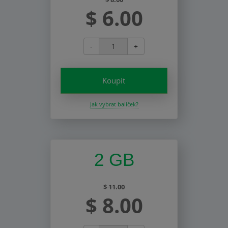
$ 6.00
-
+
Koupit
Jak vybrat balíček?
2 GB
$ 11.00
$ 8.00