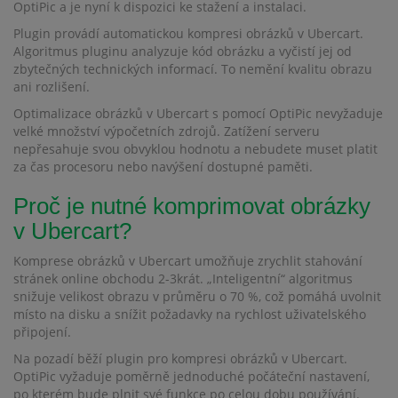
OptiPic a je nyní k dispozici ke stažení a instalaci.
Plugin provádí automatickou kompresi obrázků v Ubercart.
Algoritmus pluginu analyzuje kód obrázku a vyčistí jej od
zbytečných technických informací. To nemění kvalitu obrazu
ani rozlišení.
Optimalizace obrázků v Ubercart s pomocí OptiPic nevyžaduje
velké množství výpočetních zdrojů. Zatížení serveru
nepřesahuje svou obvyklou hodnotu a nebudete muset platit
za čas procesoru nebo navýšení dostupné paměti.
Proč je nutné komprimovat obrázky
v Ubercart?
Komprese obrázků v Ubercart umožňuje zrychlit stahování
stránek online obchodu 2-3krát. „Inteligentní“ algoritmus
snižuje velikost obrazu v průměru o 70 %, což pomáhá uvolnit
místo na disku a snížit požadavky na rychlost uživatelského
připojení.
Na pozadí běží plugin pro kompresi obrázků v Ubercart.
OptiPic vyžaduje poměrně jednoduché počáteční nastavení,
po kterém bude plnit své funkce po celou dobu používání.