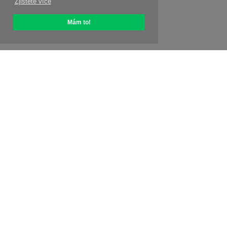
Zjistěte více
Mám to!
O OptiPic
Jak začít s
Ceny
Speciální nabídky
Kontakty
Affiliate program