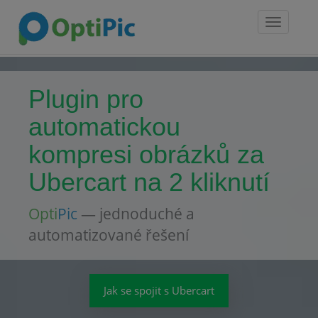
Toggle
navigatio
Plugin pro
automatickou
kompresi obrázků za
Ubercart na 2 kliknutí
Opti
Pic
— jednoduché a
automatizované řešení
Jak se spojit s Ubercart