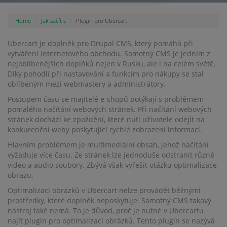
Home
Jak začít s
Plugin pro Ubercart
Ubercart je doplněk pro Drupal CMS, který pomáhá při
vytváření internetového obchodu. Samotný CMS je jedním z
nejoblíbenějších doplňků nejen v Rusku, ale i na celém světě.
Díky pohodlí při nastavování a funkcím pro nákupy se stal
oblíbeným mezi webmastery a administrátory.
Postupem času se majitelé e-shopů potýkají s problémem
pomalého načítání webových stránek. Při načítání webových
stránek dochází ke zpoždění, které nutí uživatele odejít na
konkurenční weby poskytující rychlé zobrazení informací.
Hlavním problémem je multimediální obsah, jehož načítání
vyžaduje více času. Ze stránek lze jednoduše odstranit různé
video a audio soubory. Zbývá však vyřešit otázku optimalizace
obrazu.
Optimalizaci obrázků v Ubercart nelze provádět běžnými
prostředky, které doplněk neposkytuje. Samotný CMS takový
nástroj také nemá. To je důvod, proč je nutné v Ubercartu
najít plugin pro optimalizaci obrázků. Tento plugin se nazývá