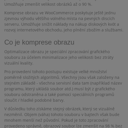
Umožňuje zmenšit velikost obrázků až o 90 %.
Komprese obrazu ve WooCommerce poskytuje ještě jednu
zjevnou výhodu většího volného místa na pevných discích
serveru. Umožňuje snížit náklady na nákup diskových kvót a
rozvoj internetového obchodu, jeho plnění zbožím a službami.
Co je komprese obrazu
Optimalizace obrazu je speciální zpracování grafického
souboru za účelem minimalizace jeho velikosti bez ztráty
vizuální kvality.
Pro provedení tohoto postupu existuje velké množství
poměrně složitých algoritmů. Všechny jsou však založeny na
stejném základě - všechna servisní data tam (například název
programu, který ukládá soubor atd.) musí být z grafického
souboru odstraněna a také pomocí speciálních programů
sloučit / hladké podobné barvy.
V důsledku toho získáme stejný obrázek, který se vizuálně
nezměnil. Objem (váha) tohoto souboru v bajtech však bude
mnohem menší než původní. Pokud je toto zpracování
provedeno správně, obrazový soubor lze zmenšit na 98 % bez