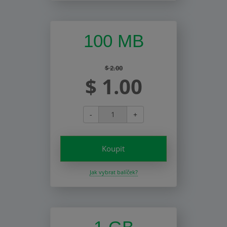
100 MB
$ 2.00
$ 1.00
-
+
Koupit
Jak vybrat balíček?