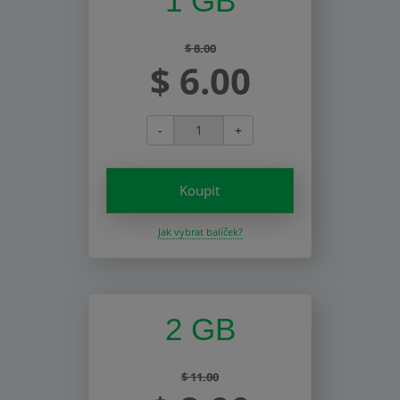
1 GB
$ 8.00
$ 6.00
-
+
Koupit
Jak vybrat balíček?
2 GB
$ 11.00