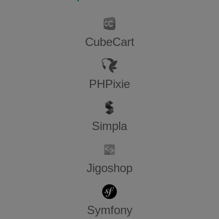
CubeCart
PHPixie
Simpla
Jigoshop
Symfony