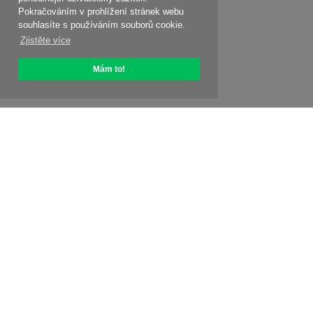
Pokračováním v prohlížení stránek webu
souhlasíte s používáním souborů cookie.
Zjistěte více
Mám to!
O OptiPic
Jak začít s
Ceny
Speciální nabídky
Kontakty