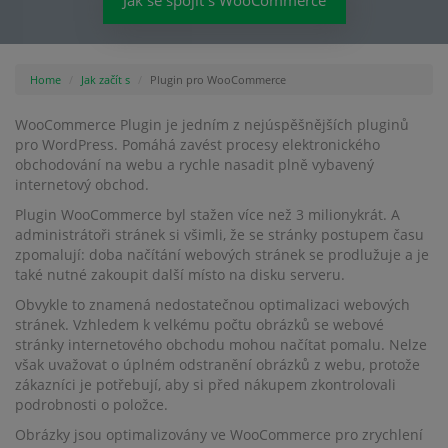
Jak se spojit s WooCommerce
Home
Jak začít s
Plugin pro WooCommerce
WooCommerce Plugin je jedním z nejúspěšnějších pluginů
pro WordPress. Pomáhá zavést procesy elektronického
obchodování na webu a rychle nasadit plně vybavený
internetový obchod.
Plugin WooCommerce byl stažen více než 3 milionykrát. A
administrátoři stránek si všimli, že se stránky postupem času
zpomalují: doba načítání webových stránek se prodlužuje a je
také nutné zakoupit další místo na disku serveru.
Obvykle to znamená nedostatečnou optimalizaci webových
stránek. Vzhledem k velkému počtu obrázků se webové
stránky internetového obchodu mohou načítat pomalu. Nelze
však uvažovat o úplném odstranění obrázků z webu, protože
zákazníci je potřebují, aby si před nákupem zkontrolovali
podrobnosti o položce.
Obrázky jsou optimalizovány ve WooCommerce pro zrychlení