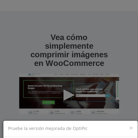
Vea cómo
simplemente
comprimir imágenes
en WooCommerce
×
Pruebe la versión mejorada de OptiPic