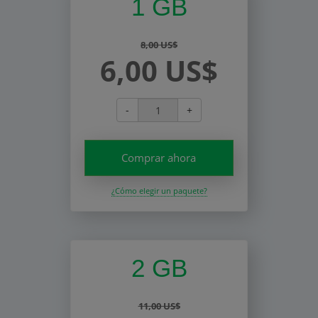
1 GB
8,00 US$
6,00 US$
-
+
Comprar ahora
¿Cómo elegir un paquete?
2 GB
11,00 US$