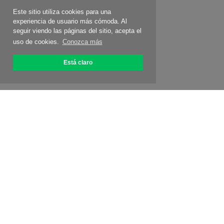
Este sitio utiliza cookies para una
experiencia de usuario más cómoda. Al
seguir viendo las páginas del sitio, acepta el
uso de cookies.
Conozca más
Está claro
Acerca de OptiPic
Cómo conectarse
Tarifas
Promociones