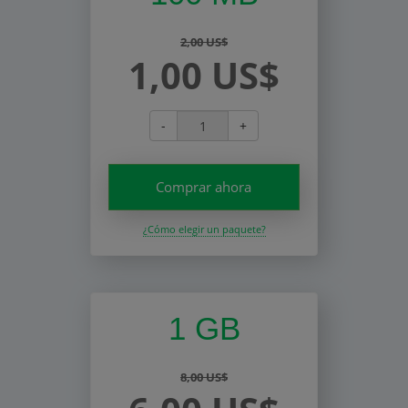
2,00 US$
1,00 US$
-
+
Comprar ahora
¿Cómo elegir un paquete?
1 GB
8,00 US$