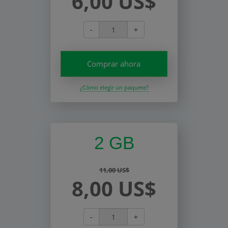
6,00 US$
-
+
Comprar ahora
¿Cómo elegir un paquete?
2 GB
11,00 US$
8,00 US$
-
+