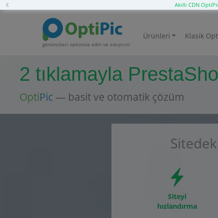
Previous
Akıllı CDN OptiPi
Ürünleri
Klasik Opt
görüntüleri optimize edin ve sıkıştırın
2 tıklamayla PrestaShop
Opti
Pic
— basit ve otomatik çözüm
Sitedek
Siteyi
hızlandırma