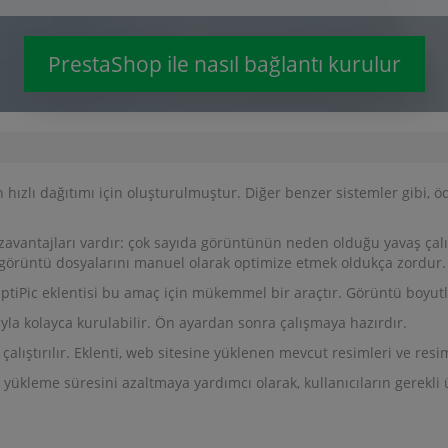
PrestaShop ile nasıl bağlantı kurulur
 hızlı dağıtımı için oluşturulmuştur. Diğer benzer sistemler gibi, 
ezavantajları vardır: çok sayıda görüntünün neden olduğu yavaş çal
 görüntü dosyalarını manuel olarak optimize etmek oldukça zordur.
 OptiPic eklentisi bu amaç için mükemmel bir araçtır. Görüntü boyut
ayla kolayca kurulabilir. Ön ayardan sonra çalışmaya hazırdır.
alıştırılır. Eklenti, web sitesine yüklenen mevcut resimleri ve resiml
ı yükleme süresini azaltmaya yardımcı olarak, kullanıcıların gerekli