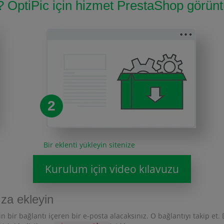
r? OptiPic için hizmet PrestaShop görünt
2
Bir eklenti yükleyin sitenize
Kurulum için video kılavuzu
ıza ekleyin
 bir bağlantı içeren bir e-posta alacaksınız. O bağlantıyı takip et.