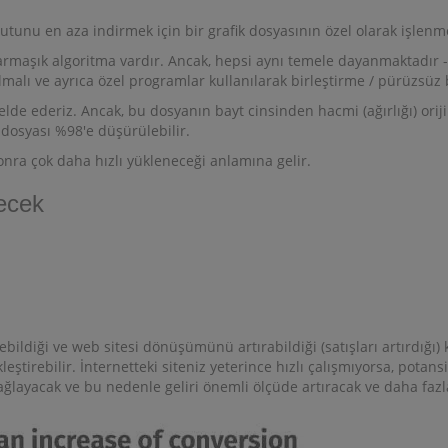
tunu en aza indirmek için bir grafik dosyasının özel olarak işlenme
rmaşık algoritma vardır. Ancak, hepsi aynı temele dayanmaktadır - 
malı ve ayrıca özel programlar kullanılarak birleştirme / pürüzsüz 
lde ederiz. Ancak, bu dosyanın bayt cinsinden hacmi (ağırlığı) orij
dosyası %98'e düşürülebilir.
onra çok daha hızlı yükleneceği anlamına gelir.
decek
ebildiği ve web sitesi dönüşümünü artırabildiği (satışları artırdığı)
ştirebilir. İnternetteki siteniz yeterince hızlı çalışmıyorsa, potansi
ağlayacak ve bu nedenle geliri önemli ölçüde artıracak ve daha fazl