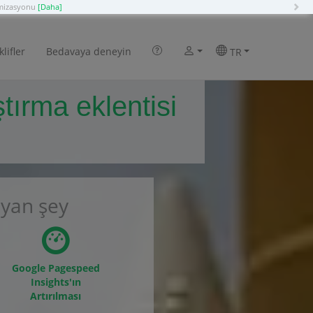
N
imizasyonu
[Daha]
klifler
Bedavaya deneyin
TR
tırma eklentisi
ayan şey
Google Pagespeed
Insights'ın
Artırılması