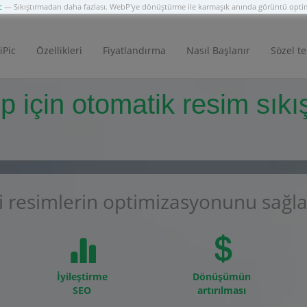
c
— Sıkıştırmadan daha fazlası. WebP'ye dönüştürme ile karmaşık anında görüntü opt
iPic
Özellikleri
Fiyatlandırma
Nasıl Başlanır
Sözel te
 için otomatik resim sıkış
i resimlerin optimizasyonunu sağl
İyileştirme
Dönüşümün
SEO
artırılması