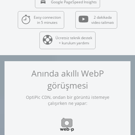
Google PageSpeed Insights
Easy connection
2 dakikada
in 5 minutes
video talimatı
Ücretsiz teknik destek
+ kurulum yardımı
Anında akıllı WebP
görüşmesi
OptiPic CDN, ondan bir görüntü istemeye
çalışırken ne yapar: