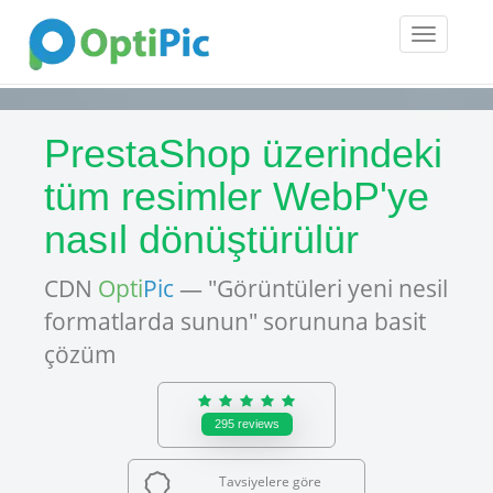
Toggle
navigatio
PrestaShop üzerindeki
tüm resimler WebP'ye
nasıl dönüştürülür
CDN
Opti
Pic
— "Görüntüleri yeni nesil
formatlarda sunun" sorununa basit
çözüm
295
reviews
Tavsiyelere göre