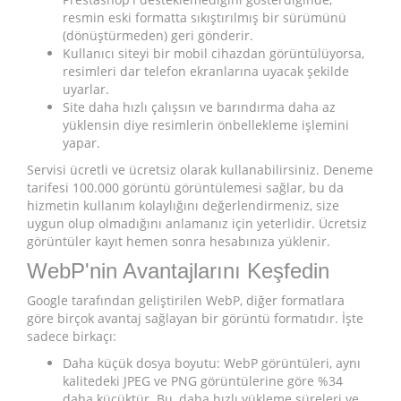
resmin eski formatta sıkıştırılmış bir sürümünü
(dönüştürmeden) geri gönderir.
Kullanıcı siteyi bir mobil cihazdan görüntülüyorsa,
resimleri dar telefon ekranlarına uyacak şekilde
uyarlar.
Site daha hızlı çalışsın ve barındırma daha az
yüklensin diye resimlerin önbellekleme işlemini
yapar.
Servisi ücretli ve ücretsiz olarak kullanabilirsiniz. Deneme
tarifesi 100.000 görüntü görüntülemesi sağlar, bu da
hizmetin kullanım kolaylığını değerlendirmeniz, size
uygun olup olmadığını anlamanız için yeterlidir. Ücretsiz
görüntüler kayıt hemen sonra hesabınıza yüklenir.
WebP'nin Avantajlarını Keşfedin
Google tarafından geliştirilen WebP, diğer formatlara
göre birçok avantaj sağlayan bir görüntü formatıdır. İşte
sadece birkaçı:
Daha küçük dosya boyutu: WebP görüntüleri, aynı
kalitedeki JPEG ve PNG görüntülerine göre %34
daha küçüktür. Bu, daha hızlı yükleme süreleri ve