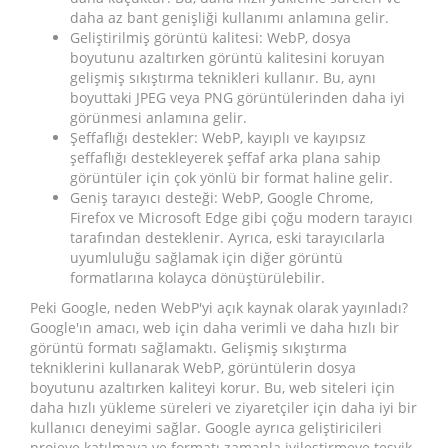
daha az bant genişliği kullanımı anlamına gelir.
Geliştirilmiş görüntü kalitesi: WebP, dosya
boyutunu azaltırken görüntü kalitesini koruyan
gelişmiş sıkıştırma teknikleri kullanır. Bu, aynı
boyuttaki JPEG veya PNG görüntülerinden daha iyi
görünmesi anlamına gelir.
Şeffaflığı destekler: WebP, kayıplı ve kayıpsız
şeffaflığı destekleyerek şeffaf arka plana sahip
görüntüler için çok yönlü bir format haline gelir.
Geniş tarayıcı desteği: WebP, Google Chrome,
Firefox ve Microsoft Edge gibi çoğu modern tarayıcı
tarafından desteklenir. Ayrıca, eski tarayıcılarla
uyumluluğu sağlamak için diğer görüntü
formatlarına kolayca dönüştürülebilir.
Peki Google, neden WebP'yi açık kaynak olarak yayınladı?
Google'ın amacı, web için daha verimli ve daha hızlı bir
görüntü formatı sağlamaktı. Gelişmiş sıkıştırma
tekniklerini kullanarak WebP, görüntülerin dosya
boyutunu azaltırken kaliteyi korur. Bu, web siteleri için
daha hızlı yükleme süreleri ve ziyaretçiler için daha iyi bir
kullanıcı deneyimi sağlar. Google ayrıca geliştiricileri
projeye katılmaya ve formatı zamanla iyileştirmeye teşvik