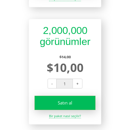
2,000,000
görünümler
$14,00
$10,00
-
+
Satın al
Bir paket nasıl seçilir?