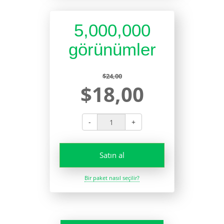
5,000,000
görünümler
$24,00
$18,00
-
+
Satın al
Bir paket nasıl seçilir?