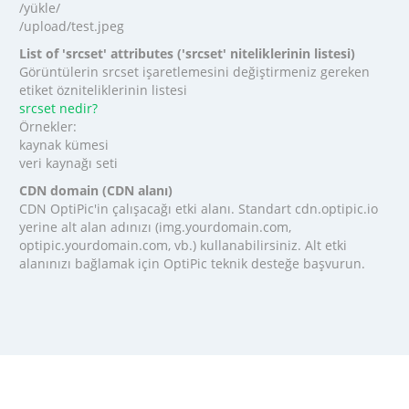
/yükle/
/upload/test.jpeg
List of 'srcset' attributes ('srcset' niteliklerinin listesi)
Görüntülerin srcset işaretlemesini değiştirmeniz gereken
etiket özniteliklerinin listesi
srcset nedir?
Örnekler:
kaynak kümesi
veri kaynağı seti
CDN domain (CDN alanı)
CDN OptiPic'in çalışacağı etki alanı. Standart cdn.optipic.io
yerine alt alan adınızı (img.yourdomain.com,
optipic.yourdomain.com, vb.) kullanabilirsiniz. Alt etki
alanınızı bağlamak için OptiPic teknik desteğe başvurun.