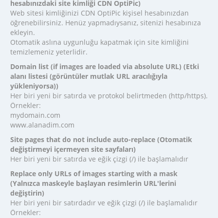
hesabınızdaki site kimliği CDN OptiPic)
Web sitesi kimliğinizi CDN OptiPic kişisel hesabınızdan
öğrenebilirsiniz. Henüz yapmadıysanız, sitenizi hesabınıza
ekleyin.
Otomatik aslına uygunluğu kapatmak için site kimliğini
temizlemeniz yeterlidir.
Domain list (if images are loaded via absolute URL) (Etki
alanı listesi (görüntüler mutlak URL aracılığıyla
yükleniyorsa))
Her biri yeni bir satırda ve protokol belirtmeden (http/https).
Örnekler:
mydomain.com
www.alanadim.com
Site pages that do not include auto-replace (Otomatik
değiştirmeyi içermeyen site sayfaları)
Her biri yeni bir satırda ve eğik çizgi (/) ile başlamalıdır
Replace only URLs of images starting with a mask
(Yalnızca maskeyle başlayan resimlerin URL'lerini
değiştirin)
Her biri yeni bir satırdadır ve eğik çizgi (/) ile başlamalıdır
Örnekler: