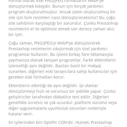
Formal olarak, eski PNG/JPEG formatlarını WebP'ye
dönüştürmek kolaydır. Bunun için birçok yardımcı
program oluşturulmuştur. Ancak zaten oluşturulmuş bir
site için tüm resimleri nasıl dönüştüreceksiniz? Bu, çoğu
site sahibinin karşılaştığı bir sorundur. Çünkü Prestashop
resimlerini el ile optimize etmek son derece zaman alıcı
bir iştir.
Çoğu zaman, PNG/JPEG'yi WebP'ye dönüştürerek
Prestashop resimlerini sıkıştırmak için özel yardımcı
programlar kullanılır. Bu işlemi birkaç fare tıklamasıyla
yapmanıza olanak tanıyan programlar. Farklı eklentilerin
işlevselliği aynı değildir. Bazıları basit bir makyaj
sunarken, diğerleri eski tarayıcılara sahip kullanıcılar için
gereken eski formatları korur.
Eklentilerin etkinliği de aynı değildir. İyi olanlar
dönüştürmeyi hızlı ve sorunsuz bir şekilde yapar. Çünkü
geliştiriciler tarafından dikkatlice test edilir. Diğerleri
genellikle ücretsiz ve çok ucuzdur, platform sürümü veya
diğer uygulamalarla uyumluluk sorunları nedeniyle
hatalar verir.
En iyilerinden biri OptiPic CDN'dir. Hizmet, Prestashop