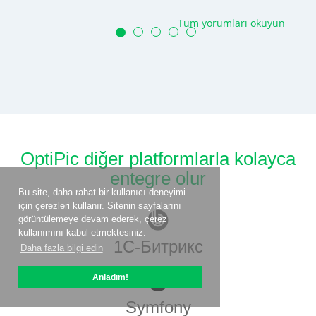
Tüm yorumları okuyun
OptiPic diğer platformlarla kolayca
entegre olur
Bu site, daha rahat bir kullanıcı deneyimi
için çerezleri kullanır. Sitenin sayfalarını
görüntülemeye devam ederek, çerez
kullanımını kabul etmektesiniz.
1С-Битрикс
Daha fazla bilgi edin
Anladım!
Symfony