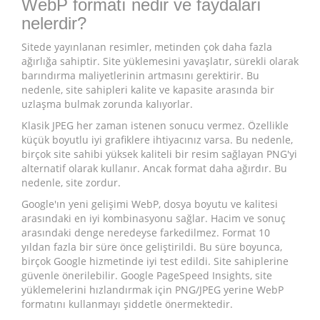
WebP formatı nedir ve faydaları
nelerdir?
Sitede yayınlanan resimler, metinden çok daha fazla
ağırlığa sahiptir. Site yüklemesini yavaşlatır, sürekli olarak
barındırma maliyetlerinin artmasını gerektirir. Bu
nedenle, site sahipleri kalite ve kapasite arasında bir
uzlaşma bulmak zorunda kalıyorlar.
Klasik JPEG her zaman istenen sonucu vermez. Özellikle
küçük boyutlu iyi grafiklere ihtiyacınız varsa. Bu nedenle,
birçok site sahibi yüksek kaliteli bir resim sağlayan PNG'yi
alternatif olarak kullanır. Ancak format daha ağırdır. Bu
nedenle, site zordur.
Google'ın yeni gelişimi WebP, dosya boyutu ve kalitesi
arasındaki en iyi kombinasyonu sağlar. Hacim ve sonuç
arasındaki denge neredeyse farkedilmez. Format 10
yıldan fazla bir süre önce geliştirildi. Bu süre boyunca,
birçok Google hizmetinde iyi test edildi. Site sahiplerine
güvenle önerilebilir. Google PageSpeed Insights, site
yüklemelerini hızlandırmak için PNG/JPEG yerine WebP
formatını kullanmayı şiddetle önermektedir.