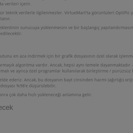
 verileri içerir.
 tür teknik verilerle ilgilenmezler. VirtueMart'ta görüntüleri OptiPic 
tanır.
 eklentinin sunucuya yüklenmesini ve bir başlangıç ​​yapılandırmasın
edilecektir.
tunu en aza indirmek için bir grafik dosyasının özel olarak işlenme
rmaşık algoritma vardır. Ancak, hepsi aynı temele dayanmaktadır - 
malı ve ayrıca özel programlar kullanılarak birleştirme / pürüzsüz 
lde ederiz. Ancak, bu dosyanın bayt cinsinden hacmi (ağırlığı) orij
dosyası %98'e düşürülebilir.
onra çok daha hızlı yükleneceği anlamına gelir.
decek