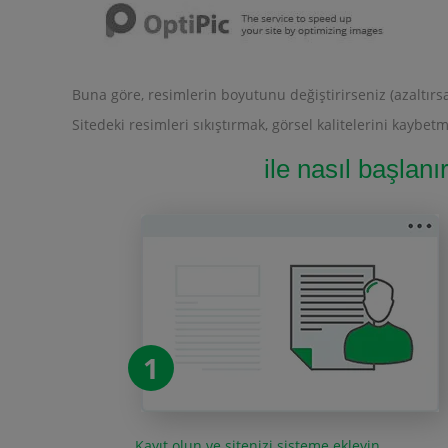
Buna göre, resimlerin boyutunu değiştirirseniz (azaltırsa
Sitedeki resimleri sıkıştırmak, görsel kalitelerini kay
ile nasıl başlan
1
Kayıt olun ve sitenizi sisteme ekleyin