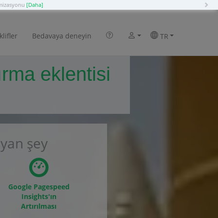
N
imizasyonu
[Daha]
klifler
Bedavaya deneyin
TR
ırma eklentisi
ayan şey
Google Pagespeed
Insights'ın
Artırılması