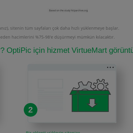
nız), sitenin tüm sayfaları çok daha hızlı yüklenmeye başlar.
betmeden hacimlerini %75-98'e düşürmeyi mümkün kılacaktır.
ır? OptiPic için hizmet VirtueMart görüntü
2
Bir eklenti yükleyin sitenize