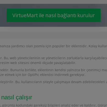
VirtueMart ile nasıl bağlantı kurulur
manıza yardımcı olan Joomla için popüler bir eklentidir. Kolay kulla
r. Bu, web yöneticilerinin ve yöneticilerin zorluklarla karşılaşabil
resim web sitesini önemli ölçüde yavaşlatabilir.
ektir. Bununla birlikte, eklentinin kendisi yalnızca bir çevrimiçi 
ze etmek için bir OptiPic eklentisi indirmek gerekiyor.
tirilir. Bu, kullanıcıların siteyle çalışmaya devam edebilecekleri a
nasıl çalışır
i, görüntü kodundaki gereksiz bilgileri analiz eder ve kaldırır. Görü