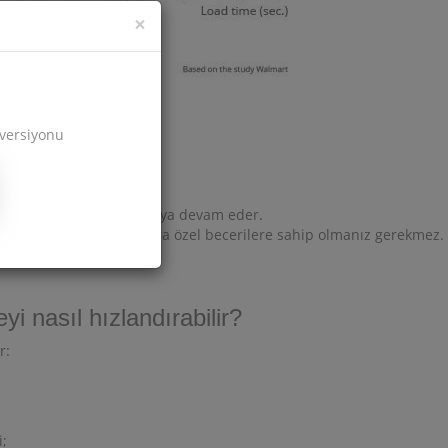
×
 versiyonu
ğişmez, sitenizde saklanmaya devam eder.
 veya yönetim konusunda özel becerilere sahip olmanız gerekmez.
ıtlama yoktur.
yi nasıl hızlandırabilir?
r:
i;