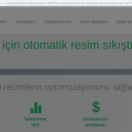
c
— Sıkıştırmadan daha fazlası. WebP'ye dönüştürme ile karmaşık anında görüntü opt
iPic
Özellikleri
Fiyatlandırma
Nasıl Başlanır
Sözel te
için otomatik resim sıkışt
i resimlerin optimizasyonunu sağl
İyileştirme
Dönüşümün
SEO
artırılması