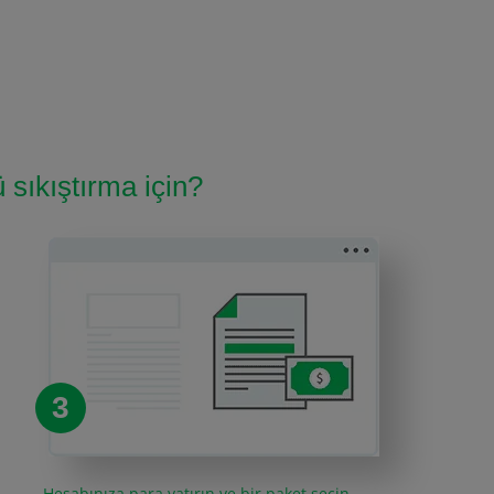
 sıkıştırma için?
3
Hesabınıza para yatırın ve bir paket seçin