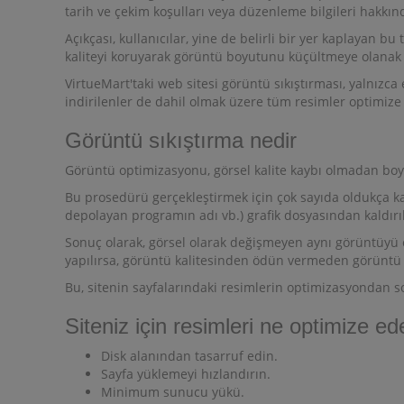
tarih ve çekim koşulları veya düzenleme bilgileri hakkında
Açıkçası, kullanıcılar, yine de belirli bir yer kaplayan bu
kaliteyi koruyarak görüntü boyutunu küçültmeye olanak 
VirtueMart'taki web sitesi görüntü sıkıştırması, yalnızca
indirilenler de dahil olmak üzere tüm resimler optimize 
Görüntü sıkıştırma nedir
Görüntü optimizasyonu, görsel kalite kaybı olmadan boyu
Bu prosedürü gerçekleştirmek için çok sayıda oldukça ka
depolayan programın adı vb.) grafik dosyasından kaldırıl
Sonuç olarak, görsel olarak değişmeyen aynı görüntüyü e
yapılırsa, görüntü kalitesinden ödün vermeden görüntü 
Bu, sitenin sayfalarındaki resimlerin optimizasyondan s
Siteniz için resimleri ne optimize e
Disk alanından tasarruf edin.
Sayfa yüklemeyi hızlandırın.
Minimum sunucu yükü.