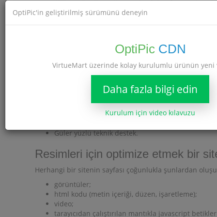
OptiPic'in geliştirilmiş sürümünü deneyin
OptiPic
CDN
OptiPic Avantajları
VirtueMart üzerinde kolay kurulumlu ürünün yeni
Aylık ödeme yoktur.
Tam Otomasyon.
Daha fazla bilgi edin
Ücretsiz bağlantı yardımı.
Sıkıştırılmış resimlerin İnternet adresi (URL) de
Kurulum için video kılavuzu
Hizmeti bağlamak ve kullanmak için programlama
Sistemde görüntü boyutuyla ilgili herhangi bir kıs
Güler yüzlü teknik destek.
Resimleri için optimize etmek bir site
Herhangi bir sitenin sayfası çoğunlukla şunlardan oluşu
görüntüler;
html kodu (metin içeriği, düzen, işaretleme);
video;
tarayıcıdan çalıştırılan mantıkla javascript betikler