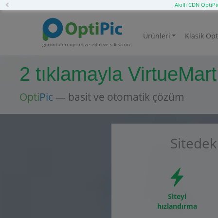
Previous
Akıllı CDN OptiPi
Ürünleri
Klasik Opt
görüntüleri optimize edin ve sıkıştırın
2 tıklamayla VirtueMart 
Opti
Pic
— basit ve otomatik çözüm
Sitedek
Siteyi
hızlandırma