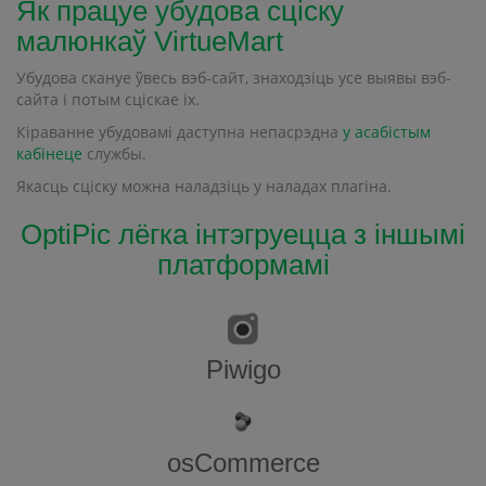
Як працуе убудова сціску
малюнкаў VirtueMart
Убудова скануе ўвесь вэб-сайт, знаходзіць усе выявы вэб-
сайта і потым сціскае іх.
Кіраванне убудовамі даступна непасрэдна
у асабістым
кабінеце
службы.
Якасць сціску можна наладзіць у наладах плагіна.
OptiPic лёгка інтэгруецца з іншымі
платформамі
Piwigo
osCommerce