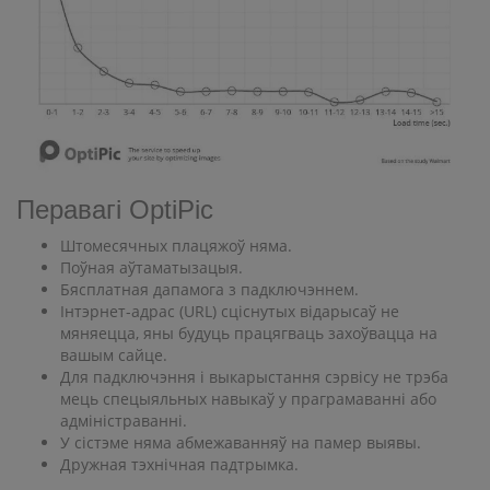
Перавагі OptiPic
Штомесячных плацяжоў няма.
Поўная аўтаматызацыя.
Бясплатная дапамога з падключэннем.
Інтэрнет-адрас (URL) сціснутых відарысаў не
мяняецца, яны будуць працягваць захоўвацца на
вашым сайце.
Для падключэння і выкарыстання сэрвісу не трэба
мець спецыяльных навыкаў у праграмаванні або
адміністраванні.
У сістэме няма абмежаванняў на памер выявы.
Дружная тэхнічная падтрымка.