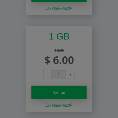
Як выбраць пакет?
1 GB
$ 8.00
$ 6.00
-
+
Купіць
Як выбраць пакет?