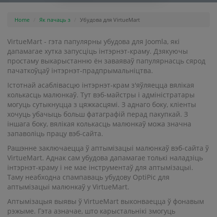
Home
Як пачаць з
Убудова для VirtueMart
VirtueMart - гэта папулярны убудова для Joomla, які
дапамагае хутка запусціць інтэрнэт-краму. Дзякуючы
простаму выкарыстанню ён заваяваў папулярнасць сярод
пачаткоўцаў інтэрнэт-прадпрымальніцтва.
Істотнай асаблівасцю інтэрнэт-крам з'яўляецца вялікая
колькасць малюнкаў. Тут вэб-майстры і адміністратары
могуць сутыкнуцца з цяжкасцямі. З аднаго боку, кліенты
хочуць убачыць больш фатаграфій перад пакупкай. З
іншага боку, вялікая колькасць малюнкаў можа значна
запаволіць працу вэб-сайта.
Рашэнне заключаецца ў аптымізацыі малюнкаў вэб-сайта ў
VirtueMart. Аднак сам убудова дапамагае толькі наладзіць
інтэрнэт-краму і не мае інструментаў для аптымізацыі.
Таму неабходна спампаваць убудову OptiPic для
аптымізацыі малюнкаў у VirtueMart.
Аптымізацыя выявы ў VirtueMart выконваецца ў фонавым
рэжыме. Гэта азначае, што карыстальнікі змогуць