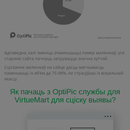
Адпаведна, калі змяніць (паменшыць) памер малюнкаў, усе
старонкі сайта пачнуць загружацца значна хутчэй.
Сцісканне малюнкаў на сайце дасць магчымасць
паменшыць іх аб'ём да 75-98%, не страціўшы іх візуальнай
якасці.
Як пачаць з OptiPic службы для
VirtueMart для сціску выявы?