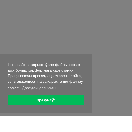
Гэты сайт выкарыстоўвае файлы cookie
для больш камфортнага карыстання.
Працягваючы праглядаць старонкі сайта,
вы згаджаецеся на выкарыстанне файлаў
cookie.
Даведайцеся больш
Зразумеў!