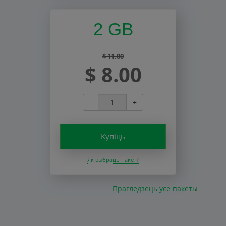
2 GB
$ 11.00
$ 8.00
-
+
Купіць
Як выбраць пакет?
Прагледзець усе пакеты