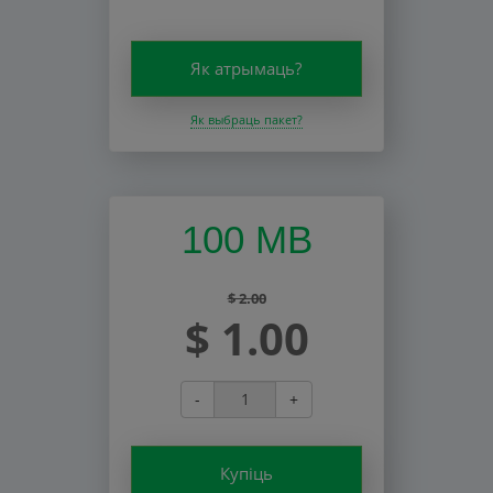
Як атрымаць?
Як выбраць пакет?
100 MB
$ 2.00
$ 1.00
-
+
Купіць