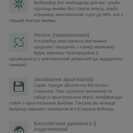
Выбірайце ўсё неабходнае для вас: альбо
сціскаць выявы без страты якасці, альбо
атрымаць максімальнае сціск да 98%, але з
горшай якасцю выявы.
Resize (памяншэнне)
Усталюйце максімальна магчымыя
шырыню і вышыню. І памер малюнкаў
будзе зменены прапарцыйна ў
адпаведнасці з максімальнай даўжынёй да зададзеных
памераў.
Захаванне арыгіналаў
Сэрвіс працуе абсалютна бяспечна і
старанна. Пры сцісканні малюнкаў на
сайце іх арыгінальныя версіі захоўваюцца
побач з арыгінальным файлам. Таксама вы можаце
выбраць варыянт захавання яго ў нашым Воблаку.
Бясплатная дапамога ў
падключэнні