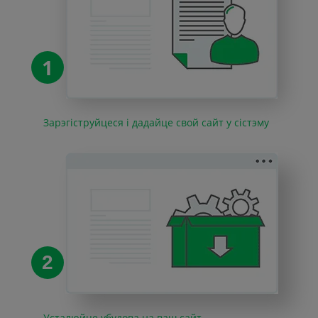
1
Зарэгіструйцеся і дадайце свой сайт у сістэму
2
Усталюйце убудова на ваш сайт