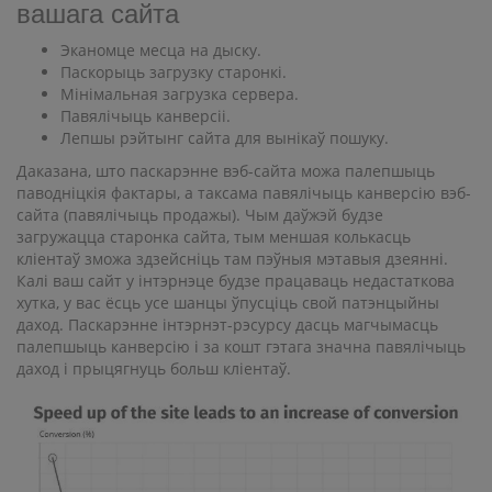
вашага сайта
Эканомце месца на дыску.
Паскорыць загрузку старонкі.
Мінімальная загрузка сервера.
Павялічыць канверсіі.
Лепшы рэйтынг сайта для вынікаў пошуку.
Даказана, што паскарэнне вэб-сайта можа палепшыць
паводніцкія фактары, а таксама павялічыць канверсію вэб-
сайта (павялічыць продажы). Чым даўжэй будзе
загружацца старонка сайта, тым меншая колькасць
кліентаў зможа здзейсніць там пэўныя мэтавыя дзеянні.
Калі ваш сайт у інтэрнэце будзе працаваць недастаткова
хутка, у вас ёсць усе шанцы ўпусціць свой патэнцыйны
даход. Паскарэнне інтэрнэт-рэсурсу дасць магчымасць
палепшыць канверсію і за кошт гэтага значна павялічыць
даход і прыцягнуць больш кліентаў.