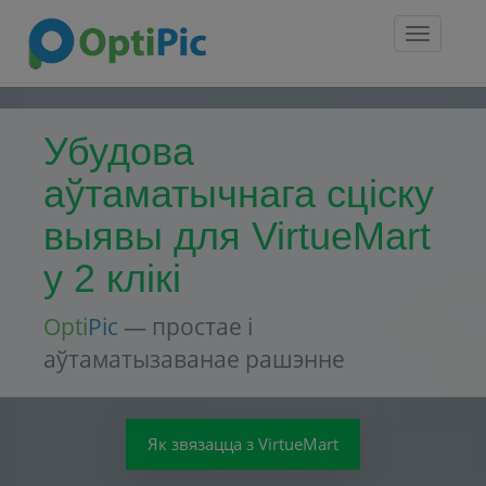
Toggle
navigatio
Убудова
аўтаматычнага сціску
выявы для VirtueMart
у 2 клікі
Opti
Pic
— простае і
аўтаматызаванае рашэнне
Як звязацца з VirtueMart