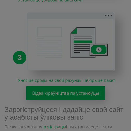
3
Унясіце сродкі на свой рахунак і абярыце пакет
Відэа кіраўніцтва па ўстаноўцы
Зарэгіструйцеся і дадайце свой сайт
у асабісты ўліковы запіс
Пасля завяршэння
рэгістрацыі
вы атрымаеце ліст са