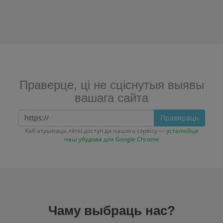
Праверце, ці не сціснутыя выявы
вашага сайта
Правяраць
Каб атрымаць лёгкі доступ да нашага сэрвісу —
усталюйце
наш убудова для Google Chrome
Чаму выбраць нас?