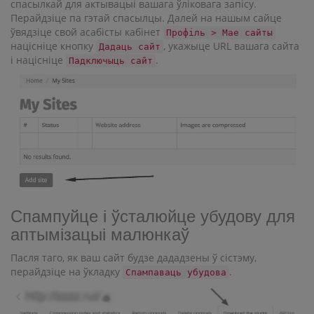
спасылкай для актывацыі вашага ўліковага запісу.
Перайдзіце па гэтай спасылцы. Далей на нашым сайце
ўвядзіце свой асабісты кабінет
Профіль > Мае сайты
націсніце кнопку
, укажыце URL вашага сайта
Дадаць сайт
і націсніце
.
Падключыць сайт
Спампуйце і ўсталюйце убудову для
аптымізацыі малюнкаў
Пасля таго, як ваш сайт будзе дададзены ў сістэму,
перайдзіце на ўкладку
.
Спампаваць убудова