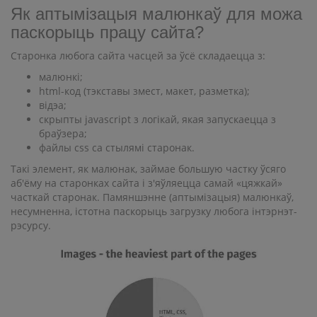
Як аптымізацыя малюнкаў для можа
паскорыць працу сайта?
Старонка любога сайта часцей за ўсё складаецца з:
малюнкі;
html-код (тэкставы змест, макет, разметка);
відэа;
скрыпты javascript з логікай, якая запускаецца з
браўзера;
файлы css са стылямі старонак.
Такі элемент, як малюнак, займае большую частку ўсяго
аб'ёму на старонках сайта і з'яўляецца самай «цяжкай»
часткай старонак. Памяншэнне (аптымізацыя) малюнкаў,
несумненна, істотна паскорыць загрузку любога інтэрнэт-
рэсурсу.