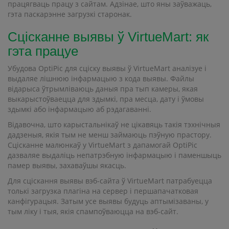
працягваць працу з сайтам. Адзінае, што яны заўважаць,
гэта паскарэнне загрузкі старонак.
Сцісканне выявы ў VirtueMart: як
гэта працуе
Убудова OptiPic для сціску выявы ў VirtueMart аналізуе і
выдаляе лішнюю інфармацыю з кода выявы. Файлы
відарыса ўтрымліваюць даныя пра тып камеры, якая
выкарыстоўваецца для здымкі, пра месца, дату і ўмовы
здымкі або інфармацыю аб рэдагаванні.
Відавочна, што карыстальнікаў не цікавяць такія тэхнічныя
дадзеныя, якія тым не менш займаюць пэўную прастору.
Сцісканне малюнкаў у VirtueMart з дапамогай OptiPic
дазваляе выдаліць непатрэбную інфармацыю і паменшыць
памер выявы, захаваўшы якасць.
Для сціскання выявы вэб-сайта ў VirtueMart патрабуецца
толькі загрузка плагіна на сервер і першапачатковая
канфігурацыя. Затым усе выявы будуць аптымізаваны, у
тым ліку і тыя, якія спампоўваюцца на вэб-сайт.