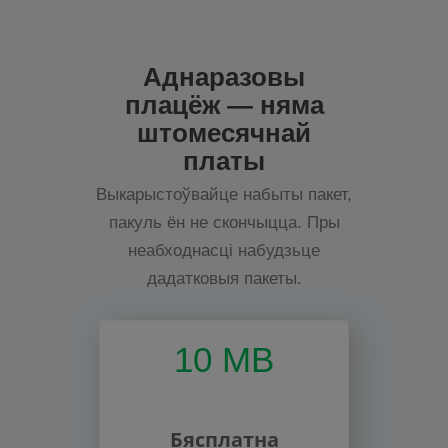
Аднаразовы
плацёж — няма
штомесячнай
платы
Выкарыстоўвайце набыты пакет,
пакуль ён не скончыцца. Пры
неабходнасці набудзьце
дадатковыя пакеты.
10 MB
Бясплатна