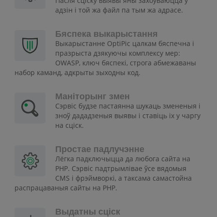
Пасля сціску выявы яны захоўваюцца ў
адзін і той жа файл па тым жа адрасе.
Бяспека выкарыстання
Выкарыстанне OptiPic цалкам бяспечна і
празрыста дзякуючы комплексу мер:
OWASP, ключ бяспекі, строга абмежаваны
набор каманд, адкрыты зыходны код.
Маніторынг змен
Сэрвіс будзе пастаянна шукаць змененыя і
зноў дададзеныя выявы і ставіць іх у чаргу
на сціск.
Простае падлучэнне
Лёгка падключыцца да любога сайта на
PHP. Сэрвіс падтрымлівае ўсе вядомыя
CMS і фрэймворкі, а таксама самастойна
распрацаваныя сайты на PHP.
Выдатны сціск