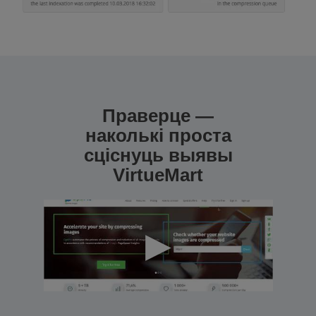
Праверце —
наколькі проста
сціснуць выявы
VirtueMart