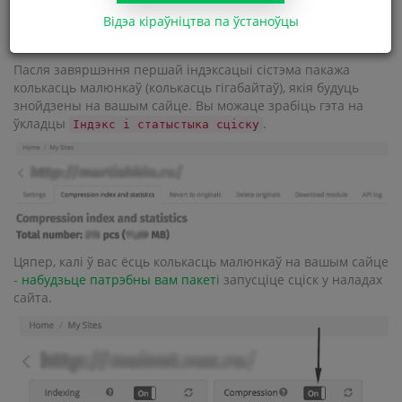
Відэа кіраўніцтва па ўстаноўцы
Пасля завяршэння першай індэксацыі сістэма пакажа
колькасць малюнкаў (колькасць гігабайтаў), якія будуць
знойдзены на вашым сайце. Вы можаце зрабіць гэта на
ўкладцы
.
Індэкс і статыстыка сціску
Цяпер, калі ў вас ёсць колькасць малюнкаў на вашым сайце
-
набудзьце патрэбны вам пакет
і запусціце сціск у наладах
сайта.