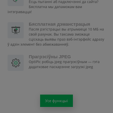
Ёсць пытанні аб падключэнні да сайта?
Бясплатна мы дапаможам вам
інтэгравацца!
Бясплатная дэманстрацыя
Пасля рэгістрацыі вы атрымаеце 10 МБ на
свой рахунак. Вы таксама зможаце
сціскаць выявы праз вэб-інтэрфейс адразу
ў адзін элемент без абмежаванняў.
Прагрэсіўны JPEG
OptiPic робіць jpeg прагрэсіўным — гэта
дадатковае паскарэнне загрузкі jpeg
Усе функцыі