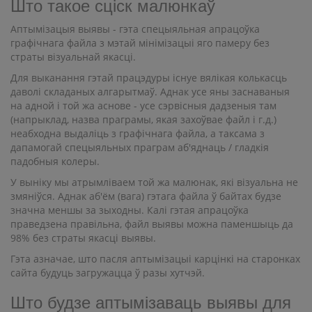
Што такое сціск малюнкаў
Аптымізацыя выявы - гэта спецыяльная апрацоўка
графічнага файла з мэтай мінімізацыі яго памеру без
страты візуальнай якасці.
Для выканання гэтай працэдуры існуе вялікая колькасць
даволі складаных алгарытмаў. Аднак усе яны заснаваныя
на адной і той жа аснове - усе сэрвісныя дадзеныя там
(напрыклад, назва праграмы, якая захоўвае файл і г.д.)
неабходна выдаліць з графічнага файла, а таксама з
дапамогай спецыяльных праграм аб'яднаць / гладкія
падобныя колеры.
У выніку мы атрымліваем той жа малюнак, які візуальна не
змяніўся. Аднак аб'ём (вага) гэтага файла ў байтах будзе
значна меншы за зыходны. Калі гэтая апрацоўка
праведзена правільна, файл выявы можна паменшыць да
98% без страты якасці выявы.
Гэта азначае, што пасля аптымізацыі карцінкі на старонках
сайта будуць загружацца ў разы хутчэй.
Што будзе аптымізаваць выявы для