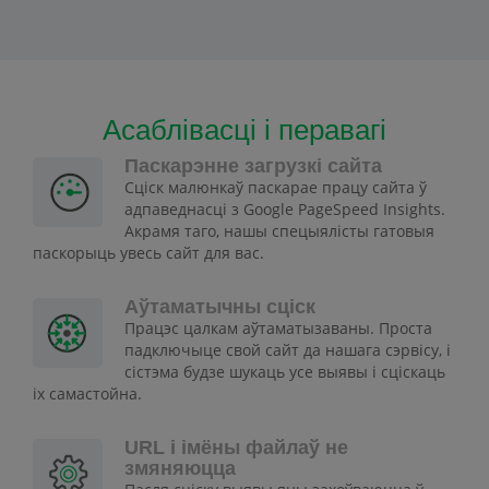
Асаблівасці і перавагі
Паскарэнне загрузкі сайта
Сціск малюнкаў паскарае працу сайта ў
адпаведнасці з Google PageSpeed Insights.
Акрамя таго, нашы спецыялісты гатовыя
паскорыць увесь сайт для вас.
Аўтаматычны сціск
Працэс цалкам аўтаматызаваны. Проста
падключыце свой сайт да нашага сэрвісу, і
сістэма будзе шукаць усе выявы і сціскаць
іх самастойна.
URL і імёны файлаў не
змяняюцца