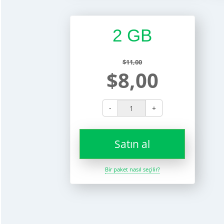
2 GB
$11,00
$8,00
-
+
Satın al
Bir paket nasıl seçilir?