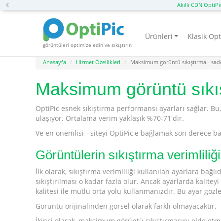
Previous
Akıllı CDN OptiPi
Ürünleri
Klasik Opt
görüntüleri optimize edin ve sıkıştırın
Anasayfa
Hizmet Özellikleri
Maksimum görüntü sıkıştırma - sade
Maksimum görüntü sıkış
OptiPic esnek sıkıştırma performansı ayarları sağlar. Bu
ulaşıyor. Ortalama verim yaklaşık %70-71'dir.
Ve en önemlisi - siteyi OptiPic'e bağlamak son derece ba
Görüntülerin sıkıştırma verimliliğ
İlk olarak, sıkıştırma verimliliği kullanılan ayarlara bağ
sıkıştırılması o kadar fazla olur. Ancak ayarlarda kalit
kalitesi ile mutlu orta yolu kullanmanızdır. Bu ayar gözle
Görüntü orijinalinden görsel olarak farklı olmayacaktır.
İkinci olarak, maksimum görüntü sıkıştırmasını elde etm