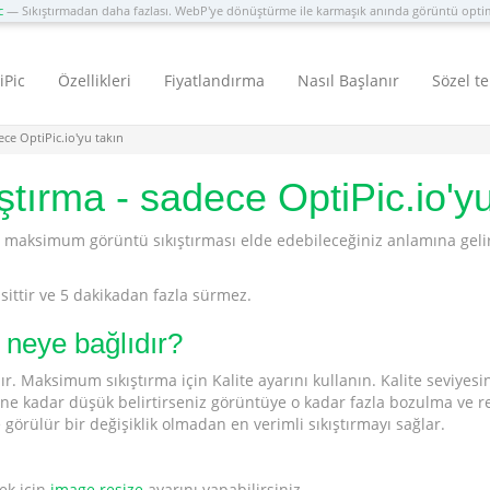
c
— Sıkıştırmadan daha fazlası. WebP'ye dönüştürme ile karmaşık anında görüntü opt
iPic
Özellikleri
Fiyatlandırma
Nasıl Başlanır
Sözel te
ce OptiPic.io'yu takın
tırma - sadece OptiPic.io'yu
, maksimum görüntü sıkıştırması elde edebileceğiniz anlamına gelir. 
sittir ve 5 dakikadan fazla sürmez.
i neye bağlıdır?
lıdır. Maksimum sıkıştırma için Kalite ayarını kullanın. Kalite seviye
eyi ne kadar düşük belirtirseniz görüntüye o kadar fazla bozulma ve
 görülür bir değişiklik olmadan en verimli sıkıştırmayı sağlar.
ek için
image resize
ayarını yapabilirsiniz.