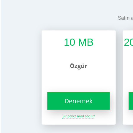
Satın a
10 MB
2
Özgür
Denemek
Bir paket nasıl seçilir?