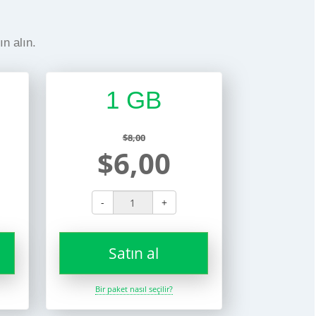
ın alın.
1 GB
$8,00
$6,00
-
+
Satın al
Bir paket nasıl seçilir?