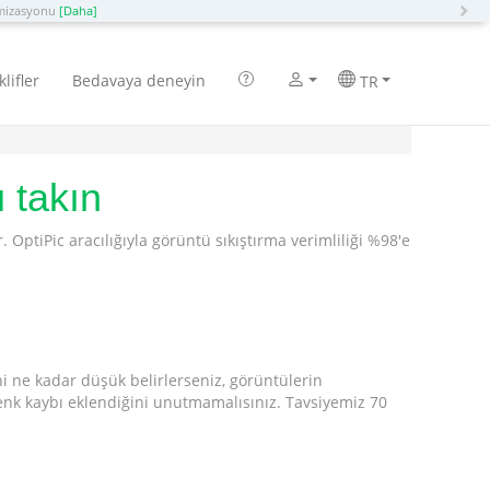
N
imizasyonu
[Daha]
klifler
Bedavaya deneyin
TR
 takın
OptiPic aracılığıyla görüntü sıkıştırma verimliliği %98'e
sini ne kadar düşük belirlerseniz, görüntülerin
 renk kaybı eklendiğini unutmamalısınız. Tavsiyemiz 70