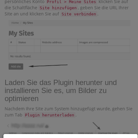
persönliches Konto
klicken Sie auf
Profil > Meine Sites
die Schaltfläche
, geben Sie die URL Ihrer
Site hinzufügen
Site an und klicken Sie auf
.
Site verbinden
Laden Sie das Plugin herunter und
installieren Sie es, um Bilder zu
optimieren
Nachdem Ihre Site zum System hinzugefügt wurde, gehen Sie
zum Tab
.
Plugin herunterladen