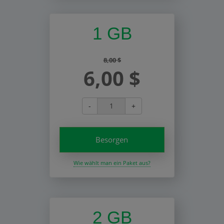
1 GB
8,00 $
6,00 $
-
+
Besorgen
Wie wählt man ein Paket aus?
2 GB