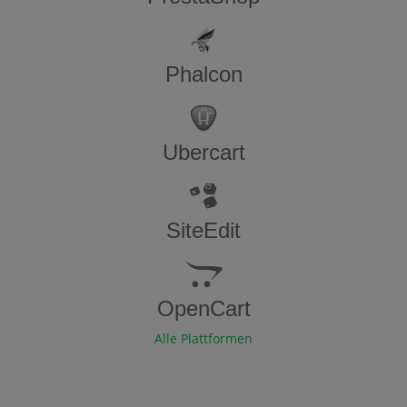
Phalcon
Ubercart
SiteEdit
OpenCart
Alle Plattformen