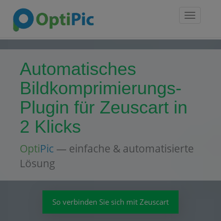
Toggle
navigatio
Automatisches
Bildkomprimierungs-
Plugin für Zeuscart in
2 Klicks
Opti
Pic
— einfache & automatisierte
Lösung
So verbinden Sie sich mit Zeuscart