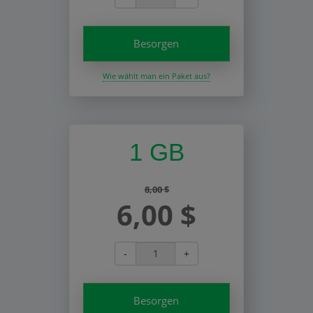
Besorgen
Wie wählt man ein Paket aus?
1 GB
8,00 $
6,00 $
-
+
Besorgen