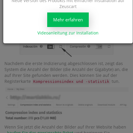
Neue Version des Produkts mit einfacher Installation auf
Indexierung Ihrer Site durchführt - dies erfolgt innerhalb von
Zeuscart
24 Stunden. Wenn Sie den Prozess beschleunigen möchten,
reichen Sie Ihre Site manuell zur Indexierung ein.
Mehr erfahren
Videoanleitung zur Installation
Nachdem die erste Indizierung abgeschlossen ist, zeigt das
System die Anzahl der Bilder (die Anzahl der Gigabyte) an, die
auf Ihrer Site gefunden werden. Dies können Sie auf der
Registerkarte
tun.
Kompressionsindex und -statistik
Wenn Sie jetzt die Anzahl der Bilder auf Ihrer Website haben
-
kaufen Sie das gewünschte Paket
und beginnen Sie