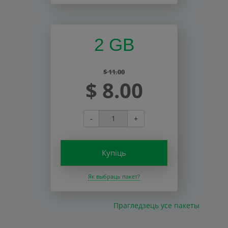
2 GB
$ 11.00
$ 8.00
-
+
Купіць
Як выбраць пакет?
Прагледзець усе пакеты