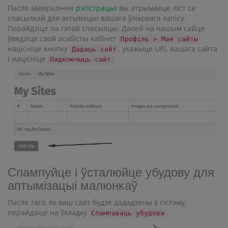
Пасля завяршэння
рэгістрацыі
вы атрымаеце ліст са
спасылкай для актывацыі вашага ўліковага запісу.
Перайдзіце па гэтай спасылцы. Далей на нашым сайце
ўвядзіце свой асабісты кабінет
Профіль > Мае сайты
націсніце кнопку
, укажыце URL вашага сайта
Дадаць сайт
і націсніце
.
Падключыць сайт
Спампуйце і ўсталюйце убудову для
аптымізацыі малюнкаў
Пасля таго, як ваш сайт будзе дададзены ў сістэму,
перайдзіце на ўкладку
.
Спампаваць убудова