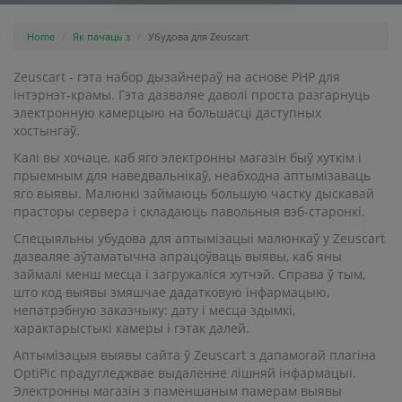
Home
Як пачаць з
Убудова для Zeuscart
Zeuscart - гэта набор дызайнераў на аснове PHP для
інтэрнэт-крамы. Гэта дазваляе даволі проста разгарнуць
электронную камерцыю на большасці даступных
хостынгаў.
Калі вы хочаце, каб яго электронны магазін быў хуткім і
прыемным для наведвальнікаў, неабходна аптымізаваць
яго выявы. Малюнкі займаюць большую частку дыскавай
прасторы сервера і складаюць павольныя вэб-старонкі.
Спецыяльны убудова для аптымізацыі малюнкаў у Zeuscart
дазваляе аўтаматычна апрацоўваць выявы, каб яны
займалі менш месца і загружаліся хутчэй. Справа ў тым,
што код выявы змяшчае дадатковую інфармацыю,
непатрэбную заказчыку: дату і месца здымкі,
характарыстыкі камеры і гэтак далей.
Аптымізацыя выявы сайта ў Zeuscart з дапамогай плагіна
OptiPic прадугледжвае выдаленне лішняй інфармацыі.
Электронны магазін з паменшаным памерам выявы