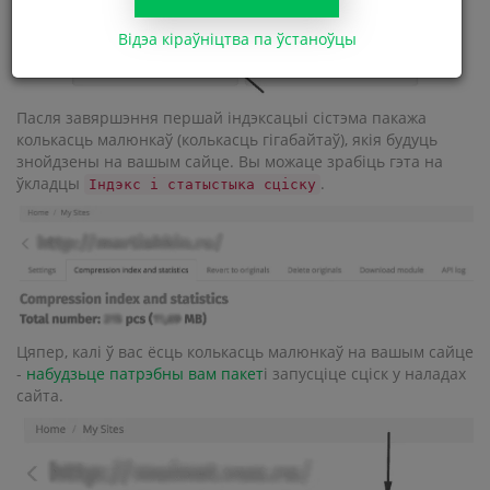
Відэа кіраўніцтва па ўстаноўцы
Пасля завяршэння першай індэксацыі сістэма пакажа
колькасць малюнкаў (колькасць гігабайтаў), якія будуць
знойдзены на вашым сайце. Вы можаце зрабіць гэта на
ўкладцы
.
Індэкс і статыстыка сціску
Цяпер, калі ў вас ёсць колькасць малюнкаў на вашым сайце
-
набудзьце патрэбны вам пакет
і запусціце сціск у наладах
сайта.