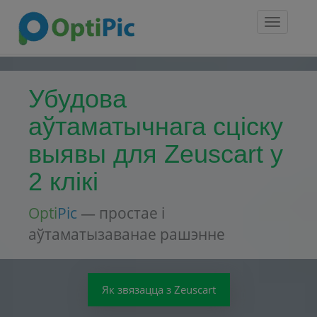
Toggle
navigatio
Убудова
аўтаматычнага сціску
выявы для Zeuscart у
2 клікі
Opti
Pic
— простае і
аўтаматызаванае рашэнне
Як звязацца з Zeuscart