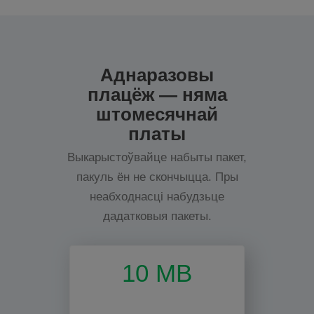
Аднаразовы
плацёж — няма
штомесячнай
платы
Выкарыстоўвайце набыты пакет,
пакуль ён не скончыцца. Пры
неабходнасці набудзьце
дадатковыя пакеты.
10 MB