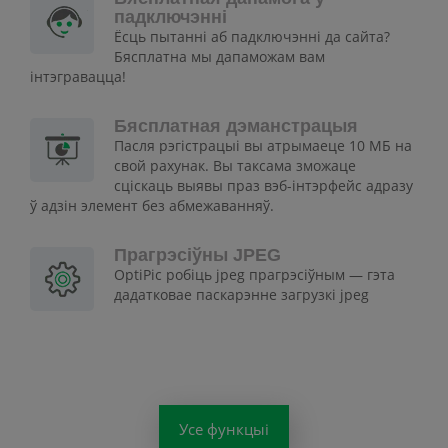
падключэнні
Ёсць пытанні аб падключэнні да сайта?
Бясплатна мы дапаможам вам
інтэгравацца!
Бясплатная дэманстрацыя
Пасля рэгістрацыі вы атрымаеце 10 МБ на
свой рахунак. Вы таксама зможаце
сціскаць выявы праз вэб-інтэрфейс адразу
ў адзін элемент без абмежаванняў.
Прагрэсіўны JPEG
OptiPic робіць jpeg прагрэсіўным — гэта
дадатковае паскарэнне загрузкі jpeg
Усе функцыі