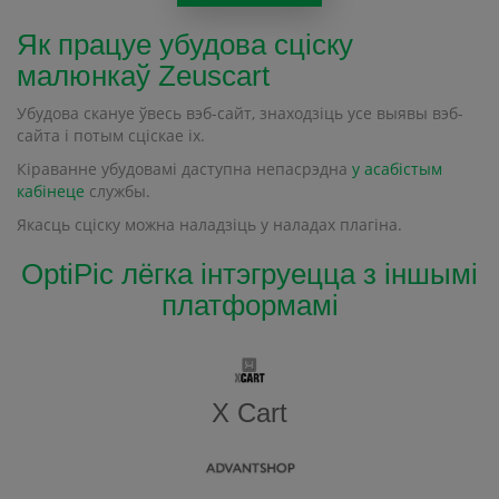
Як працуе убудова сціску
малюнкаў Zeuscart
Убудова скануе ўвесь вэб-сайт, знаходзіць усе выявы вэб-
сайта і потым сціскае іх.
Кіраванне убудовамі даступна непасрэдна
у асабістым
кабінеце
службы.
Якасць сціску можна наладзіць у наладах плагіна.
OptiPic лёгка інтэгруецца з іншымі
платформамі
X Cart