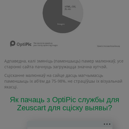
Адпаведна, калі змяніць (паменшыць) памер малюнкаў, усе
старонкі сайта пачнуць загружацца значна хутчэй.
Сцісканне малюнкаў на сайце дасць магчымасць
паменшыць іх аб'ём да 75-98%, не страціўшы іх візуальнай
якасці.
Як пачаць з OptiPic службы для
Zeuscart для сціску выявы?