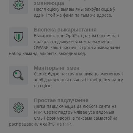
змяняюцца
Пасля сціску выявы яны захоўваюцца ў
адзін і той жа файл па тым жа адрасе.
Бяспека выкарыстання
Выкарыстанне OptiPic цалкам бяспечна і
празрыста дзякуючы комплексу мер:
OWASP, ключ бяспекі, строга абмежаваны
набор каманд, адкрыты зыходны код.
Маніторынг змен
Сэрвіс будзе пастаянна шукаць змененыя і
зноў дададзеныя выявы і ставіць іх у чаргу
на сціск.
Простае падлучэнне
Лёгка падключыцца да любога сайта на
PHP. Сэрвіс падтрымлівае ўсе вядомыя
CMS і фрэймворкі, а таксама самастойна
распрацаваныя сайты на PHP.