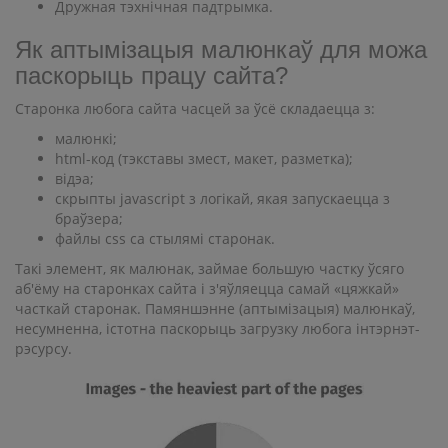
Дружная тэхнічная падтрымка.
Як аптымізацыя малюнкаў для можа
паскорыць працу сайта?
Старонка любога сайта часцей за ўсё складаецца з:
малюнкі;
html-код (тэкставы змест, макет, разметка);
відэа;
скрыпты javascript з логікай, якая запускаецца з
браўзера;
файлы css са стылямі старонак.
Такі элемент, як малюнак, займае большую частку ўсяго
аб'ёму на старонках сайта і з'яўляецца самай «цяжкай»
часткай старонак. Памяншэнне (аптымізацыя) малюнкаў,
несумненна, істотна паскорыць загрузку любога інтэрнэт-
рэсурсу.