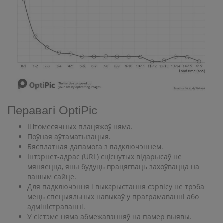
Перавагі OptiPic
Штомесячных плацяжоў няма.
Поўная аўтаматызацыя.
Бясплатная дапамога з падключэннем.
Інтэрнет-адрас (URL) сціснутых відарысаў не
мяняецца, яны будуць працягваць захоўвацца на
вашым сайце.
Для падключэння і выкарыстання сэрвісу не трэба
мець спецыяльных навыкаў у праграмаванні або
адміністраванні.
У сістэме няма абмежаванняў на памер выявы.