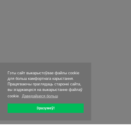
Гэты сайт выкарыстоўвае файлы cookie
для больш камфортнага карыстання.
Працягваючы праглядаць старонкі сайта,
вы згаджаецеся на выкарыстанне файлаў
cookie.
Даведайцеся больш
Зразумеў!