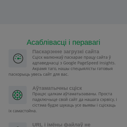
Асаблівасці і перавагі
Паскарэнне загрузкі сайта
Сціск малюнкаў паскарае працу сайта ў
адпаведнасці з Google PageSpeed Insights.
Акрамя таго, нашы спецыялісты гатовыя
паскорыць увесь сайт для вас.
Аўтаматычны сціск
Працэс цалкам аўтаматызаваны. Проста
падключыце свой сайт да нашага сэрвісу, і
сістэма будзе шукаць усе выявы і сціскаць
іх самастойна.
URL і імёны файлаў не