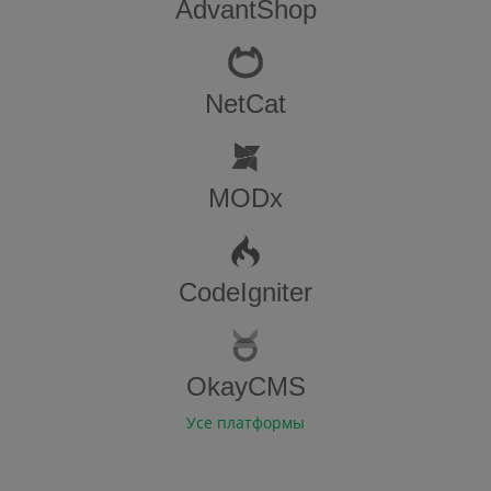
AdvantShop
NetCat
MODx
CodeIgniter
OkayCMS
Усе платформы