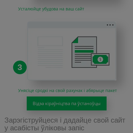
Усталюйце убудова на ваш сайт
3
Унясіце сродкі на свой рахунак і абярыце пакет
Відэа кіраўніцтва па ўстаноўцы
Зарэгіструйцеся і дадайце свой сайт
у асабісты ўліковы запіс