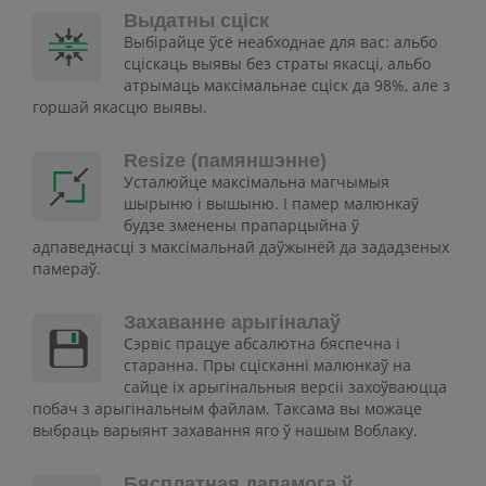
Выдатны сціск
Выбірайце ўсё неабходнае для вас: альбо
сціскаць выявы без страты якасці, альбо
атрымаць максімальнае сціск да 98%, але з
горшай якасцю выявы.
Resize (памяншэнне)
Усталюйце максімальна магчымыя
шырыню і вышыню. І памер малюнкаў
будзе зменены прапарцыйна ў
адпаведнасці з максімальнай даўжынёй да зададзеных
памераў.
Захаванне арыгіналаў
Сэрвіс працуе абсалютна бяспечна і
старанна. Пры сцісканні малюнкаў на
сайце іх арыгінальныя версіі захоўваюцца
побач з арыгінальным файлам. Таксама вы можаце
выбраць варыянт захавання яго ў нашым Воблаку.
Бясплатная дапамога ў