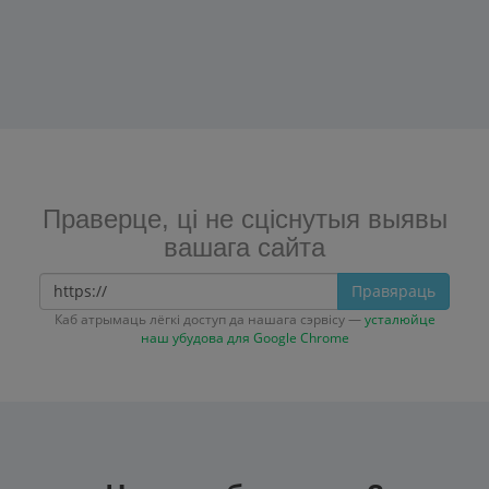
Праверце, ці не сціснутыя выявы
вашага сайта
Правяраць
Каб атрымаць лёгкі доступ да нашага сэрвісу —
усталюйце
наш убудова для Google Chrome