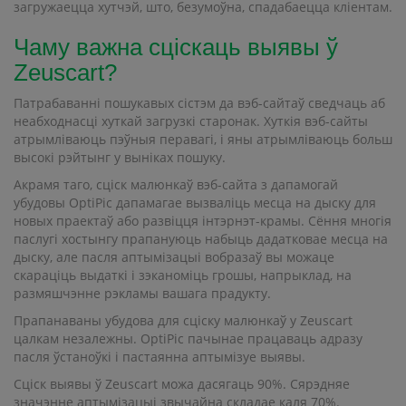
загружаецца хутчэй, што, безумоўна, спадабаецца кліентам.
Чаму важна сціскаць выявы ў
Zeuscart?
Патрабаванні пошукавых сістэм да вэб-сайтаў сведчаць аб
неабходнасці хуткай загрузкі старонак. Хуткія вэб-сайты
атрымліваюць пэўныя перавагі, і яны атрымліваюць больш
высокі рэйтынг у выніках пошуку.
Акрамя таго, сціск малюнкаў вэб-сайта з дапамогай
убудовы OptiPic дапамагае вызваліць месца на дыску для
новых праектаў або развіцця інтэрнэт-крамы. Сёння многія
паслугі хостынгу прапануюць набыць дадатковае месца на
дыску, але пасля аптымізацыі вобразаў вы можаце
скараціць выдаткі і зэканоміць грошы, напрыклад, на
размяшчэнне рэкламы вашага прадукту.
Прапанаваны убудова для сціску малюнкаў у Zeuscart
цалкам незалежны. OptiPic пачынае працаваць адразу
пасля ўстаноўкі і пастаянна аптымізуе выявы.
Сціск выявы ў Zeuscart можа дасягаць 90%. Сярэдняе
значэнне аптымізацыі звычайна складае каля 70%.