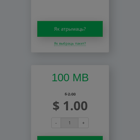
Як атрымаць?
Як выбраць пакет?
100 MB
$ 2.00
$ 1.00
-
+