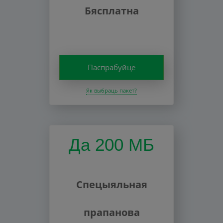
Бясплатна
Паспрабуйце
Як выбраць пакет?
Да 200 МБ
Спецыяльная
прапанова