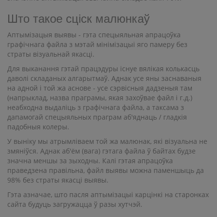
Што такое сціск малюнкаў
Аптымізацыя выявы - гэта спецыяльная апрацоўка
графічнага файла з мэтай мінімізацыі яго памеру без
страты візуальнай якасці.
Для выканання гэтай працэдуры існуе вялікая колькасць
даволі складаных алгарытмаў. Аднак усе яны заснаваныя
на адной і той жа аснове - усе сэрвісныя дадзеныя там
(напрыклад, назва праграмы, якая захоўвае файл і г.д.)
неабходна выдаліць з графічнага файла, а таксама з
дапамогай спецыяльных праграм аб'яднаць / гладкія
падобныя колеры.
У выніку мы атрымліваем той жа малюнак, які візуальна не
змяніўся. Аднак аб'ём (вага) гэтага файла ў байтах будзе
значна меншы за зыходны. Калі гэтая апрацоўка
праведзена правільна, файл выявы можна паменшыць да
98% без страты якасці выявы.
Гэта азначае, што пасля аптымізацыі карцінкі на старонках
сайта будуць загружацца ў разы хутчэй.