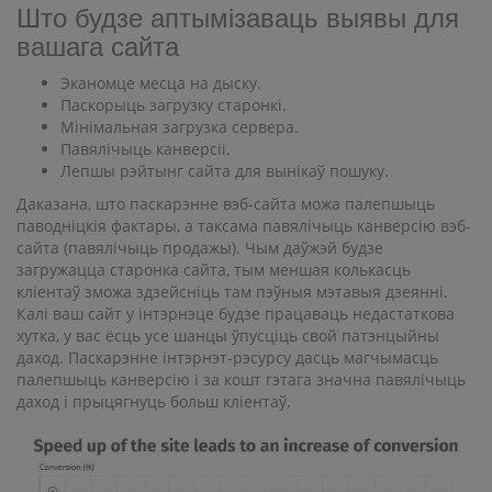
Што будзе аптымізаваць выявы для
вашага сайта
Эканомце месца на дыску.
Паскорыць загрузку старонкі.
Мінімальная загрузка сервера.
Павялічыць канверсіі.
Лепшы рэйтынг сайта для вынікаў пошуку.
Даказана, што паскарэнне вэб-сайта можа палепшыць
паводніцкія фактары, а таксама павялічыць канверсію вэб-
сайта (павялічыць продажы). Чым даўжэй будзе
загружацца старонка сайта, тым меншая колькасць
кліентаў зможа здзейсніць там пэўныя мэтавыя дзеянні.
Калі ваш сайт у інтэрнэце будзе працаваць недастаткова
хутка, у вас ёсць усе шанцы ўпусціць свой патэнцыйны
даход. Паскарэнне інтэрнэт-рэсурсу дасць магчымасць
палепшыць канверсію і за кошт гэтага значна павялічыць
даход і прыцягнуць больш кліентаў.