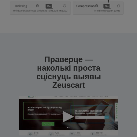
Праверце —
наколькі проста
сціснуць выявы
Zeuscart