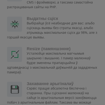
CMS і фрэймворкі, а таксама самастойна
распрацаваныя сайты на PHP.
Выдатны сціск
Выбірайце ўсё неабходнае для вас: альбо
сціскаць выявы без страты якасці, альбо
атрымаць максімальнае сціск да 98%, але з
горшай якасцю выявы.
Resize (памяншэнне)
Усталюйце максімальна магчымыя
шырыню і вышыню. І памер малюнкаў
будзе зменены прапарцыйна ў
адпаведнасці з максімальнай даўжынёй да зададзеных
памераў.
Захаванне арыгіналаў
Сэрвіс працуе абсалютна бяспечна і
старанна. Пры сцісканні малюнкаў на
сайце іх арыгінальныя версіі захоўваюцца
побач з арыгінальным файлам. Таксама вы можаце