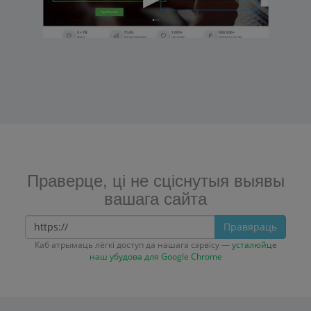
Праверце, ці не сціснутыя выявы
вашага сайта
Правяраць
Каб атрымаць лёгкі доступ да нашага сэрвісу —
усталюйце
наш убудова для Google Chrome