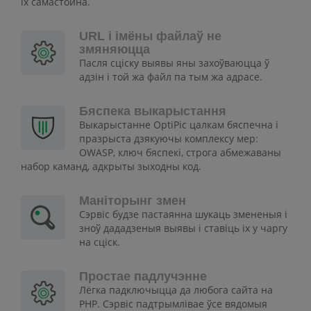
іх самастойна.
URL і імёны файлаў не
змяняюцца
Пасля сціску выявы яны захоўваюцца ў
адзін і той жа файл па тым жа адрасе.
Бяспека выкарыстання
Выкарыстанне OptiPic цалкам бяспечна і
празрыста дзякуючы комплексу мер:
OWASP, ключ бяспекі, строга абмежаваны
набор каманд, адкрыты зыходны код.
Маніторынг змен
Сэрвіс будзе пастаянна шукаць змененыя і
зноў дададзеныя выявы і ставіць іх у чаргу
на сціск.
Простае падлучэнне
Лёгка падключыцца да любога сайта на
PHP. Сэрвіс падтрымлівае ўсе вядомыя