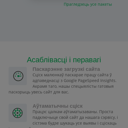
Прагледзець усе пакеты
Асаблівасці і перавагі
Паскарэнне загрузкі сайта
Сціск малюнкаў паскарае працу сайта ў
адпаведнасці з Google PageSpeed Insights.
Акрамя таго, нашы спецыялісты гатовыя
паскорыць увесь сайт для вас.
Аўтаматычны сціск
Працэс цалкам аўтаматызаваны. Проста
падключыце свой сайт да нашага сэрвісу, і
сістэма будзе шукаць усе выявы і сціскаць