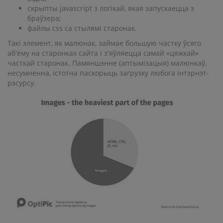
скрыпты javascript з логікай, якая запускаецца з
браўзера;
файлы css са стылямі старонак.
Такі элемент, як малюнак, займае большую частку ўсяго
аб'ёму на старонках сайта і з'яўляецца самай «цяжкай»
часткай старонак. Памяншэнне (аптымізацыя) малюнкаў,
несумненна, істотна паскорыць загрузку любога інтэрнэт-
рэсурсу.