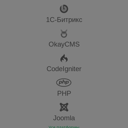
1С-Битрикс
OkayCMS
CodeIgniter
PHP
Joomla
Усе платформы