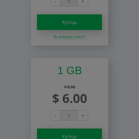
-
+
Купіць
Як выбраць пакет?
1 GB
$ 8.00
$ 6.00
-
+
Купіць