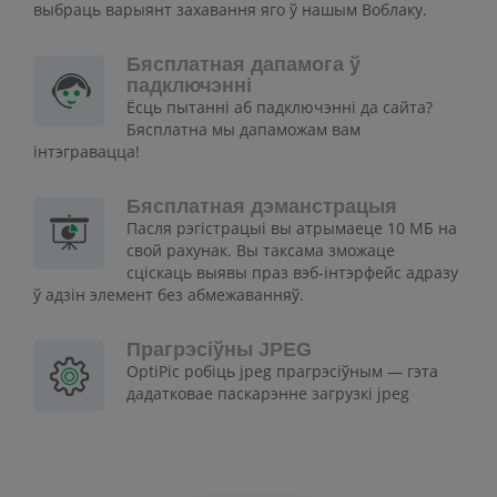
выбраць варыянт захавання яго ў нашым Воблаку.
Бясплатная дапамога ў
падключэнні
Ёсць пытанні аб падключэнні да сайта?
Бясплатна мы дапаможам вам
інтэгравацца!
Бясплатная дэманстрацыя
Пасля рэгістрацыі вы атрымаеце 10 МБ на
свой рахунак. Вы таксама зможаце
сціскаць выявы праз вэб-інтэрфейс адразу
ў адзін элемент без абмежаванняў.
Прагрэсіўны JPEG
OptiPic робіць jpeg прагрэсіўным — гэта
дадатковае паскарэнне загрузкі jpeg