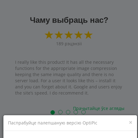
Чаму выбраць нас?
189
рэцэнзіі
I really like this product! It has all the necessary
functions for the appropriate image compression
keeping the same image quality and there is no
server load. For a user it looks like this – install it
and you can forget about it. Google and users enjoy
the site’s speed. I do recommend it.
Прачытайце ўсе агляды
×
Паспрабуйце палепшаную версію OptiPic