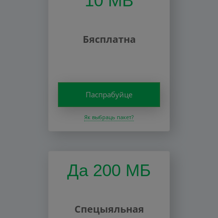
10 MB
Бясплатна
Паспрабуйце
Як выбраць пакет?
Да 200 МБ
Спецыяльная