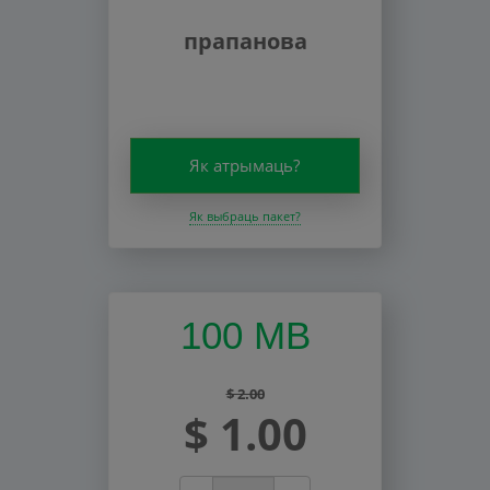
прапанова
Як атрымаць?
Як выбраць пакет?
100 MB
$ 2.00
$ 1.00