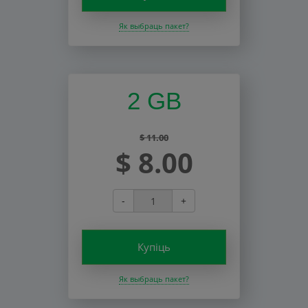
Як выбраць пакет?
2 GB
$ 11.00
$ 8.00
-
+
Купіць
Як выбраць пакет?