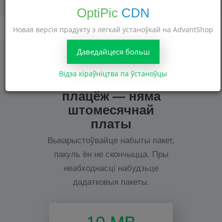
OptiPic
CDN
Новая версія прадукту з лёгкай устаноўкай на AdvantShop
Даведайцеся больш
Відэа кіраўніцтва па ўстаноўцы
Аднаразовы
плацёж — няма
штомесячнай
платы
Выкарыстоўвайце набыты пакет,
пакуль ён не скончыцца. Пры
неабходнасці набудзьце
дадатковыя пакеты.