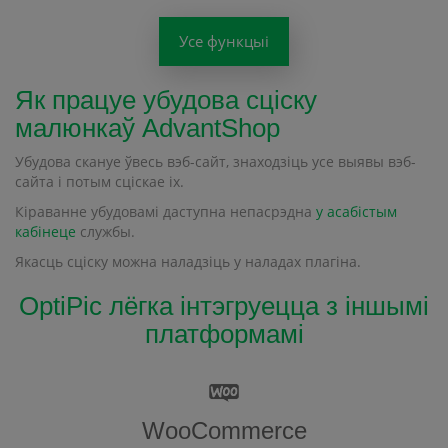
Усе функцыі
Як працуе убудова сціску
малюнкаў AdvantShop
Убудова скануе ўвесь вэб-сайт, знаходзіць усе выявы вэб-
сайта і потым сціскае іх.
Кіраванне убудовамі даступна непасрэдна
у асабістым
кабінеце
службы.
Якасць сціску можна наладзіць у наладах плагіна.
OptiPic лёгка інтэгруецца з іншымі
платформамі
WooCommerce