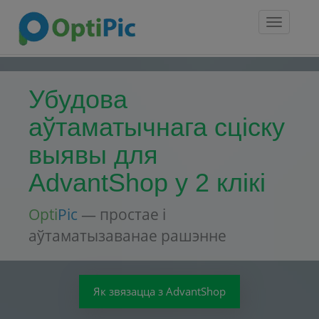
Toggle
navigatio
Убудова
аўтаматычнага сціску
выявы для
AdvantShop у 2 клікі
Opti
Pic
— простае і
аўтаматызаванае рашэнне
Як звязацца з AdvantShop