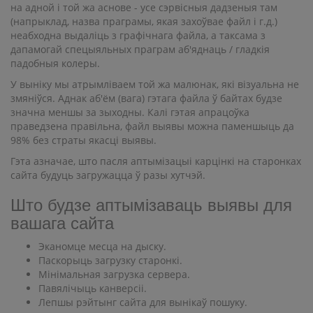
на адной і той жа аснове - усе сэрвісныя дадзеныя там
(напрыклад, назва праграмы, якая захоўвае файл і г.д.)
неабходна выдаліць з графічнага файла, а таксама з
дапамогай спецыяльных праграм аб'яднаць / гладкія
падобныя колеры.
У выніку мы атрымліваем той жа малюнак, які візуальна не
змяніўся. Аднак аб'ём (вага) гэтага файла ў байтах будзе
значна меншы за зыходны. Калі гэтая апрацоўка
праведзена правільна, файл выявы можна паменшыць да
98% без страты якасці выявы.
Гэта азначае, што пасля аптымізацыі карцінкі на старонках
сайта будуць загружацца ў разы хутчэй.
Што будзе аптымізаваць выявы для
вашага сайта
Эканомце месца на дыску.
Паскорыць загрузку старонкі.
Мінімальная загрузка сервера.
Павялічыць канверсіі.
Лепшы рэйтынг сайта для вынікаў пошуку.