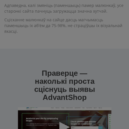
Адпаведна, калі змяніць (паменшыць) памер малюнкаў, усе
старонкі сайта пачнуць загружацца значна хутчэй.
Сцісканне малюнкаў на сайце дасць магчымасць
паменшыць іх аб'ём да 75-98%, не страціўшы іх візуальнай
якасці.
Праверце —
наколькі проста
сціснуць выявы
AdvantShop