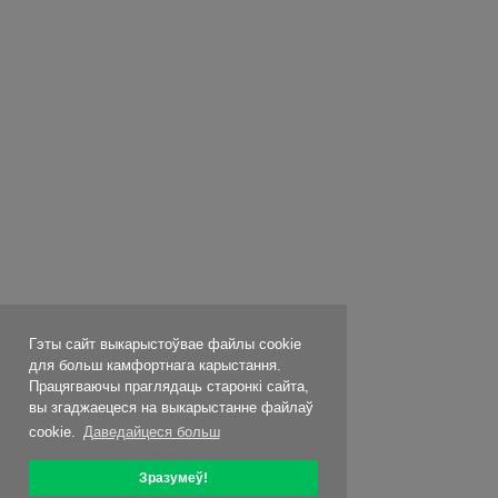
Гэты сайт выкарыстоўвае файлы cookie
для больш камфортнага карыстання.
Працягваючы праглядаць старонкі сайта,
вы згаджаецеся на выкарыстанне файлаў
cookie.
Даведайцеся больш
Зразумеў!