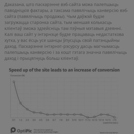
Даказана, што паскарэнне вэб-сайта можа палепшыць
паводніцкія фактары, а таксама павялічыць канверсію вэб-
сайта (павялічыць продажы). Чым даўжэй будзе
загружацца старонка сайта, тым меншая колькасць
кліентаў зможа здзейсніць там пэўныя мэтавыя дзеянні.
Калі ваш сайт у інтэрнэце будзе працаваць недастаткова
хутка, у вас ёсць усе шанцы ўпусціць свой патэнцыйны
даход. Паскарэнне інтэрнэт-рэсурсу дасць магчымасць
палепшыць канверсію і за кошт гэтага значна павялічыць
даход і прыцягнуць больш кліентаў.