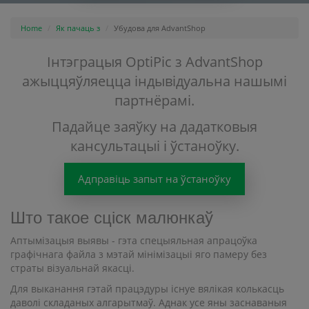
Home
Як пачаць з
Убудова для AdvantShop
Інтэграцыя OptiPic з AdvantShop
ажыццяўляецца індывідуальна нашымі
партнёрамі.
Падайце заяўку на дадатковыя
кансультацыі і ўстаноўку.
Адправіць запыт на ўстаноўку
Што такое сціск малюнкаў
Аптымізацыя выявы - гэта спецыяльная апрацоўка
графічнага файла з мэтай мінімізацыі яго памеру без
страты візуальнай якасці.
Для выканання гэтай працэдуры існуе вялікая колькасць
даволі складаных алгарытмаў. Аднак усе яны заснаваныя