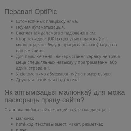
Перавагі OptiPic
Штомесячных плацяжоў няма.
Поўная аўтаматызацыя.
Бясплатная дапамога з падключэннем.
Інтэрнет-адрас (URL) сціснутых відарысаў не
мяняецца, яны будуць працягваць захоўвацца на
вашым сайце.
Для падключэння і выкарыстання сэрвісу не трэба
мець спецыяльных навыкаў у праграмаванні або
адміністраванні.
У сістэме няма абмежаванняў на памер выявы.
Дружная тэхнічная падтрымка.
Як аптымізацыя малюнкаў для можа
паскорыць працу сайта?
Старонка любога сайта часцей за ўсё складаецца з:
малюнкі;
html-код (тэкставы змест, макет, разметка);
відэа;