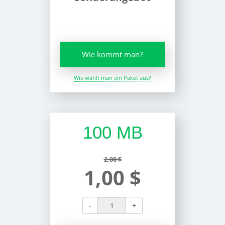
Wie kommt man?
Wie wählt man ein Paket aus?
100 MB
2,00 $
1,00 $
-
+