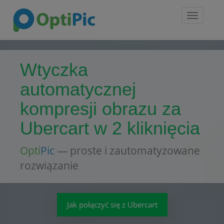
Toggle
navigatio
Wtyczka
automatycznej
kompresji obrazu za
Ubercart w 2 kliknięcia
Opti
Pic
— proste i zautomatyzowane
rozwiązanie
Jak połączyć się z Ubercart