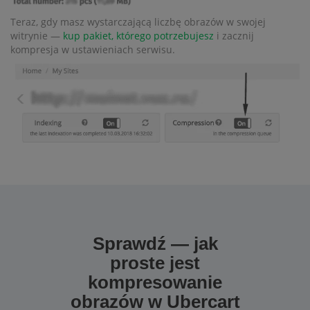
Teraz, gdy masz wystarczającą liczbę obrazów w swojej
witrynie —
kup pakiet, którego potrzebujesz
i zacznij
kompresja w ustawieniach serwisu.
Sprawdź — jak
proste jest
kompresowanie
obrazów w Ubercart