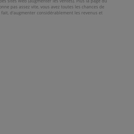
des sites Web (augmenter les ventes). Plus la page du
tionne pas assez vite, vous avez toutes les chances de
 ce fait, d'augmenter considérablement les revenus et