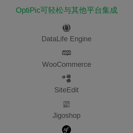
OptiPic可轻松与其他平台集成
DataLife Engine
WooCommerce
SiteEdit
Jigoshop