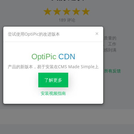
189
评论
×
尝试使用OptiPic的改进版本
产品很满意！ 有一个必要的功能，可以在不损失质量的
情况下正确压缩图像，并且无需在服务器上加载。 工作
原则是固定和遗忘的。 谷歌和用户对网站的速度感到满
OptiPic
CDN
意。 我推荐。
产品的新版本，易于安装在CMS Made Simple上
所有反馈
了解更多
安装视频指南