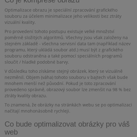
Optimalizace obrazu je speciální zpracování grafického
souboru za účelem minimalizace jeho velikosti bez ztráty
vizuální kvality.
Pro provedení tohoto postupu existuje velké množství
poměrně složitých algoritmů. Všechny jsou však založeny na
stejném základě - všechna servisní data tam (například název
programu, který ukládá soubor atd.) musí být z grafického
souboru odstraněna a také pomocí speciálních programů
sloučit / hladké podobné barvy.
V důsledku toho získáme stejný obrázek, který se vizuálně
nezměnil. Objem (váha) tohoto souboru v bajtech však bude
mnohem menší než původní. Pokud je toto zpracování
provedeno správně, obrazový soubor lze zmenšit na 98 % bez
ztráty kvality obrazu.
To znamená, že obrázky na stránkách webu se po optimalizaci
načítají mnohonásobně rychleji.
Co bude optimalizovat obrázky pro váš
web