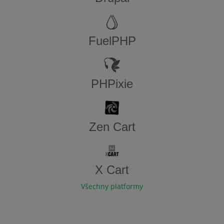
FuelPHP
PHPixie
Zen​ ​Cart
X Cart
Všechny platformy