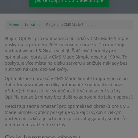
Jak se spojit s CMS Made Simple
Home
Jak začít s
Plugin pro CMS Made Simple
Plugin OptiPic pro optimalizaci obrázků v CMS Made Simple
poskytuje v průměru 70% zmenšení obrázku. To umožňuje
načítání webu 1,5-2krát rychleji. Špičkové hodnoty pro
optimalizaci obrázků v CMS Made Simple dosahují 90 %. To
poskytuje více místa na disku serveru a snižuje náklady bez
nutnosti nákupu diskové kvóty.
Optimalizace obrázků v CMS Made Simple funguje po celou
dobu fungování webu díky automatické optimalizaci nově
přidaných obrázků. Ve skutečnosti trvá nastavení služby
OptiPic pouze 2 minuty bez dalšího zapojení do jejích operací.
Neexistují žádná omezení pro optimalizaci obrázků pro CMS
Made Simple. OptiPic poskytuje vynikající výkon s velkým
počtem obrázků a je schopen zpracovat gigabajty souborů s
minimálním zatížením služby.
Co je komprese obrazu