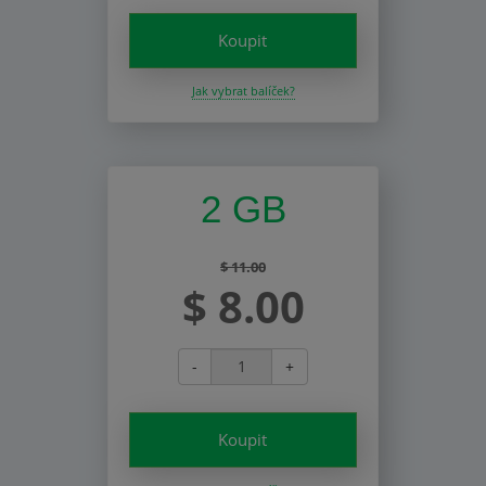
Koupit
Jak vybrat balíček?
2 GB
$ 11.00
$ 8.00
-
+
Koupit