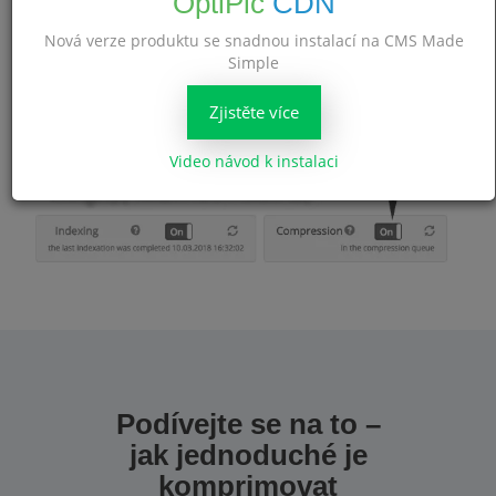
OptiPic
CDN
Nová verze produktu se snadnou instalací na CMS Made
Simple
Nyní, když máte na svém webu počet obrázků –
kupte si
Zjistěte více
potřebný balíček
a začněte komprimovat nastavení webu.
Video návod k instalaci
Podívejte se na to –
jak jednoduché je
komprimovat