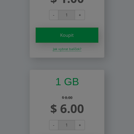
-
+
Koupit
Jak vybrat balíček?
1 GB
$ 8.00
$ 6.00
-
+