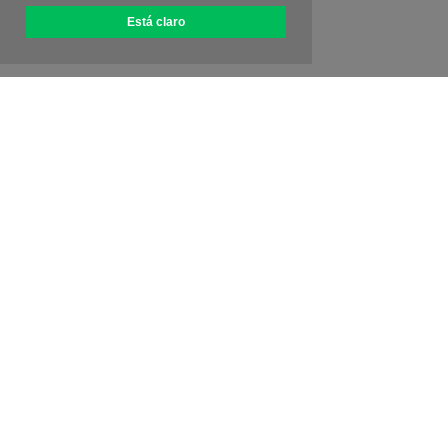
Está claro
Acerca de OptiPic
Cómo conectarse
Tarifas
Promociones
Contáctanos
Programa de afiliados
Comentarios