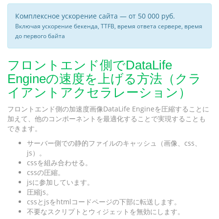
Комплексное ускорение сайта — от 50 000 руб.
Включая ускорение бекенда, TTFB, время ответа сервере, время
до первого байта
フロントエンド側でDataLife
Engineの速度を上げる方法（クラ
イアントアクセラレーション）
フロントエンド側の加速度画像DataLife Engineを圧縮することに
加えて、他のコンポーネントを最適化することで実現することも
できます。
サーバー側での静的ファイルのキャッシュ（画像、css、
js）。
cssを組み合わせる。
cssの圧縮。
jsに参加しています。
圧縮js。
cssとjsをhtmlコードページの下部に転送します。
不要なスクリプトとウィジェットを無効にします。