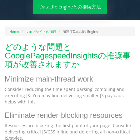
DataLife Engineとの接続方法
Home
ウェブサイトの加速
加速度DataLife Engine
どのような問題と
GooglePagespeedInsightsの推奨事
項が改善されますか
Minimize main-thread work
Consider reducing the time spent parsing, compiling and
executing JS. You may find delivering smaller JS payloads
helps with this.
Eliminate render-blocking resources
Resources are blocking the first paint of your page. Consider
delivering critical JS/CSS inline and deferring all non-critical
JS/styles.