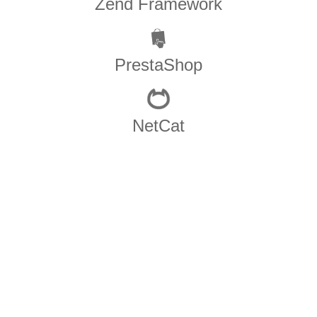
Zend Framework
PrestaShop
NetCat