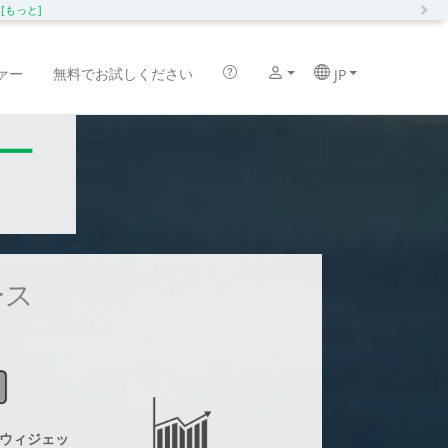
N
化
[もっと]
ァー
無料でお試しください
JP
ー
ース
ウィジェッ