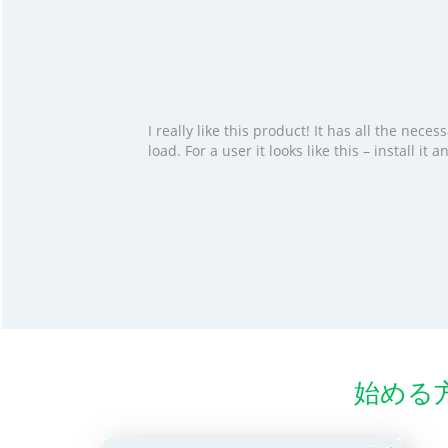
I really like this product! It has all the ne
load. For a user it looks like this – install i
始める方法