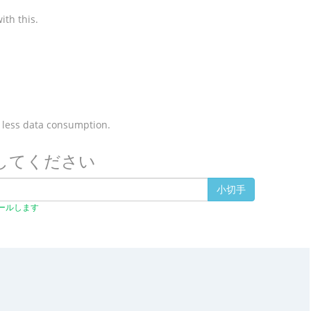
ith this.
 less data consumption.
定してください
小切手
トールします