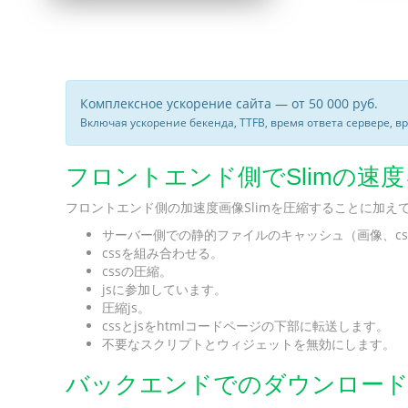
Комплексное ускорение сайта — от 50 000 руб.
Включая ускорение бекенда, TTFB, время ответа сервере, в
フロントエンド側でSlimの
フロントエンド側の加速度画像Slimを圧縮することに加
サーバー側での静的ファイルのキャッシュ（画像、css
cssを組み合わせる。
cssの圧縮。
jsに参加しています。
圧縮js。
cssとjsをhtmlコードページの下部に転送します。
不要なスクリプトとウィジェットを無効にします。
バックエンドでのダウンロード