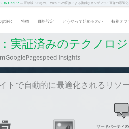
DN OptiPic
— 圧縮以上のもの。 WebPへの変換による複雑なオンザフライ画像の最適
tiPic
特徴
価格設定
どうやって始めるのか
特別オフ
ップ：実証済みのテクノロジ
oglePagespeed Insights
イトで自動的に最適化されるリソ
サードパーティの