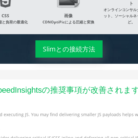
ト
オンラインコンサル
CSS
画像
ット、ソーシャルネ
縮と負荷の最適化
CDNOptiPicによる圧縮と変換
ど。
Slimとの接続方法
peedInsightsの推奨事項が改善されま
 executing JS. You may find delivering smaller JS payloads helps wi
s
der delivering critical JS/CSS inline and deferring all non-critical JS