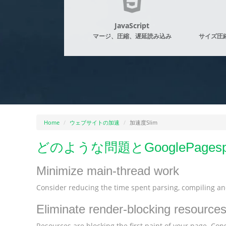
JavaScript
マージ、圧縮、遅延読み込み
サイズ圧
Home
ウェブサイトの加速
加速度Slim
どのような問題とGooglePages
Minimize main-thread work
Consider reducing the time spent parsing, compiling and
Eliminate render-blocking resource
Resources are blocking the first paint of your page. Consi