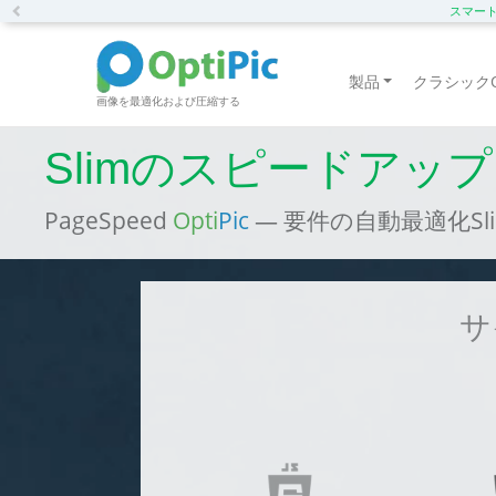
Previous
スマートC
製品
クラシックOp
画像を最適化および圧縮する
Slimのスピードア
PageSpeed
Opti
Pic
— 要件の自動最適化SlimGo
サ