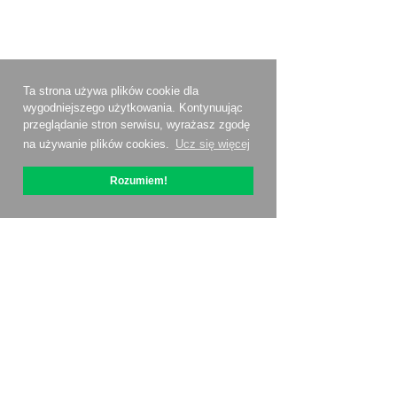
Ta strona używa plików cookie dla
wygodniejszego użytkowania. Kontynuując
przeglądanie stron serwisu, wyrażasz zgodę
na używanie plików cookies.
Ucz się więcej
Rozumiem!
O OptiPic
Jak zacząć od
Ceny