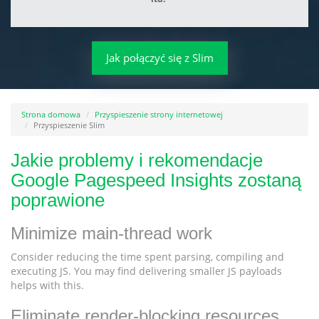
Jak połączyć się z Slim
Strona domowa
Przyspieszenie strony internetowej
Przyspieszenie Slim
Jakie problemy i rekomendacje
Google Pagespeed Insights zostaną
poprawione
Minimize main-thread work
Consider reducing the time spent parsing, compiling and
executing JS. You may find delivering smaller JS payloads
helps with this.
Eliminate render-blocking resources