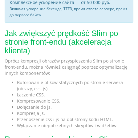
Комплексное ускорение сайта — от 50 000 руб.
Включая ускорение бекенда, TTFB, время ответа сервере, время
до первого байта
Jak zwiększyć prędkość Slim po
stronie front-endu (akceleracja
klienta)
Oprócz kompresji obrazów przyspieszenia Slim po stronie
front-endu, można również osiągnąć poprzez optymalizację
innych komponentów:
Buforowanie plików statycznych po stronie serwera
(obrazy, css, js).
Łączenie CSS.
Kompresowanie CSS.
Dołączanie do js.
Kompresja js.
Przenoszenie css i js na dół strony kodu HTML.
Wyłączanie niepotrzebnych skryptów i widżetów.