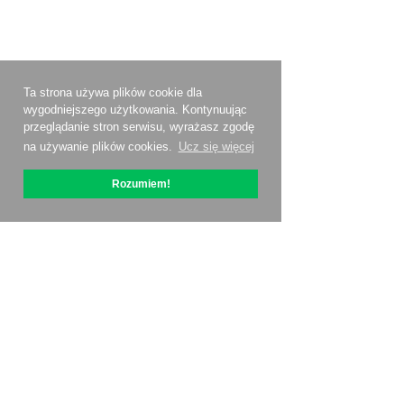
Ta strona używa plików cookie dla
wygodniejszego użytkowania. Kontynuując
przeglądanie stron serwisu, wyrażasz zgodę
na używanie plików cookies.
Ucz się więcej
Rozumiem!
O OptiPic
Jak zacząć od
Ceny