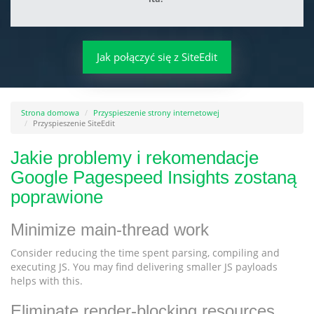
Jak połączyć się z SiteEdit
Strona domowa
Przyspieszenie strony internetowej
Przyspieszenie SiteEdit
Jakie problemy i rekomendacje
Google Pagespeed Insights zostaną
poprawione
Minimize main-thread work
Consider reducing the time spent parsing, compiling and
executing JS. You may find delivering smaller JS payloads
helps with this.
Eliminate render-blocking resources