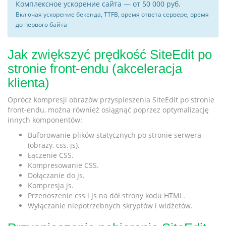
Комплексное ускорение сайта — от 50 000 руб.
Включая ускорение бекенда, TTFB, время ответа сервере, время
до первого байта
Jak zwiększyć prędkość SiteEdit po
stronie front-endu (akceleracja
klienta)
Oprócz kompresji obrazów przyspieszenia SiteEdit po stronie
front-endu, można również osiągnąć poprzez optymalizację
innych komponentów:
Buforowanie plików statycznych po stronie serwera
(obrazy, css, js).
Łączenie CSS.
Kompresowanie CSS.
Dołączanie do js.
Kompresja js.
Przenoszenie css i js na dół strony kodu HTML.
Wyłączanie niepotrzebnych skryptów i widżetów.