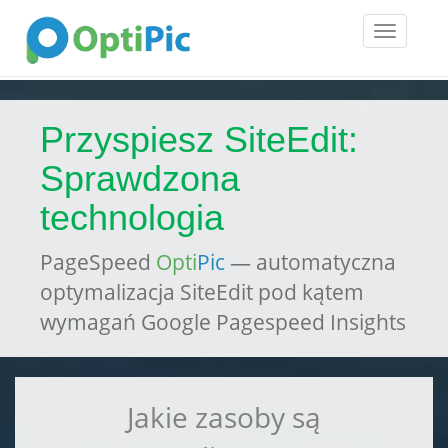
Toggle
navigatio
Przyspiesz SiteEdit:
Sprawdzona
technologia
PageSpeed
Opti
Pic
— automatyczna
optymalizacja SiteEdit pod kątem
wymagań Google Pagespeed Insights
Jakie zasoby są