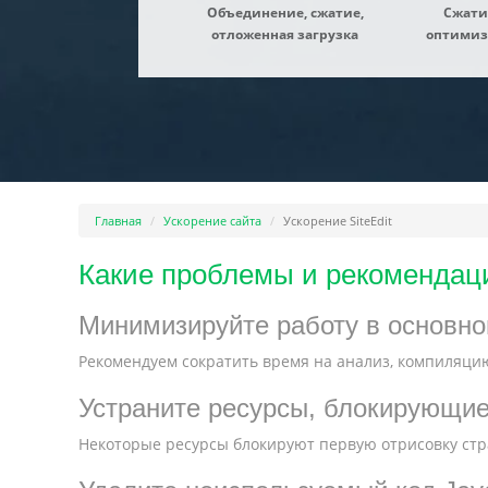
Объединение, сжатие,
Сжати
отложенная загрузка
оптимиз
Главная
Ускорение сайта
Ускорение SiteEdit
Какие проблемы и рекомендаци
Минимизируйте работу в основно
Рекомендуем сократить время на анализ, компиляцию
Устраните ресурсы, блокирующи
Некоторые ресурсы блокируют первую отрисовку стра