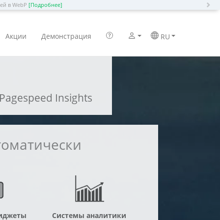
N
ией в WebP
[Подробнее]
Акции
Демонстрация
RU
Pagespeed Insights
томатически
иджеты
Системы аналитики