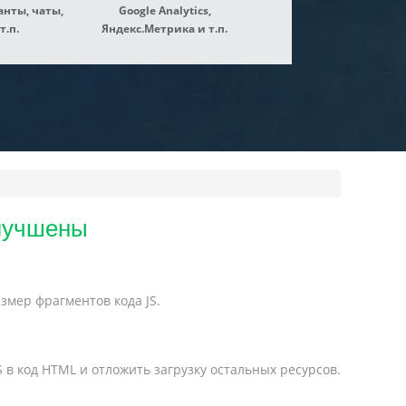
нты, чаты,
Google Analytics,
т.п.
Яндекс.Метрика и т.п.
улучшены
змер фрагментов кода JS.
в код HTML и отложить загрузку остальных ресурсов.