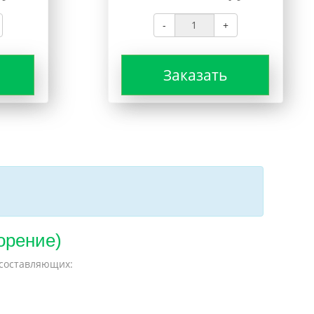
-
+
Заказать
корение)
 составляющих: