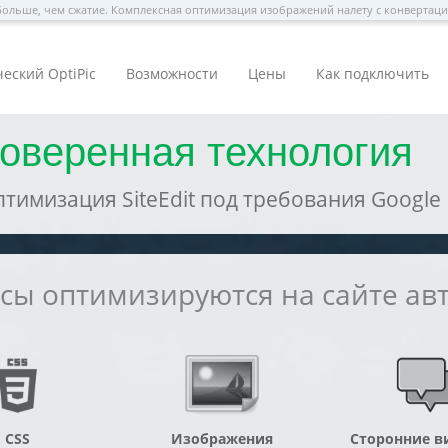
ольше, чем сжатие. Комплексная оптимизация изображений налету с конвертац
еский OptiPic
Возможности
Цены
Как подключить
проверенная технология
имизация SiteEdit под требования Google 
рсы оптимизируются на сайте ав
CSS
Изображения
Сторонние в