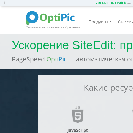
Previous
Умный CDN OptiPic
— Б
Продукты
Классич
Оптимизация и сжатие изображений
Ускорение SiteEdit: 
PageSpeed
Opti
Pic
— автоматическая опт
Какие ресу
JavaScript