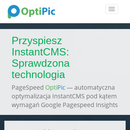
Toggle
navigatio
Przyspiesz
InstantCMS:
Sprawdzona
technologia
PageSpeed
Opti
Pic
— automatyczna
optymalizacja InstantCMS pod kątem
wymagań Google Pagespeed Insights