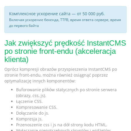
Комплексное ускорение сайта — от 50 000 руб.
Включая ускорение бекенда, TTFB, время ответа сервере, время
до первого байта
Jak zwiększyć prędkość InstantCMS
po stronie front-endu (akceleracja
klienta)
Oprócz kompresji obrazów przyspieszenia InstantCMS po
stronie front-endu, można również osiągnąć poprzez
optymalizację innych komponentów:
Buforowanie plików statycznych po stronie serwera
(obrazy, css, js).
Łączenie CSS.
Kompresowanie CSS.
Dołączanie do js.
Kompresja js.
Przenoszenie css i js na dół strony kodu HTML.
Wyłączanie niepotrzebnych skryptów i widżetów.