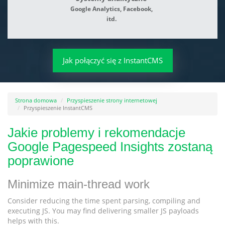
Google Analytics, Facebook,
itd.
Jak połączyć się z InstantCMS
Strona domowa
Przyspieszenie strony internetowej
Przyspieszenie InstantCMS
Jakie problemy i rekomendacje
Google Pagespeed Insights zostaną
poprawione
Minimize main-thread work
Consider reducing the time spent parsing, compiling and
executing JS. You may find delivering smaller JS payloads
helps with this.