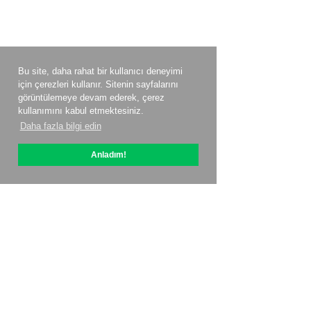
Bu site, daha rahat bir kullanıcı deneyimi
için çerezleri kullanır. Sitenin sayfalarını
görüntülemeye devam ederek, çerez
kullanımını kabul etmektesiniz.
Daha fazla bilgi edin
Anladım!
OptiPic Hakkında
ile nasıl başlanır?