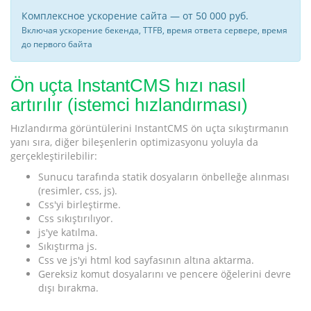
Комплексное ускорение сайта — от 50 000 руб.
Включая ускорение бекенда, TTFB, время ответа сервере, время
до первого байта
Ön uçta InstantCMS hızı nasıl
artırılır (istemci hızlandırması)
Hızlandırma görüntülerini InstantCMS ön uçta sıkıştırmanın
yanı sıra, diğer bileşenlerin optimizasyonu yoluyla da
gerçekleştirilebilir:
Sunucu tarafında statik dosyaların önbelleğe alınması
(resimler, css, js).
Css'yi birleştirme.
Css sıkıştırılıyor.
js'ye katılma.
Sıkıştırma js.
Css ve js'yi html kod sayfasının altına aktarma.
Gereksiz komut dosyalarını ve pencere öğelerini devre
dışı bırakma.