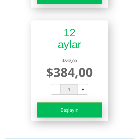
12
aylar
$512,00
$384,00
-
+
Başlayın