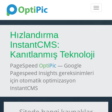
Toggle
navigatio
Hızlandırma
InstantCMS:
Kanıtlanmış Teknoloji
PageSpeed
Opti
Pic
— Google
Pagespeed Insights gereksinimleri
için otomatik optimizasyon
InstantCMS
Sitede hangi kaynaklar