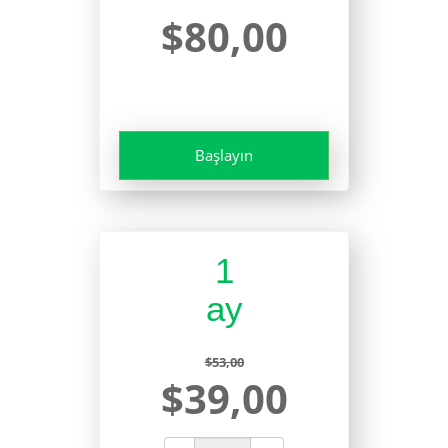
$80,00
Başlayın
1
ay
$53,00
$39,00