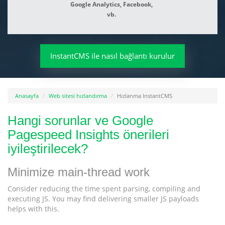
Google Analytics, Facebook,
vb.
InstantCMS ile nasıl bağlantı kurulur
Anasayfa
Web sitesi hızlandırma
Hızlanma InstantCMS
Hangi sorunlar ve Google
Pagespeed Insights önerileri
iyileştirilecek?
Minimize main-thread work
Consider reducing the time spent parsing, compiling and
executing JS. You may find delivering smaller JS payloads
helps with this.