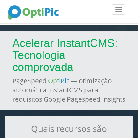
Toggle
navigatio
Acelerar InstantCMS:
Tecnologia
comprovada
PageSpeed
Opti
Pic
— otimização
automática InstantCMS para
requisitos Google Pagespeed Insights
Quais recursos são