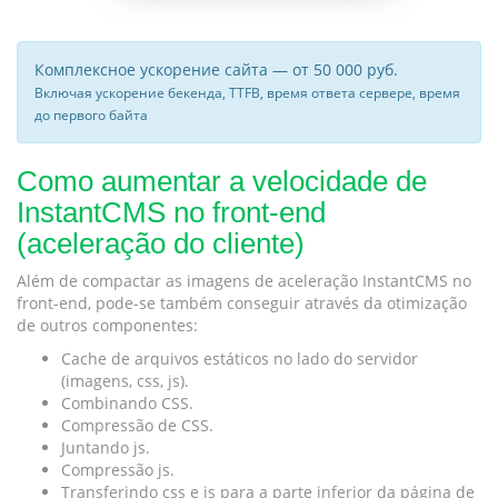
Комплексное ускорение сайта — от 50 000 руб.
Включая ускорение бекенда, TTFB, время ответа сервере, время
до первого байта
Como aumentar a velocidade de
InstantCMS no front-end
(aceleração do cliente)
Além de compactar as imagens de aceleração InstantCMS no
front-end, pode-se também conseguir através da otimização
de outros componentes:
Cache de arquivos estáticos no lado do servidor
(imagens, css, js).
Combinando CSS.
Compressão de CSS.
Juntando js.
Compressão js.
Transferindo css e js para a parte inferior da página de