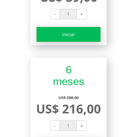
-
+
iniciar
6
meses
US$ 288,00
US$ 216,00
-
+