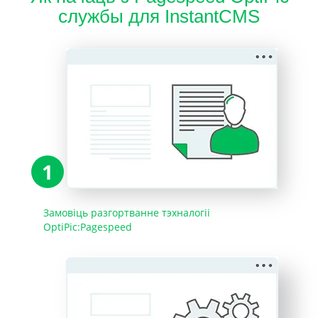
службы для InstantCMS
1
Замовіць разгортванне тэхналогіі
OptiPic:Pagespeed