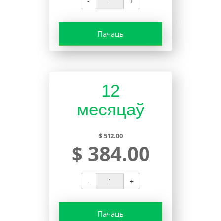
-
+
Пачаць
12
месяцаў
$ 512.00
$ 384.00
-
+
Пачаць