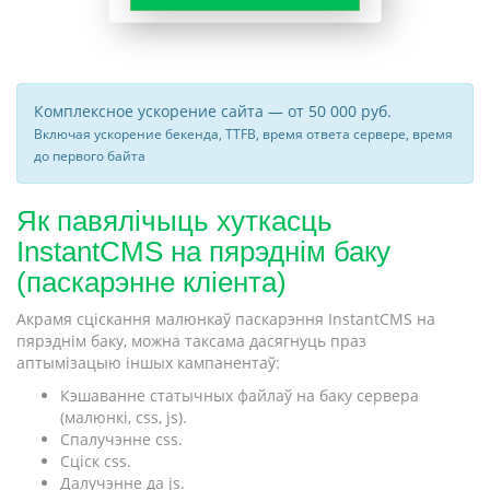
Комплексное ускорение сайта — от 50 000 руб.
Включая ускорение бекенда, TTFB, время ответа сервере, время
до первого байта
Як павялічыць хуткасць
InstantCMS на пярэднім баку
(паскарэнне кліента)
Акрамя сціскання малюнкаў паскарэння InstantCMS на
пярэднім баку, можна таксама дасягнуць праз
аптымізацыю іншых кампанентаў:
Кэшаванне статычных файлаў на баку сервера
(малюнкі, css, js).
Спалучэнне css.
Сціск css.
Далучэнне да js.