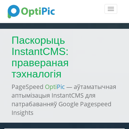
Toggle
navigatio
Паскорыць
InstantCMS:
правераная
тэхналогія
PageSpeed
Opti
Pic
— аўтаматычная
аптымізацыя InstantCMS для
патрабаванняў Google Pagespeed
Insights