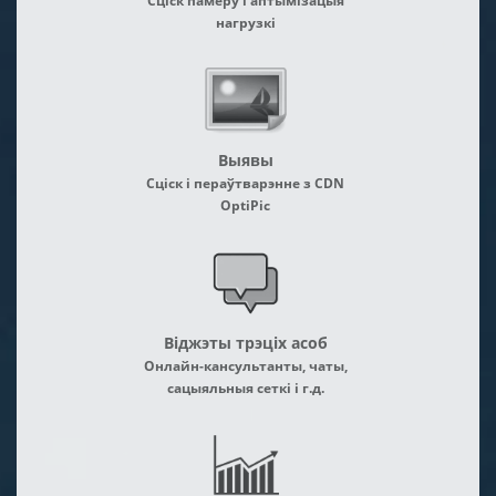
Сціск памеру і аптымізацыя
нагрузкі
Выявы
Сціск і пераўтварэнне з CDN
OptiPic
Віджэты трэціх асоб
Онлайн-кансультанты, чаты,
сацыяльныя сеткі і г.д.