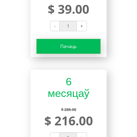
$ 39.00
-
+
Пачаць
6
месяцаў
$ 288.00
$ 216.00