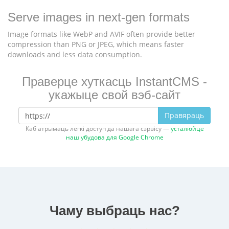
Serve images in next-gen formats
Image formats like WebP and AVIF often provide better
compression than PNG or JPEG, which means faster
downloads and less data consumption.
Праверце хуткасць InstantCMS -
укажыце свой вэб-сайт
Правяраць
Каб атрымаць лёгкі доступ да нашага сэрвісу —
усталюйце
наш убудова для Google Chrome
Чаму выбраць нас?