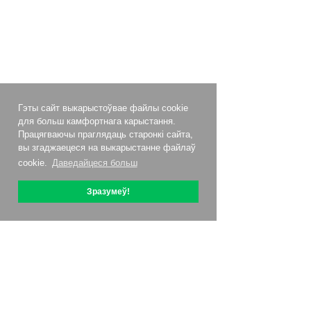
Гэты сайт выкарыстоўвае файлы cookie
для больш камфортнага карыстання.
Працягваючы праглядаць старонкі сайта,
вы згаджаецеся на выкарыстанне файлаў
cookie.
Даведайцеся больш
Зразумеў!
Аб OptiPic