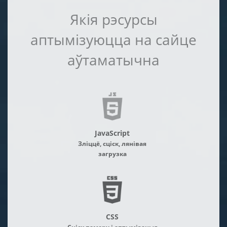
Якія рэсурсы
аптымізуюцца на сайце
аўтаматычна
JavaScript
Зліццё, сціск, лянівая
загрузка
CSS