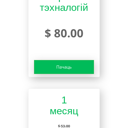
тэхналогій
$ 80.00
Пачаць
1
месяц
$ 53.00