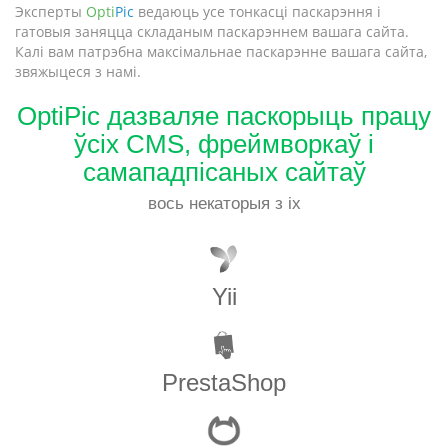
Эксперты
Opti
Pic
ведаюць усе тонкасці паскарэння і
гатовыя заняцца складаным паскарэннем вашага сайта.
Калі вам патрэбна максімальнае паскарэнне вашага сайта,
звяжыцеся з намі.
OptiPic дазваляе паскорыць працу
ўсіх CMS, фреймворкаў і
самападпісаных сайтаў
вось некаторыя з іх
Yii
PrestaShop