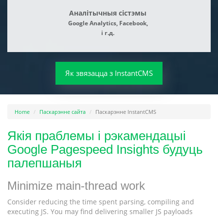
Аналітычныя сістэмы
Google Analytics, Facebook,
і г.д.
Як звязацца з InstantCMS
Home
Паскарэнне сайта
Паскарэнне InstantCMS
Якія праблемы і рэкамендацыі
Google Pagespeed Insights будуць
палепшаныя
Minimize main-thread work
Consider reducing the time spent parsing, compiling and
executing JS. You may find delivering smaller JS payloads