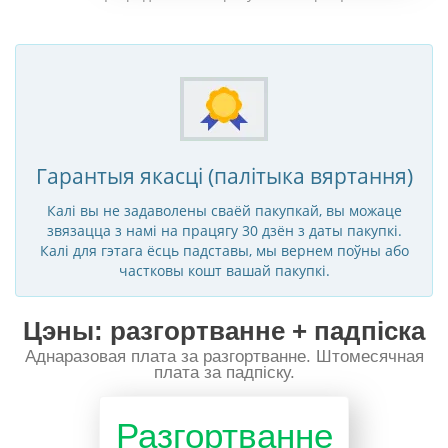
Гарантыя якасці (палітыка вяртання)
Калі вы не задаволены сваёй пакупкай, вы можаце
звязацца з намі на працягу 30 дзён з даты пакупкі.
Калі для гэтага ёсць падставы, мы вернем поўны або
частковы кошт вашай пакупкі.
Цэны: разгортванне + падпіска
Аднаразовая плата за разгортванне. Штомесячная
плата за падпіску.
Разгортванне