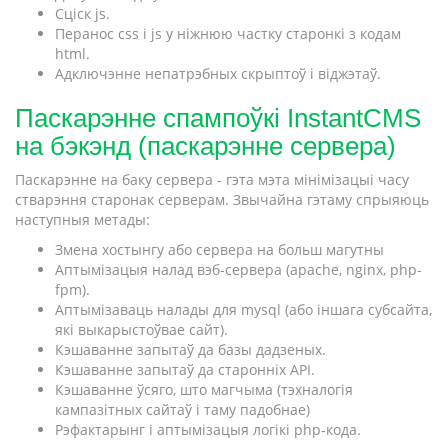
Сціск js.
Перанос css і js у ніжнюю частку старонкі з кодам
html.
Адключэнне непатрэбных скрыптоў і віджэтаў.
Паскарэнне спампоўкі InstantCMS
на бэкэнд (паскарэнне сервера)
Паскарэнне на баку сервера - гэта мэта мінімізацыі часу
стварэння старонак серверам. Звычайна гэтаму спрыяюць
наступныя метады:
Змена хостынгу або сервера на больш магутны
Аптымізацыя налад вэб-сервера (apache, nginx, php-
fpm).
Аптымізаваць налады для mysql (або іншага субсайта,
які выкарыстоўвае сайт).
Кэшаванне запытаў да базы дадзеных.
Кэшаванне запытаў да старонніх API.
Кэшаванне ўсяго, што магчыма (тэхналогія
кампазітных сайтаў і таму падобнае)
Рэфактарынг і аптымізацыя логікі php-кода.