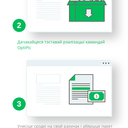
2
Дачакайцеся тэставай рэалізацыі камандай
OptiPic
3
Унясіце сродкі на свой рахунак і абярыце пакет