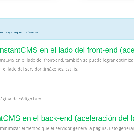
ремя до первого байта
stantCMS en el lado del front-end (acel
ntCMS en el lado del front-end, también se puede lograr optimiz
l lado del servidor (imágenes, css, js).
 página de código html.
tCMS en el back-end (aceleración del l
a minimizar el tiempo que el servidor genera la página. Esto gener