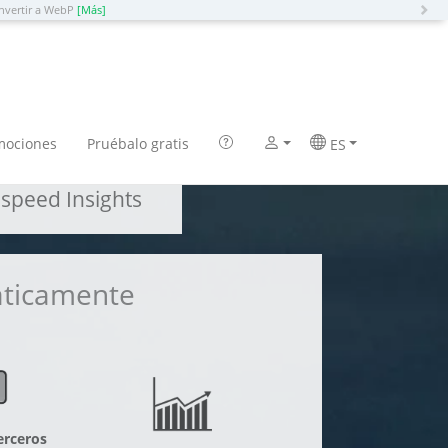
N
nvertir a WebP
[Más]
mociones
Pruébalo gratis
ES
speed Insights
áticamente
erceros