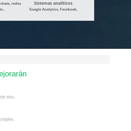
Sistemas analíticos
 chats, redes
tc..
Google Analytics, Facebook,
ejorarán
th this.
/styles.