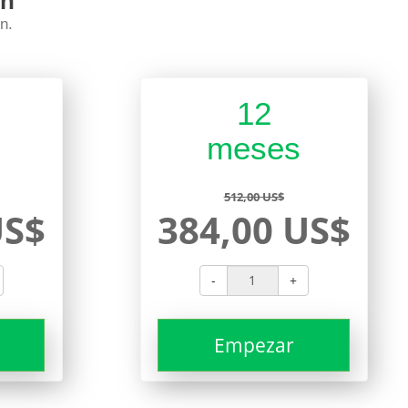
ón
n.
12
meses
512,00 US$
US$
384,00 US$
-
+
Empezar