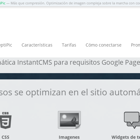
iPic
— Más que compresión. Optimización de imagen compleja sobre la marcha con co
ecnología probada
ptiPic
Características
Tarifas
Cómo conectarse
Pro
tica InstantCMS para requisitos Google Page
sos se optimizan en el sitio autom
CSS
Imagenes
Widgets de t