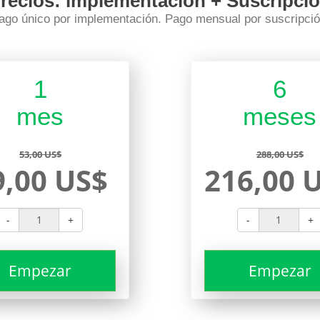
recios: implementación + Suscripci
ago único por implementación. Pago mensual por suscripció
1
6
mes
meses
53,00 US$
288,00 US$
9,00 US$
216,00 
-
+
-
+
Empezar
Empezar