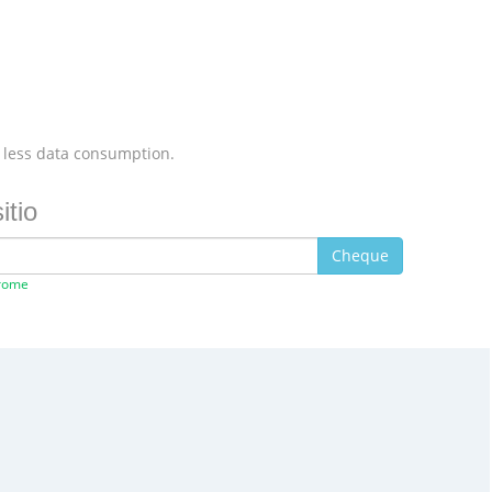
 less data consumption.
itio
Cheque
hrome