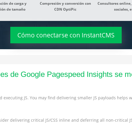
ción de carga y
Compresión y conversión con
Consultores online,
ión de tamaño
CDN OptiPic
sociales, e
Cómo conectarse con InstantCMS
es de Google Pagespeed Insights se m
 executing JS. You may find delivering smaller JS payloads helps wi
s
der delivering critical JS/CSS inline and deferring all non-critical JS