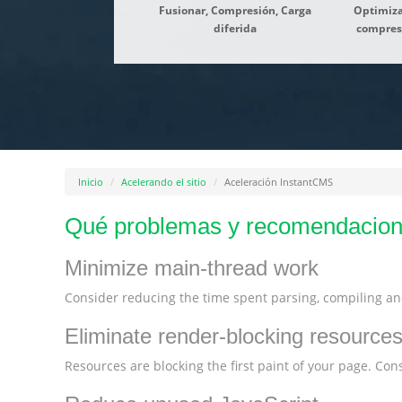
Fusionar, Compresión, Carga
Optimiza
diferida
compres
Inicio
Acelerando el sitio
Aceleración InstantCMS
Qué problemas y recomendacion
Minimize main-thread work
Consider reducing the time spent parsing, compiling and
Eliminate render-blocking resource
Resources are blocking the first paint of your page. Consi