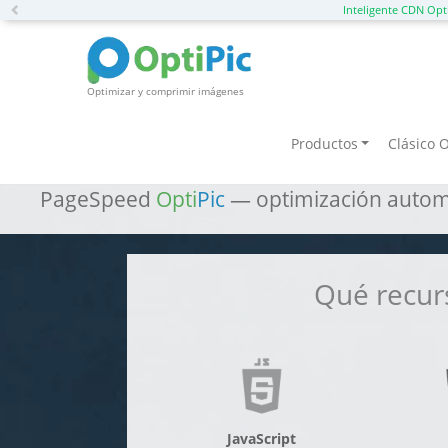
Previous
Inteligente CDN Opt
Optimizar y comprimir imágenes
Acelere InstantCMS: t
Productos
Clásico O
PageSpeed
Opti
Pic
— optimización automá
Qué recur
JavaScript