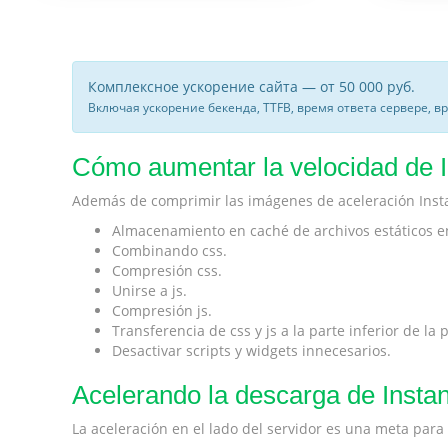
Комплексное ускорение сайта — от 50 000 руб.
Включая ускорение бекенда, TTFB, время ответа сервере, в
Cómo aumentar la velocidad de In
Además de comprimir las imágenes de aceleración Insta
Almacenamiento en caché de archivos estáticos en e
Combinando css.
Compresión css.
Unirse a js.
Compresión js.
Transferencia de css y js a la parte inferior de la
Desactivar scripts y widgets innecesarios.
Acelerando la descarga de Instan
La aceleración en el lado del servidor es una meta par