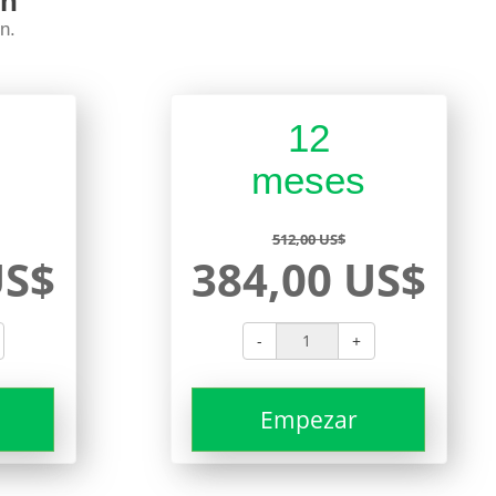
ón
n.
12
meses
512,00 US$
US$
384,00 US$
-
+
Empezar