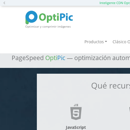
Previous
Inteligente CDN Opt
Optimizar y comprimir imágenes
Acelere Laravel: tecno
Productos
Clásico O
PageSpeed
Opti
Pic
— optimización automá
Qué recur
JavaScript