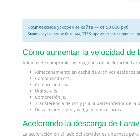
Комплексное ускорение сайта — от 50 000 руб.
Включая ускорение бекенда, TTFB, время ответа сервере, в
Cómo aumentar la velocidad de Lar
Además de comprimir las imágenes de aceleración Larav
Almacenamiento en caché de archivos estáticos en e
Combinando css.
Compresión css.
Unirse a js.
Compresión js.
Transferencia de css y js a la parte inferior de la
Desactivar scripts y widgets innecesarios.
Acelerando la descarga de Larave
La aceleración en el lado del servidor es una meta par