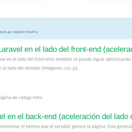
ремя до первого байта
avel en el lado del front-end (acelerac
el en el lado del front-end, también se puede lograr optimizando
l lado del servidor (imágenes, css, js).
 página de código html.
l en el back-end (aceleración del lado d
a minimizar el tiempo que el servidor genera la página. Esto gener