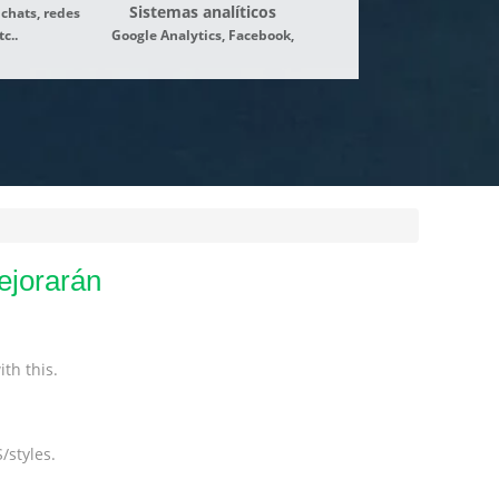
Sistemas analíticos
 chats, redes
tc..
Google Analytics, Facebook,
ejorarán
th this.
/styles.