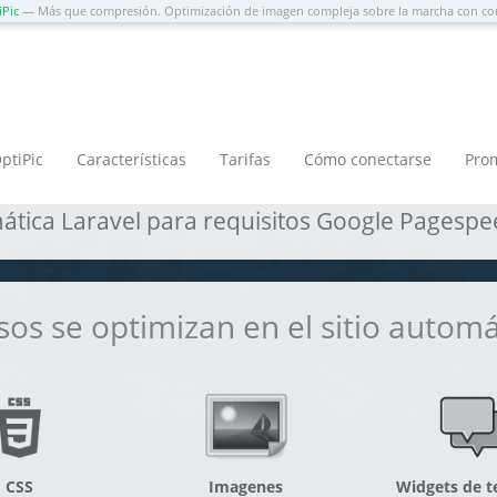
iPic
— Más que compresión. Optimización de imagen compleja sobre la marcha con co
logía probada
ptiPic
Características
Tarifas
Cómo conectarse
Pro
tica Laravel para requisitos Google Pagespee
sos se optimizan en el sitio autom
CSS
Imagenes
Widgets de t