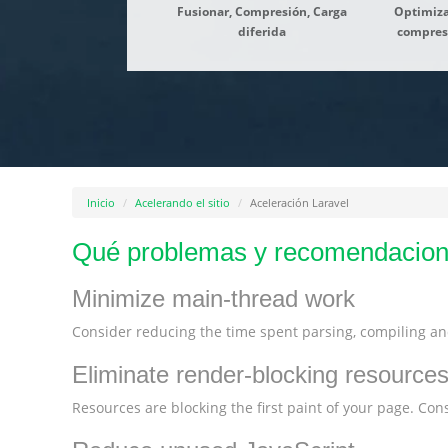
Fusionar, Compresión, Carga
Optimiza
diferida
compres
Inicio
Acelerando el sitio
Aceleración Laravel
Qué problemas y recomendacion
Minimize main-thread work
Consider reducing the time spent parsing, compiling and
Eliminate render-blocking resource
Resources are blocking the first paint of your page. Consi