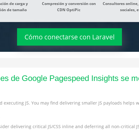
ción de carga y
Compresión y conversión con
Consultores online,
ión de tamaño
CDN OptiPic
sociales, e
Cómo conectarse con Laravel
es de Google Pagespeed Insights se m
 executing JS. You may find delivering smaller JS payloads helps wi
s
der delivering critical JS/CSS inline and deferring all non-critical JS