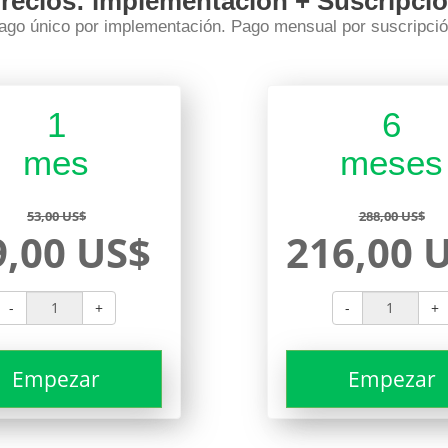
recios: implementación + Suscripci
ago único por implementación. Pago mensual por suscripció
1
6
mes
meses
53,00 US$
288,00 US$
9,00 US$
216,00 
-
+
-
+
Empezar
Empezar