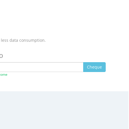
 less data consumption.
io
Cheque
hrome