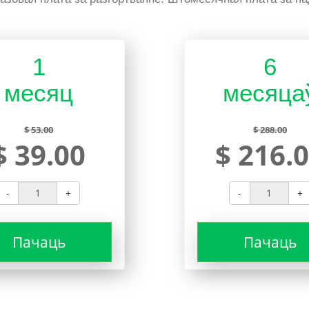
1
6
месяц
месяца
$ 53.00
$ 288.00
$ 39.00
$ 216.
-
+
-
+
Пачаць
Пачаць