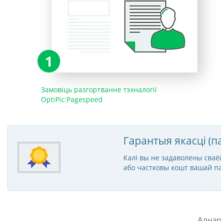
1
Замовіць разгортванне тэхналогіі
OptiPic:Pagespeed
Гарантыя якасці (п
Калі вы не задаволены сваёй
або частковы кошт вашай па
Аднар