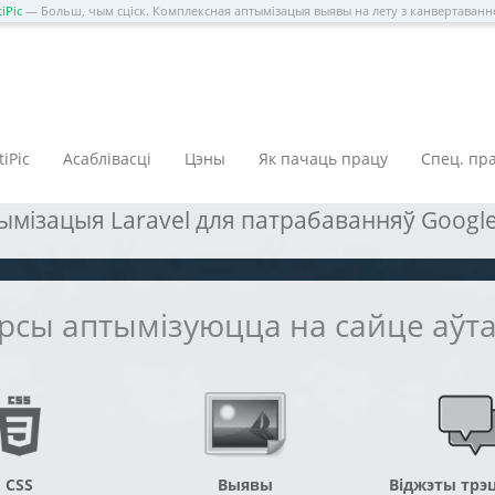
iPic
— Больш, чым сціск. Комплексная аптымізацыя выявы на лету з канвертаван
равераная тэхналогія
iPic
Асаблівасці
Цэны
Як пачаць працу
Спец. пр
ізацыя Laravel для патрабаванняў Google 
урсы аптымізуюцца на сайце аў
CSS
Выявы
Віджэты трэц