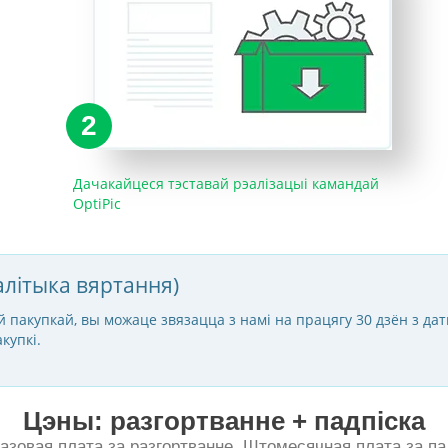
2
Дачакайцеся тэставай рэалізацыі камандай
OptiPic
алітыка вяртання)
 пакупкай, вы можаце звязацца з намі на працягу 30 дзён з дат
купкі.
Цэны: разгортванне + падпіска
азовая плата за разгортванне. Штомесячная плата за пад