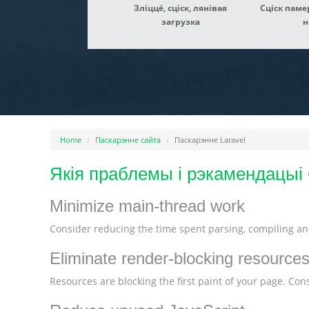
Зліццё, сціск, лянівая
Сціск паме
загрузка
н
Home
Паскарэнне сайта
Паскарэнне Laravel
Якія праблемы і рэкамендацыі
Minimize main-thread work
Consider reducing the time spent parsing, compiling and
Eliminate render-blocking resource
Resources are blocking the first paint of your page. Consi