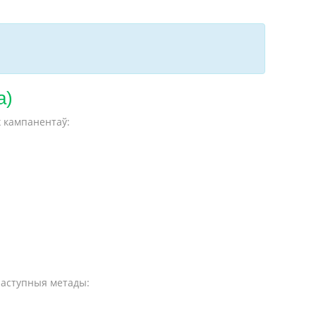
а)
х кампанентаў:
наступныя метады: