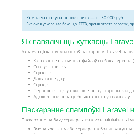
Комплексное ускорение сайта — от 50 000 руб.
Включая ускорение бекенда, TTFB, время ответа сервере, в
Як павялічыць хуткасць Laravel
Акрамя сціскання малюнкаў паскарэння Laravel на п
Кэшаванне статычных файлаў на баку сервера (ма
Спалучэнне css.
Сціск css.
Далучэнне да js.
Сціск js.
Перанос css і js у ніжнюю частку старонкі з кода
Адключэнне непатрэбных скрыптоў і віджэтаў.
Паскарэнне спампоўкі Laravel 
Паскарэнне на баку сервера - гэта мэта мінімізацыі
Змена хостынгу або сервера на больш магутны