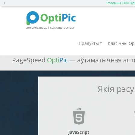
Previous
Разумны CDN Opt
аптымізаваць і сціскаць выявы
Паскорыць Laravel: п
Прадукты
Класічны Opt
PageSpeed
Opti
Pic
— аўтаматычная аптым
Якія рэс
JavaScript