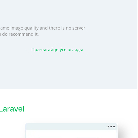
 same image quality and there is no server
. I do recommend it.
Прачытайце ўсе агляды
Laravel