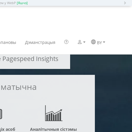
N
нем у WebP
[Яшчэ]
апановы
Дэманстрацыя
BY
Pagespeed Insights
таматычна
іх асоб
Аналітычныя сістэмы