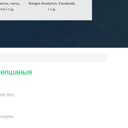
нты, чаты,
Google Analytics, Facebook,
і і г.д.
і г.д.
алепшаныя
th this.
/styles.