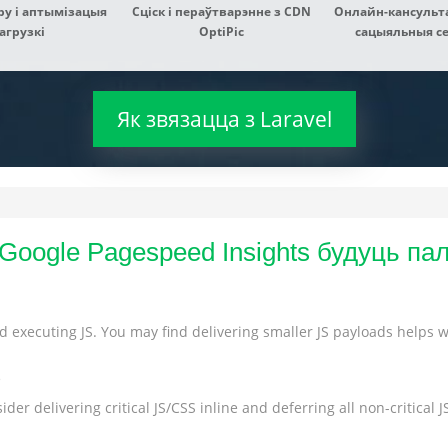
ру і аптымізацыя
Сціск і пераўтварэнне з CDN
Онлайн-кансульта
агрузкі
OptiPic
сацыяльныя сетк
Як звязацца з Laravel
 Google Pagespeed Insights будуць п
 executing JS. You may find delivering smaller JS payloads helps wi
s
der delivering critical JS/CSS inline and deferring all non-critical JS