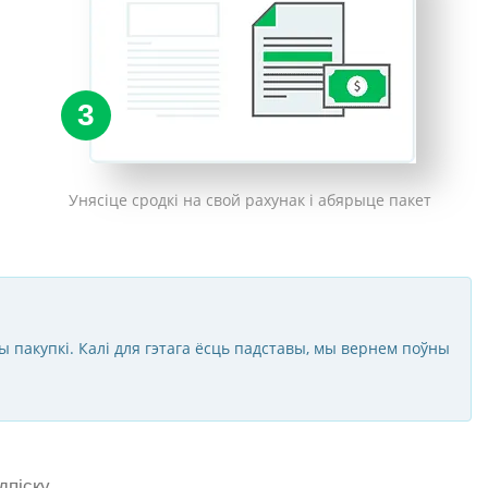
3
Унясіце сродкі на свой рахунак і абярыце пакет
ы пакупкі. Калі для гэтага ёсць падставы, мы вернем поўны
піску.