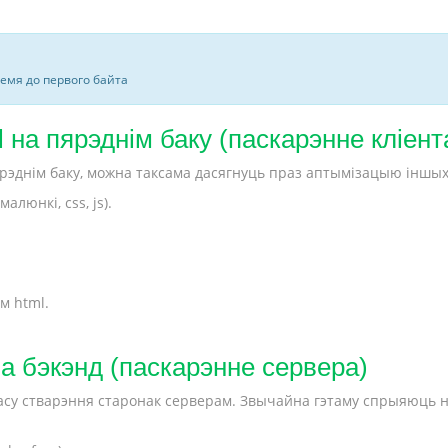
ремя до первого байта
 на пярэднім баку (паскарэнне кліент
ярэднім баку, можна таксама дасягнуць праз аптымізацыю іншы
люнкі, css, js).
м html.
на бэкэнд (паскарэнне сервера)
 часу стварэння старонак серверам. Звычайна гэтаму спрыяюць 