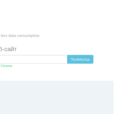
 less data consumption.
б-сайт
Правяраць
e Chrome