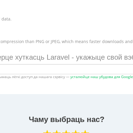
 data.
 compression than PNG or JPEG, which means faster downloads and
рце хуткасць Laravel - укажыце свой вэ
ымаць лёгкі доступ да нашага сэрвісу —
усталюйце наш убудова для Googl
Чаму выбраць нас?