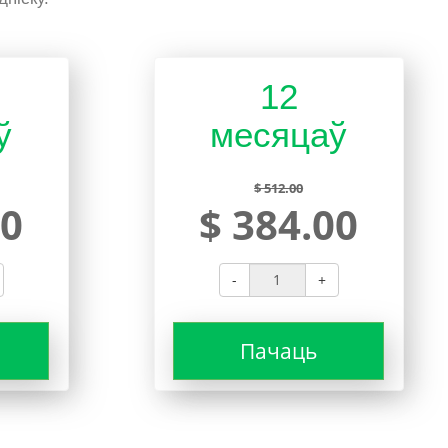
12
ў
месяцаў
$ 512.00
00
$ 384.00
-
+
Пачаць