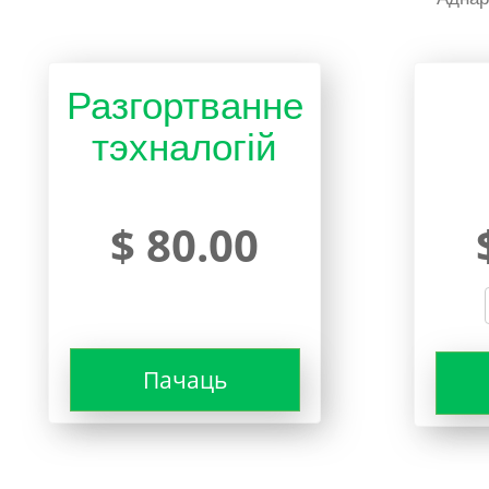
Разгортванне
тэхналогій
$ 80.00
Пачаць