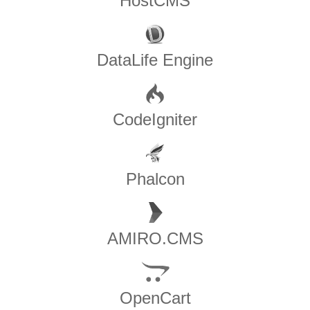
HostCMS
DataLife Engine
CodeIgniter
Phalcon
AMIRO.CMS
OpenCart