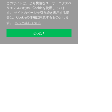
このサイトは、より快適なユーザーエクスペ
リエンスのためにCookieを使用していま
す。 サイトのページを引き続き表示する場
合は、Cookieの使用に同意するものとしま
す。
もっと詳しく知る
とった！
OptiPicについて
始める方法
価格設定
特別オファー