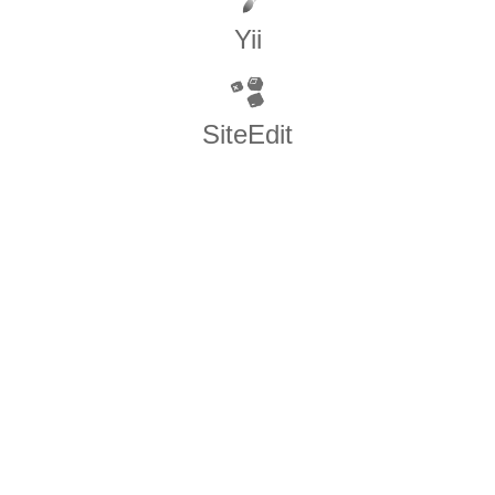
Yii
SiteEdit