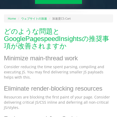
Home
ウェブサイトの加速
加速度CS-Cart
どのような問題と
GooglePagespeedInsightsの推奨事
項が改善されますか
Minimize main-thread work
Consider reducing the time spent parsing, compiling and
executing JS. You may find delivering smaller JS payloads
helps with this.
Eliminate render-blocking resources
Resources are blocking the first paint of your page. Consider
delivering critical JS/CSS inline and deferring all non-critical
JS/styles.