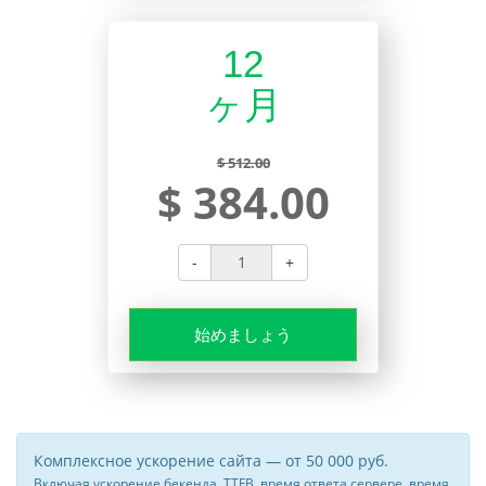
12
ヶ月
$ 512.00
$ 384.00
-
+
始めましょう
Комплексное ускорение сайта — от 50 000 руб.
Включая ускорение бекенда, TTFB, время ответа сервере, время