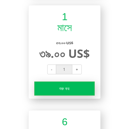
1
মাসে
৫৩.০০ US$
৩৯.০০ US$
-
+
শুরু কর
6