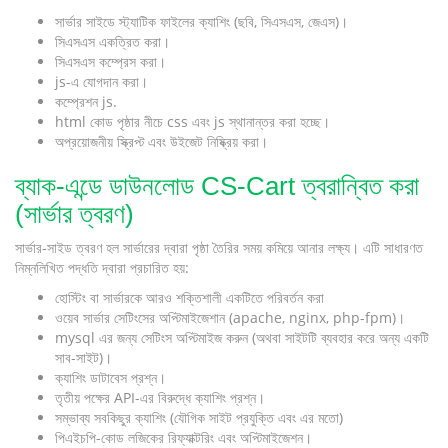
সার্ভার সাইডে স্ট্যাটিক ফাইলের ক্যাশিং (ছবি, সিএসএস, জেএস)।
সিএসএস একত্রিত করা।
সিএসএস কম্প্রেস করা।
js-এ যোগদান করা।
কম্প্রেশন js.
html কোড পৃষ্ঠার নীচে css এবং js স্থানান্তর করা হচ্ছে।
অপ্রয়োজনীয় স্ক্রিপ্ট এবং উইজেট নিষ্ক্রিয় করা।
ব্যাক-এন্ডে ডাউনলোড CS-Cart ত্বরান্বিত করা
(সার্ভার ত্বরণ)
সার্ভার-সাইড ত্বরণ হল সার্ভারের দ্বারা পৃষ্ঠা তৈরির সময় কমিয়ে আনার লক্ষ্য। এটি সাধারণত
নিম্নলিখিত পদ্ধতি দ্বারা প্রচারিত হয়:
হোস্টিং বা সার্ভারকে আরও শক্তিশালী একটিতে পরিবর্তন করা
ওয়েব সার্ভার সেটিংসের অপ্টিমাইজেশান (apache, nginx, php-fpm)।
mysql এর জন্য সেটিংস অপ্টিমাইজ করুন (অথবা সাইটটি ব্যবহার করে অন্য একটি
সাব-সাইট)।
ক্যাশিং ডাটাবেস প্রশ্ন।
তৃতীয় পক্ষের API-এর বিরুদ্ধে ক্যাশিং প্রশ্ন।
সম্ভাব্য সবকিছুর ক্যাশিং (যৌগিক সাইট প্রযুক্তি এবং এর মতো)
পিএইচপি-কোড লজিকের রিফ্যাক্টরিং এবং অপ্টিমাইজেশন।