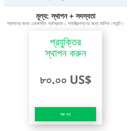
মূল্য: স্থাপন + সদস্যতা
স্থাপনের জন্য এককালীন অর্থপ্রদান। সাবস্ক্রিপশনের জন্য মাসিক পেমেন্ট।
প্রযুক্তির
স্থাপন করুন
৮০.০০ US$
শুরু কর