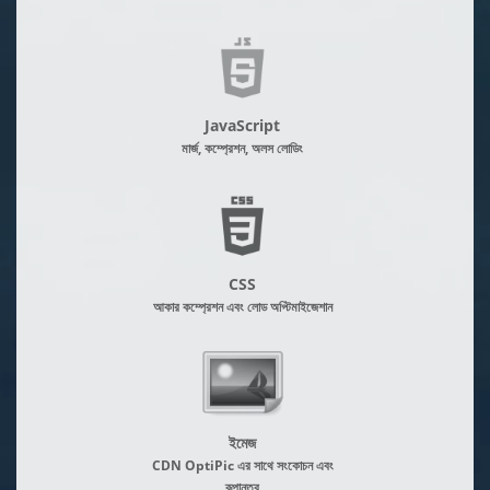
JavaScript
মার্জ, কম্প্রেশন, অলস লোডিং
CSS
আকার কম্প্রেশন এবং লোড অপ্টিমাইজেশান
ইমেজ
CDN OptiPic এর সাথে সংকোচন এবং
রূপান্তর