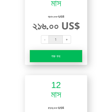
মাস
২৮৮.০০ US$
২১৬.০০ US$
-
+
শুরু কর
12
মাস
৫১২.০০ US$