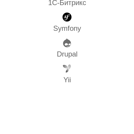
1С-Битрикс
Symfony
Drupal
Yii