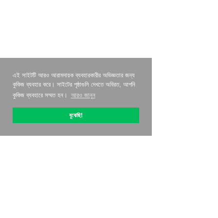
এই সাইটটি আরও আরামদায়ক ব্যবহারকারীর অভিজ্ঞতার জন্য
কুকিজ ব্যবহার করে। সাইটের পৃষ্ঠাগুলি দেখতে অবিরত, আপনি
কুকিজ ব্যবহারে সম্মত হন।
আরও জানুন
বুঝেছি!
OptiPic সম্পর্কে
কিভাবে সঙ্গে শুরু করতে হবে