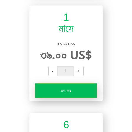
1
মাসে
৫৩.০০ US$
৩৯.০০ US$
-
+
শুরু কর
6