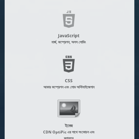
JavaScript
মার্জ, কম্প্রেশন, অলস লোডিং
CSS
আকার কম্প্রেশন এবং লোড অপ্টিমাইজেশান
ইমেজ
CDN OptiPic এর সাথে সংকোচন এবং
রূপান্তর