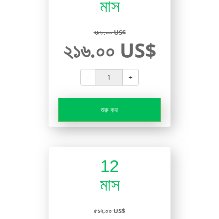
মাস
২৮৮.০০ US$
২১৬.০০ US$
-
+
শুরু কর
12
মাস
৫১২.০০ US$