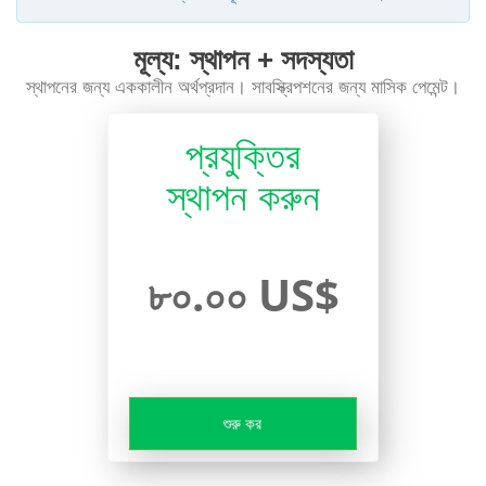
মূল্য: স্থাপন + সদস্যতা
স্থাপনের জন্য এককালীন অর্থপ্রদান। সাবস্ক্রিপশনের জন্য মাসিক পেমেন্ট।
প্রযুক্তির
স্থাপন করুন
৮০.০০ US$
শুরু কর