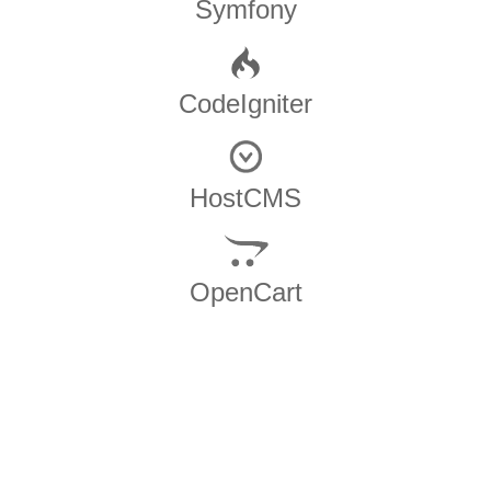
Symfony
CodeIgniter
HostCMS
OpenCart