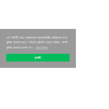
এই সাইটটি আরও আরামদায়ক ব্যবহারকারীর অভিজ্ঞতার জন্য
কুকিজ ব্যবহার করে। সাইটের পৃষ্ঠাগুলি দেখতে অবিরত, আপনি
কুকিজ ব্যবহারে সম্মত হন।
আরও জানুন
বুঝেছি!
OptiPic সম্পর্কে
কিভাবে সঙ্গে শুরু করতে হবে