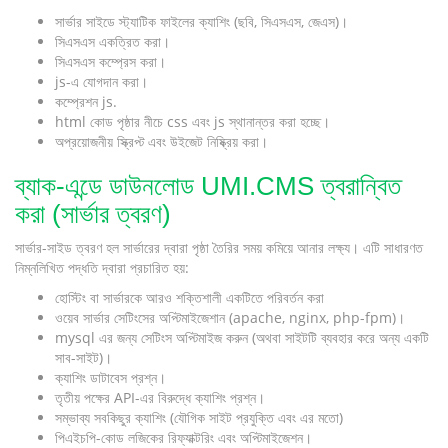
সার্ভার সাইডে স্ট্যাটিক ফাইলের ক্যাশিং (ছবি, সিএসএস, জেএস)।
সিএসএস একত্রিত করা।
সিএসএস কম্প্রেস করা।
js-এ যোগদান করা।
কম্প্রেশন js.
html কোড পৃষ্ঠার নীচে css এবং js স্থানান্তর করা হচ্ছে।
অপ্রয়োজনীয় স্ক্রিপ্ট এবং উইজেট নিষ্ক্রিয় করা।
ব্যাক-এন্ডে ডাউনলোড UMI.CMS ত্বরান্বিত
করা (সার্ভার ত্বরণ)
সার্ভার-সাইড ত্বরণ হল সার্ভারের দ্বারা পৃষ্ঠা তৈরির সময় কমিয়ে আনার লক্ষ্য। এটি সাধারণত
নিম্নলিখিত পদ্ধতি দ্বারা প্রচারিত হয়:
হোস্টিং বা সার্ভারকে আরও শক্তিশালী একটিতে পরিবর্তন করা
ওয়েব সার্ভার সেটিংসের অপ্টিমাইজেশান (apache, nginx, php-fpm)।
mysql এর জন্য সেটিংস অপ্টিমাইজ করুন (অথবা সাইটটি ব্যবহার করে অন্য একটি
সাব-সাইট)।
ক্যাশিং ডাটাবেস প্রশ্ন।
তৃতীয় পক্ষের API-এর বিরুদ্ধে ক্যাশিং প্রশ্ন।
সম্ভাব্য সবকিছুর ক্যাশিং (যৌগিক সাইট প্রযুক্তি এবং এর মতো)
পিএইচপি-কোড লজিকের রিফ্যাক্টরিং এবং অপ্টিমাইজেশন।