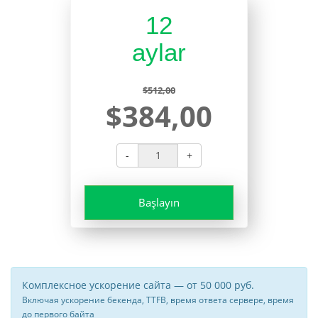
12
aylar
$512,00
$384,00
-
+
Başlayın
Комплексное ускорение сайта — от 50 000 руб.
Включая ускорение бекенда, TTFB, время ответа сервере, время
до первого байта