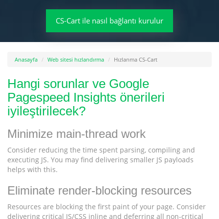
CS-Cart ile nasıl bağlantı kurulur
Anasayfa
Web sitesi hızlandırma
Hızlanma CS-Cart
Hangi sorunlar ve Google
Pagespeed Insights önerileri
iyileştirilecek?
Minimize main-thread work
Consider reducing the time spent parsing, compiling and
executing JS. You may find delivering smaller JS payloads
helps with this.
Eliminate render-blocking resources
Resources are blocking the first paint of your page. Consider
delivering critical JS/CSS inline and deferring all non-critical