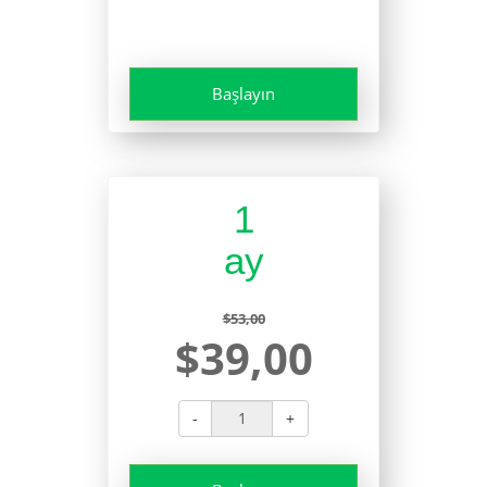
Başlayın
1
ay
$53,00
$39,00
-
+