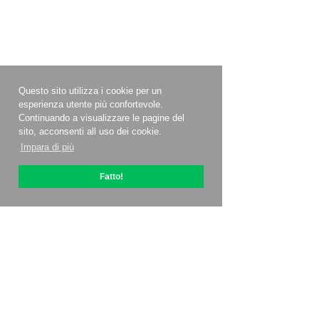
Questo sito utilizza i cookie per un
esperienza utente più confortevole.
Continuando a visualizzare le pagine del
sito, acconsenti all uso dei cookie.
Impara di più
Fatto!
Informazioni su OptiPic
Come iniziare con