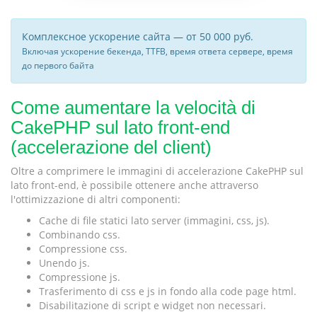
Комплексное ускорение сайта — от 50 000 руб.
Включая ускорение бекенда, TTFB, время ответа сервере, время
до первого байта
Come aumentare la velocità di
CakePHP sul lato front-end
(accelerazione del client)
Oltre a comprimere le immagini di accelerazione CakePHP sul
lato front-end, è possibile ottenere anche attraverso
l'ottimizzazione di altri componenti:
Cache di file statici lato server (immagini, css, js).
Combinando css.
Compressione css.
Unendo js.
Compressione js.
Trasferimento di css e js in fondo alla code page html.
Disabilitazione di script e widget non necessari.