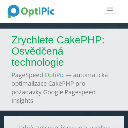
Toggle
navigatio
Zrychlete CakePHP:
Osvědčená
technologie
PageSpeed
Opti
Pic
— automatická
optimalizace CakePHP pro
požadavky Google Pagespeed
Insights
Jaké zdroje jsou na webu