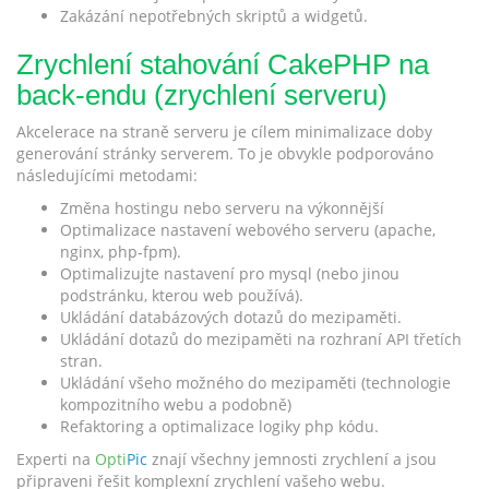
Zakázání nepotřebných skriptů a widgetů.
Zrychlení stahování CakePHP na
back-endu (zrychlení serveru)
Akcelerace na straně serveru je cílem minimalizace doby
generování stránky serverem. To je obvykle podporováno
následujícími metodami:
Změna hostingu nebo serveru na výkonnější
Optimalizace nastavení webového serveru (apache,
nginx, php-fpm).
Optimalizujte nastavení pro mysql (nebo jinou
podstránku, kterou web používá).
Ukládání databázových dotazů do mezipaměti.
Ukládání dotazů do mezipaměti na rozhraní API třetích
stran.
Ukládání všeho možného do mezipaměti (technologie
kompozitního webu a podobně)
Refaktoring a optimalizace logiky php kódu.
Experti na
Opti
Pic
znají všechny jemnosti zrychlení a jsou
připraveni řešit komplexní zrychlení vašeho webu.