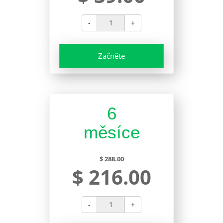
-
+
Začněte
6
měsíce
$ 288.00
$ 216.00
-
+