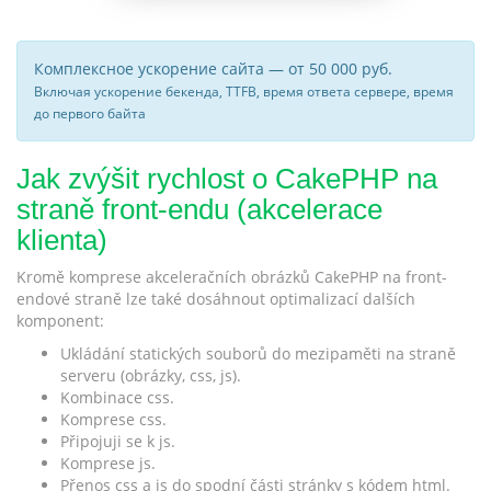
Комплексное ускорение сайта — от 50 000 руб.
Включая ускорение бекенда, TTFB, время ответа сервере, время
до первого байта
Jak zvýšit rychlost o CakePHP na
straně front-endu (akcelerace
klienta)
Kromě komprese akceleračních obrázků CakePHP na front-
endové straně lze také dosáhnout optimalizací dalších
komponent:
Ukládání statických souborů do mezipaměti na straně
serveru (obrázky, css, js).
Kombinace css.
Komprese css.
Připojuji se k js.
Komprese js.
Přenos css a js do spodní části stránky s kódem html.