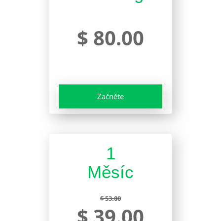
$ 80.00
Začněte
1
Měsíc
$ 53.00
$ 39.00