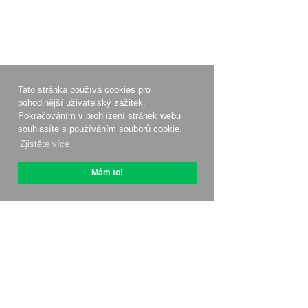
Tato stránka používá cookies pro
pohodlnější uživatelský zážitek.
Pokračováním v prohlížení stránek webu
souhlasíte s používáním souborů cookie.
Zjistěte více
Mám to!
O OptiPic