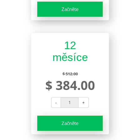
Začněte
12
měsíce
$ 512.00
$ 384.00
-
+
Začněte