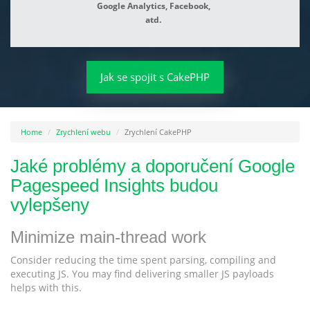
Google Analytics, Facebook,
atd.
Jak se spojit s CakePHP
Home
Zrychlení webu
Zrychlení CakePHP
Jaké problémy a doporučení Google
Pagespeed Insights budou
vylepšeny
Minimize main-thread work
Consider reducing the time spent parsing, compiling and
executing JS. You may find delivering smaller JS payloads
helps with this.