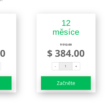
12
e
měsíce
$ 512.00
00
$ 384.00
-
+
Začněte