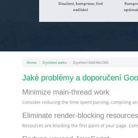
Sloučení, komprese, líné
Kompres
načítání
optimal
Home
Zrychlení webu
Zrychlení DIAFAN.CMS
Jaké problémy a doporučení Goo
Minimize main-thread work
Consider reducing the time spent parsing, compiling and
Eliminate render-blocking resource
Resources are blocking the first paint of your page. Consi