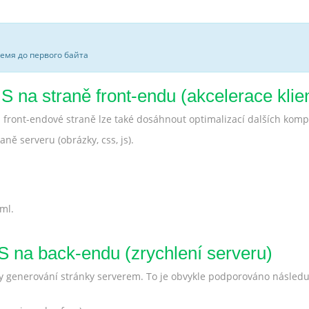
ремя до первого байта
 na straně front-endu (akcelerace klie
ront-endové straně lze také dosáhnout optimalizací dalších kom
ě serveru (obrázky, css, js).
ml.
 na back-endu (zrychlení serveru)
by generování stránky serverem. To je obvykle podporováno násled