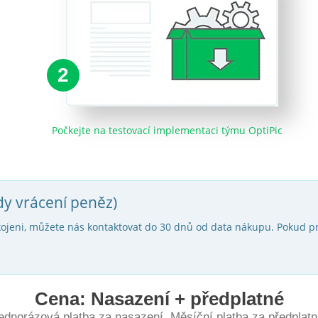
2
Počkejte na testovací implementaci týmu OptiPic
dy vrácení peněz)
jeni, můžete nás kontaktovat do 30 dnů od data nákupu. Pokud pr
Cena: Nasazení + předplatné
ednorázová platba za nasazení. Měsíční platba za předplatn