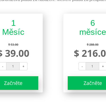
1
6
Měsíc
měsíc
$ 53.00
$ 288.00
$ 39.00
$ 216.
-
+
-
+
Začněte
Začněte