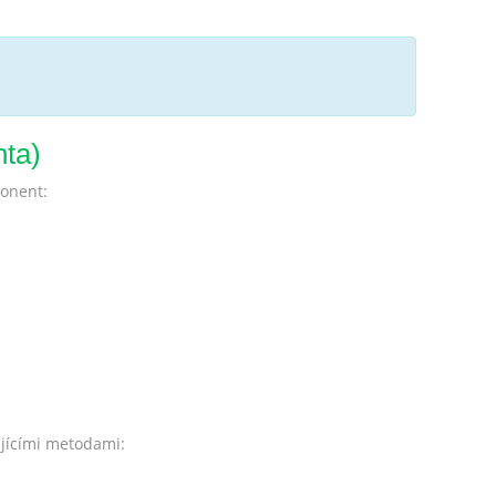
nta)
ponent:
ujícími metodami: