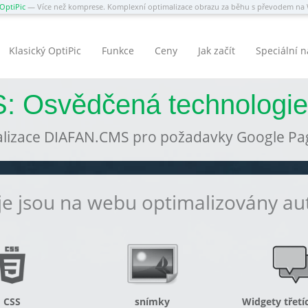
OptiPic
— Více než komprese. Komplexní optimalizace obrazu za běhu s převodem n
Klasický OptiPic
Funkce
Ceny
Jak začít
Speciální 
: Osvědčená technologie
lizace DIAFAN.CMS pro požadavky Google Pag
je jsou na webu optimalizovány a
CSS
snímky
Widgety třetí