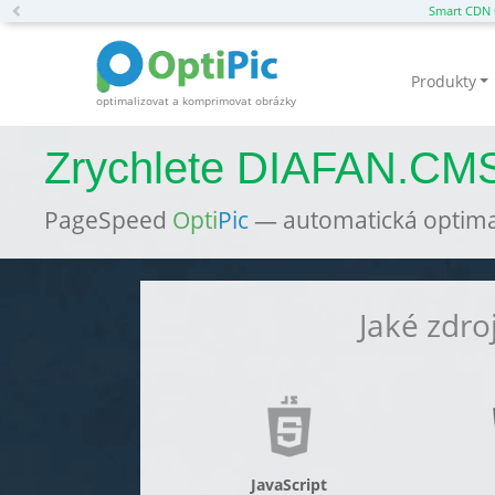
Previous
Smart CDN 
Produkty
optimalizovat a komprimovat obrázky
Zrychlete DIAFAN.CMS
PageSpeed
Opti
Pic
— automatická optima
Jaké zdro
JavaScript