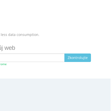
 less data consumption.
ůj web
Zkontrolujte
hrome