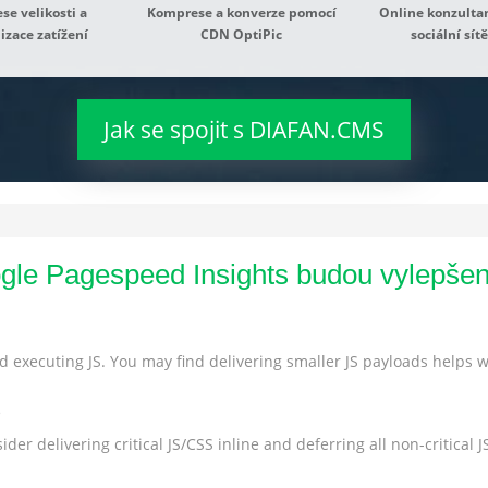
e velikosti a
Komprese a konverze pomocí
Online konzultan
izace zatížení
CDN OptiPic
sociální sítě
Jak se spojit s DIAFAN.CMS
gle Pagespeed Insights budou vylepše
 executing JS. You may find delivering smaller JS payloads helps wi
s
der delivering critical JS/CSS inline and deferring all non-critical JS