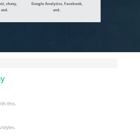
ti, chaty,
Google Analytics, Facebook,
 atd.
atd.
ny
th this.
/styles.