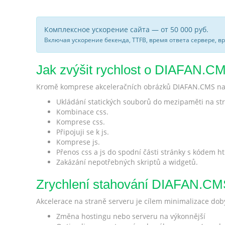
Комплексное ускорение сайта — от 50 000 руб.
Включая ускорение бекенда, TTFB, время ответа сервере, в
Jak zvýšit rychlost o DIAFAN.CMS
Kromě komprese akceleračních obrázků DIAFAN.CMS na f
Ukládání statických souborů do mezipaměti na stran
Kombinace css.
Komprese css.
Připojuji se k js.
Komprese js.
Přenos css a js do spodní části stránky s kódem ht
Zakázání nepotřebných skriptů a widgetů.
Zrychlení stahování DIAFAN.CMS
Akcelerace na straně serveru je cílem minimalizace do
Změna hostingu nebo serveru na výkonnější