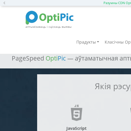
Previous
Разумны CDN Opt
аптымізаваць і сціскаць выявы
Паскорыць DIAFAN.CM
Прадукты
Класічны Opt
PageSpeed
Opti
Pic
— аўтаматычная апты
Якія рэс
JavaScript