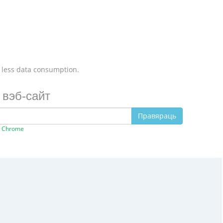
 less data consumption.
 вэб-сайт
Правяраць
e Chrome