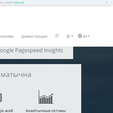
N
нем у WebP
[Яшчэ]
гія
апановы
Дэманстрацыя
BY
gle Pagespeed Insights
таматычна
іх асоб
Аналітычныя сістэмы