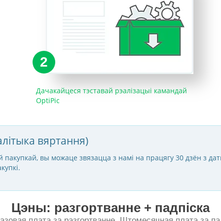
2
Дачакайцеся тэставай рэалізацыі камандай
OptiPic
алітыка вяртання)
 пакупкай, вы можаце звязацца з намі на працягу 30 дзён з дат
купкі.
Цэны: разгортванне + падпіска
азовая плата за разгортванне. Штомесячная плата за пад