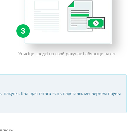
3
Унясіце сродкі на свой рахунак і абярыце пакет
ы пакупкі. Калі для гэтага ёсць падставы, мы вернем поўны
піску.