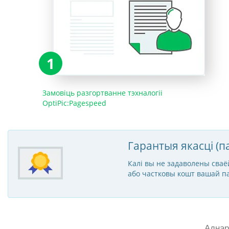
1
Замовіць разгортванне тэхналогіі
OptiPic:Pagespeed
Гарантыя якасці (п
Калі вы не задаволены сваёй
або частковы кошт вашай па
Аднар