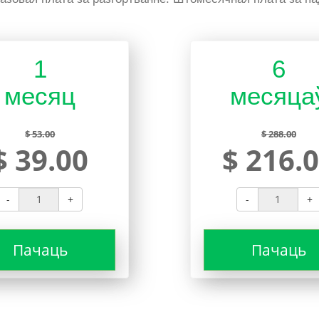
1
6
месяц
месяца
$ 53.00
$ 288.00
$ 39.00
$ 216.
-
+
-
+
Пачаць
Пачаць