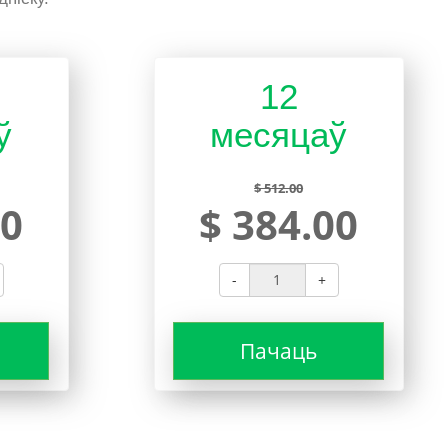
12
ў
месяцаў
$ 512.00
00
$ 384.00
-
+
Пачаць