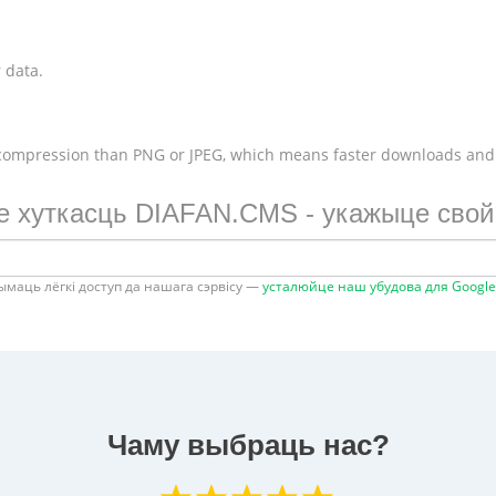
 data.
 compression than PNG or JPEG, which means faster downloads and
 хуткасць DIAFAN.CMS - укажыце свой
ымаць лёгкі доступ да нашага сэрвісу —
усталюйце наш убудова для Googl
Чаму выбраць нас?