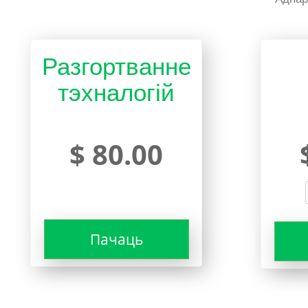
Разгортванне
тэхналогій
$ 80.00
Пачаць