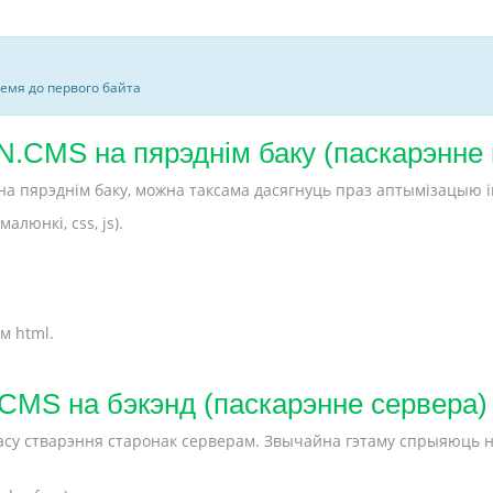
ремя до первого байта
.CMS на пярэднім баку (паскарэнне 
а пярэднім баку, можна таксама дасягнуць праз аптымізацыю 
люнкі, css, js).
м html.
CMS на бэкэнд (паскарэнне сервера)
 часу стварэння старонак серверам. Звычайна гэтаму спрыяюць 