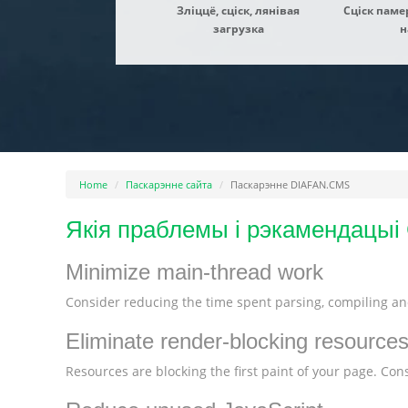
Зліццё, сціск, лянівая
Сціск паме
загрузка
н
Home
Паскарэнне сайта
Паскарэнне DIAFAN.CMS
Якія праблемы і рэкамендацыі
Minimize main-thread work
Consider reducing the time spent parsing, compiling and
Eliminate render-blocking resource
Resources are blocking the first paint of your page. Consi