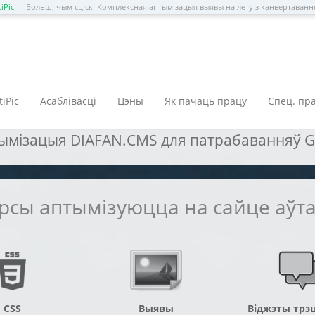
iPic
— Больш, чым сціск. Комплексная аптымізацыя выявы на лету з канвертаван
S: правераная тэхнало
iPic
Асаблівасці
Цэны
Як пачаць працу
Спец. пр
мізацыя DIAFAN.CMS для патрабаванняў Goo
урсы аптымізуюцца на сайце аў
CSS
Выявы
Віджэты трэц