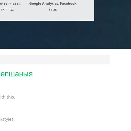
нты, чаты,
Google Analytics, Facebook,
і і г.д.
і г.д.
алепшаныя
th this.
/styles.