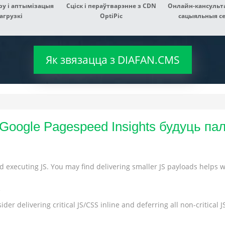
ру і аптымізацыя
Сціск і пераўтварэнне з CDN
Онлайн-кансульта
агрузкі
OptiPic
сацыяльныя сетк
Як звязацца з DIAFAN.CMS
 Google Pagespeed Insights будуць п
 executing JS. You may find delivering smaller JS payloads helps wi
s
der delivering critical JS/CSS inline and deferring all non-critical JS