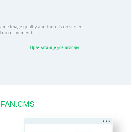
 same image quality and there is no server
. I do recommend it.
Прачытайце ўсе агляды
IAFAN.CMS