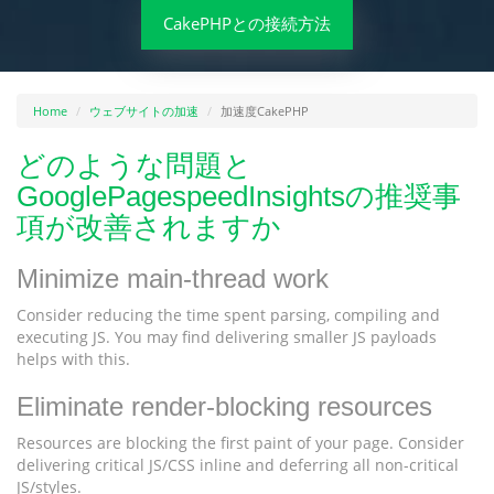
CakePHPとの接続方法
Home
ウェブサイトの加速
加速度CakePHP
どのような問題と
GooglePagespeedInsightsの推奨事
項が改善されますか
Minimize main-thread work
Consider reducing the time spent parsing, compiling and
executing JS. You may find delivering smaller JS payloads
helps with this.
Eliminate render-blocking resources
Resources are blocking the first paint of your page. Consider
delivering critical JS/CSS inline and deferring all non-critical
JS/styles.