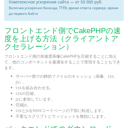
Комплексное ускорение сайта — от 50 000 руб.
Включая ускорение бекенда, TTFB, время ответа сервере, время
до первого байта
フロントエンド側でCakePHPの速
度を上げる方法（クライアントア
クセラレーション）
フロントエンド側の加速度画像CakePHPを圧縮することに加え
て、他のコンポーネントを最適化することで実現することもでき
ます。
サーバー側での静的ファイルのキャッシュ（画像、css、
js）。
cssを組み合わせる。
cssの圧縮。
jsに参加しています。
圧縮js。
cssとjsをhtmlコードページの下部に転送します。
不要なスクリプトとウィジェットを無効にします。