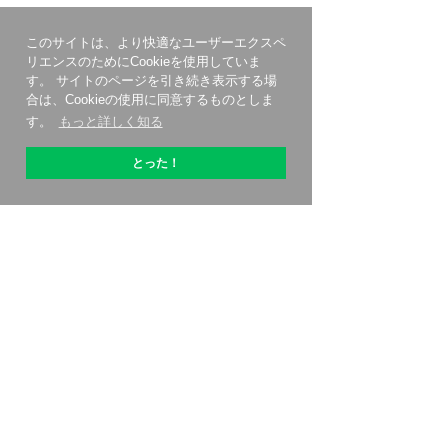
このサイトは、より快適なユーザーエクスペ
リエンスのためにCookieを使用していま
す。 サイトのページを引き続き表示する場
合は、Cookieの使用に同意するものとしま
す。
もっと詳しく知る
とった！
OptiPicについて
始める方法
価格設定
特別オファー