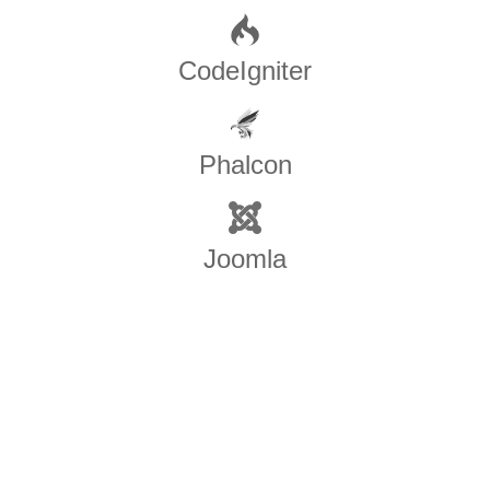
CodeIgniter
Phalcon
Joomla