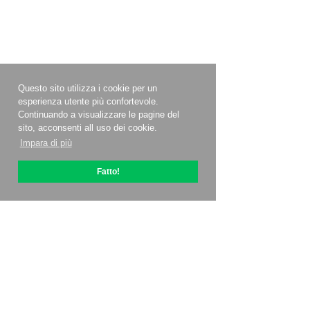
Questo sito utilizza i cookie per un
esperienza utente più confortevole.
Continuando a visualizzare le pagine del
sito, acconsenti all uso dei cookie.
Impara di più
Fatto!
Informazioni su OptiPic
Come iniziare con