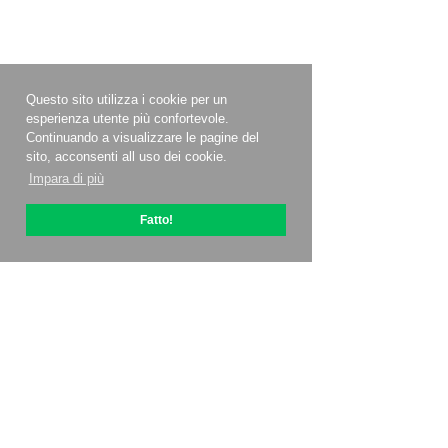
Questo sito utilizza i cookie per un
esperienza utente più confortevole.
Continuando a visualizzare le pagine del
sito, acconsenti all uso dei cookie.
Impara di più
Fatto!
Informazioni su OptiPic
Come iniziare con