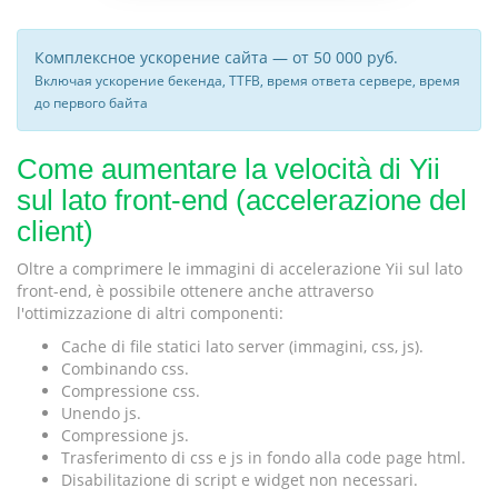
Комплексное ускорение сайта — от 50 000 руб.
Включая ускорение бекенда, TTFB, время ответа сервере, время
до первого байта
Come aumentare la velocità di Yii
sul lato front-end (accelerazione del
client)
Oltre a comprimere le immagini di accelerazione Yii sul lato
front-end, è possibile ottenere anche attraverso
l'ottimizzazione di altri componenti:
Cache di file statici lato server (immagini, css, js).
Combinando css.
Compressione css.
Unendo js.
Compressione js.
Trasferimento di css e js in fondo alla code page html.
Disabilitazione di script e widget non necessari.