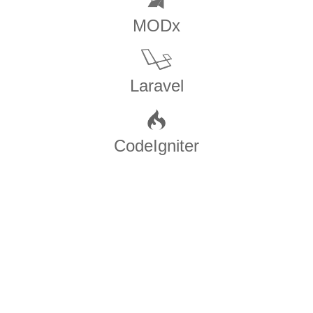
MODx
Laravel
CodeIgniter