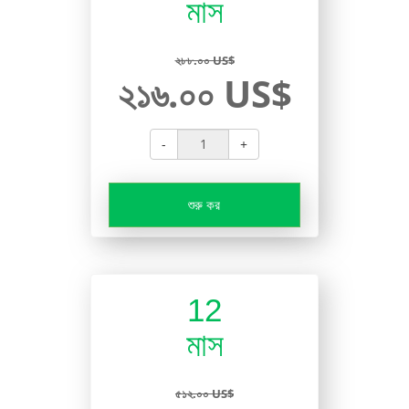
মাস
২৮৮.০০ US$
২১৬.০০ US$
-
+
শুরু কর
12
মাস
৫১২.০০ US$