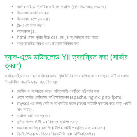
সার্ভার সাইডে স্ট্যাটিক ফাইলের ক্যাশিং (ছবি, সিএসএস, জেএস)।
সিএসএস একত্রিত করা।
সিএসএস কম্প্রেস করা।
js-এ যোগদান করা।
কম্প্রেশন js.
html কোড পৃষ্ঠার নীচে css এবং js স্থানান্তর করা হচ্ছে।
অপ্রয়োজনীয় স্ক্রিপ্ট এবং উইজেট নিষ্ক্রিয় করা।
ব্যাক-এন্ডে ডাউনলোড Yii ত্বরান্বিত করা (সার্ভার
ত্বরণ)
সার্ভার-সাইড ত্বরণ হল সার্ভারের দ্বারা পৃষ্ঠা তৈরির সময় কমিয়ে আনার লক্ষ্য। এটি সাধারণত
নিম্নলিখিত পদ্ধতি দ্বারা প্রচারিত হয়:
হোস্টিং বা সার্ভারকে আরও শক্তিশালী একটিতে পরিবর্তন করা
ওয়েব সার্ভার সেটিংসের অপ্টিমাইজেশান (apache, nginx, php-fpm)।
mysql এর জন্য সেটিংস অপ্টিমাইজ করুন (অথবা সাইটটি ব্যবহার করে অন্য একটি
সাব-সাইট)।
ক্যাশিং ডাটাবেস প্রশ্ন।
তৃতীয় পক্ষের API-এর বিরুদ্ধে ক্যাশিং প্রশ্ন।
সম্ভাব্য সবকিছুর ক্যাশিং (যৌগিক সাইট প্রযুক্তি এবং এর মতো)
পিএইচপি-কোড লজিকের রিফ্যাক্টরিং এবং অপ্টিমাইজেশন।