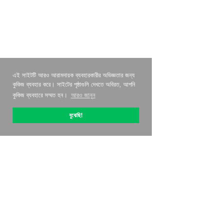
এই সাইটটি আরও আরামদায়ক ব্যবহারকারীর অভিজ্ঞতার জন্য
কুকিজ ব্যবহার করে। সাইটের পৃষ্ঠাগুলি দেখতে অবিরত, আপনি
কুকিজ ব্যবহারে সম্মত হন।
আরও জানুন
বুঝেছি!
OptiPic সম্পর্কে
কিভাবে সঙ্গে শুরু করতে হবে