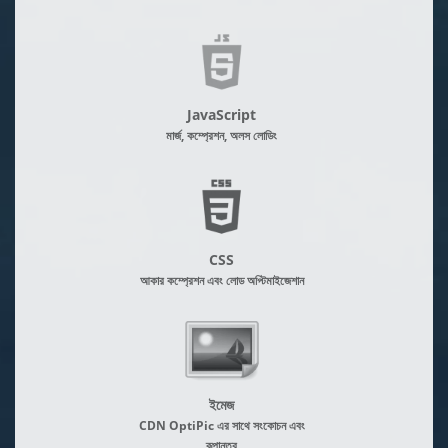
JavaScript
মার্জ, কম্প্রেশন, অলস লোডিং
CSS
আকার কম্প্রেশন এবং লোড অপ্টিমাইজেশান
ইমেজ
CDN OptiPic এর সাথে সংকোচন এবং
রূপান্তর