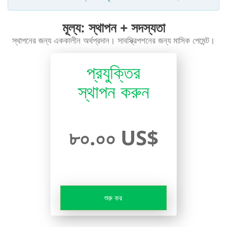
মূল্য: স্থাপন + সদস্যতা
স্থাপনের জন্য এককালীন অর্থপ্রদান। সাবস্ক্রিপশনের জন্য মাসিক পেমেন্ট।
প্রযুক্তির
স্থাপন করুন
৮০.০০ US$
শুরু কর