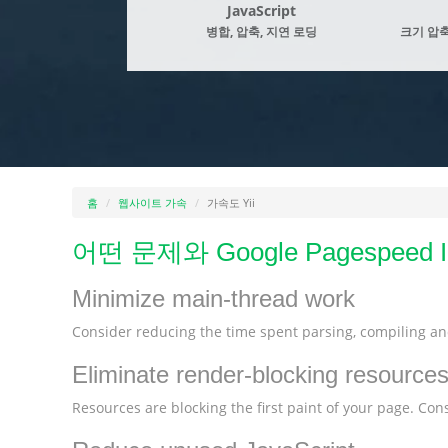
JavaScript
병합, 압축, 지연 로딩
크기 압축
홈
웹사이트 가속
가속도 Yii
어떤 문제와 Google Pagespee
Minimize main-thread work
Consider reducing the time spent parsing, compiling and
Eliminate render-blocking resource
Resources are blocking the first paint of your page. Consi