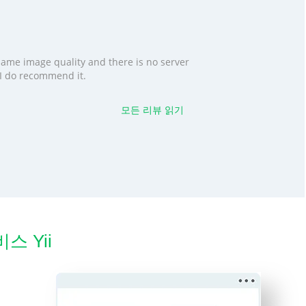
 same image quality and there is no server
. I do recommend it.
모든 리뷰 읽기
스 Yii