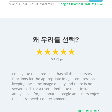
우리 서비스에 쉽게 접근하기 위해 —
Google Chrome용 플러그인 설치
왜 우리를 선택?
189
리뷰
I really like this product! It has all the necessary
functions for the appropriate image compression
keeping the same image quality and there is no
server load. For a user it looks like this – install it
and you can forget about it. Google and users enjoy
the site’s speed. I do recommend it.
모든 리뷰 읽기