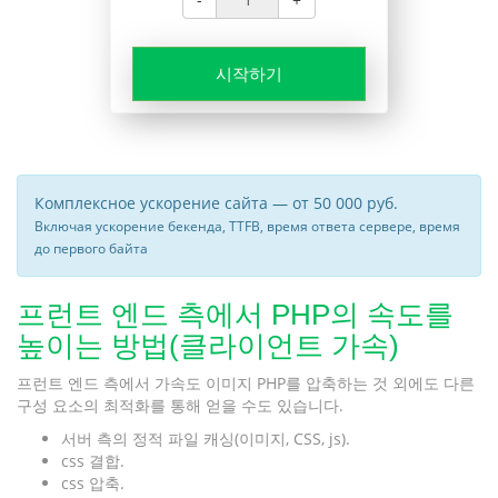
시작하기
Комплексное ускорение сайта — от 50 000 руб.
Включая ускорение бекенда, TTFB, время ответа сервере, время
до первого байта
프런트 엔드 측에서 PHP의 속도를
높이는 방법(클라이언트 가속)
프런트 엔드 측에서 가속도 이미지 PHP를 압축하는 것 외에도 다른
구성 요소의 최적화를 통해 얻을 수도 있습니다.
서버 측의 정적 파일 캐싱(이미지, CSS, js).
css 결합.
css 압축.