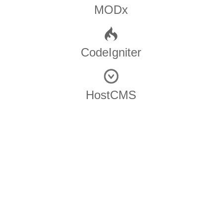
MODx
CodeIgniter
HostCMS