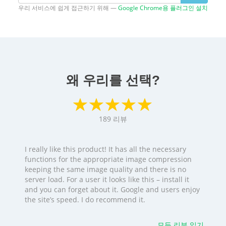
우리 서비스에 쉽게 접근하기 위해 —
Google Chrome용 플러그인 설치
왜 우리를 선택?
189
리뷰
I really like this product! It has all the necessary
functions for the appropriate image compression
keeping the same image quality and there is no
server load. For a user it looks like this – install it
and you can forget about it. Google and users enjoy
the site’s speed. I do recommend it.
모든 리뷰 읽기