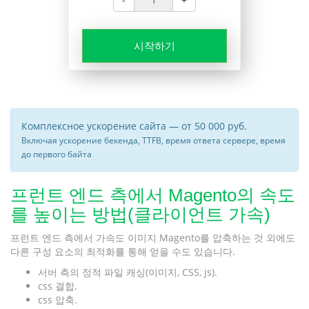
시작하기
Комплексное ускорение сайта — от 50 000 руб.
Включая ускорение бекенда, TTFB, время ответа сервере, время
до первого байта
프런트 엔드 측에서 Magento의 속도
를 높이는 방법(클라이언트 가속)
프런트 엔드 측에서 가속도 이미지 Magento를 압축하는 것 외에도
다른 구성 요소의 최적화를 통해 얻을 수도 있습니다.
서버 측의 정적 파일 캐싱(이미지, CSS, js).
css 결합.
css 압축.