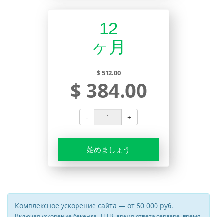
12
ヶ月
$ 512.00
$ 384.00
-
+
始めましょう
Комплексное ускорение сайта — от 50 000 руб.
Включая ускорение бекенда, TTFB, время ответа сервере, время