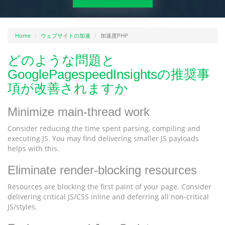
Home
ウェブサイトの加速
加速度PHP
どのような問題と
GooglePagespeedInsightsの推奨事
項が改善されますか
Minimize main-thread work
Consider reducing the time spent parsing, compiling and
executing JS. You may find delivering smaller JS payloads
helps with this.
Eliminate render-blocking resources
Resources are blocking the first paint of your page. Consider
delivering critical JS/CSS inline and deferring all non-critical
JS/styles.