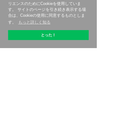
リエンスのためにCookieを使用していま
す。 サイトのページを引き続き表示する場
合は、Cookieの使用に同意するものとしま
す。
もっと詳しく知る
とった！
OptiPicについて
始める方法
価格設定
特別オファー
連絡先