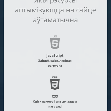
аптымізуюцца на сайце
аўтаматычна
JavaScript
Зліццё, сціск, лянівая
загрузка
CSS
Сціск памеру і аптымізацыя
нагрузкі