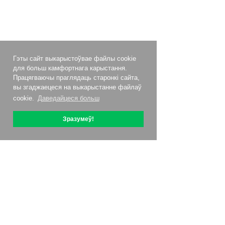
Гэты сайт выкарыстоўвае файлы cookie
для больш камфортнага карыстання.
Працягваючы праглядаць старонкі сайта,
вы згаджаецеся на выкарыстанне файлаў
cookie.
Даведайцеся больш
Зразумеў!
Аб OptiPic
Як пачаць з