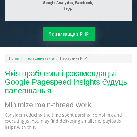
Google Analytics, Facebook,
і г.д.
Як звязацца з PHP
Home
Паскарэнне сайта
Паскарэнне PHP
Якія праблемы і рэкамендацыі
Google Pagespeed Insights будуць
палепшаныя
Minimize main-thread work
Consider reducing the time spent parsing, compiling and
executing JS. You may find delivering smaller JS payloads
helps with this.