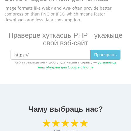
Image formats like WebP and AVIF often provide better
compression than PNG or JPEG, which means faster
downloads and less data consumption.
Праверце хуткасць PHP - укажыце
свой вэб-сайт
Правяраць
Каб атрымаць лёгкі доступ да нашага сэрвісу —
усталюйце
наш убудова для Google Chrome
Чаму выбраць нас?