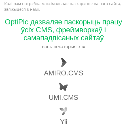
Калі вам патрэбна максімальнае паскарэнне вашага сайта,
звяжыцеся з намі.
OptiPic дазваляе паскорыць працу
ўсіх CMS, фреймворкаў і
самападпісаных сайтаў
вось некаторыя з іх
AMIRO.CMS
UMI.CMS
Yii