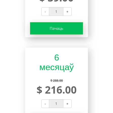
-
+
Пачаць
6
месяцаў
$ 288.00
$ 216.00
-
+