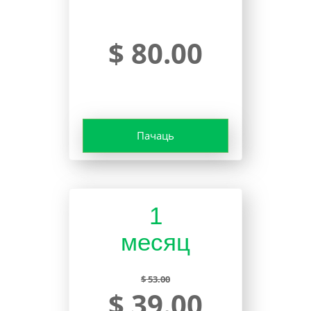
$ 80.00
Пачаць
1
месяц
$ 53.00
$ 39.00