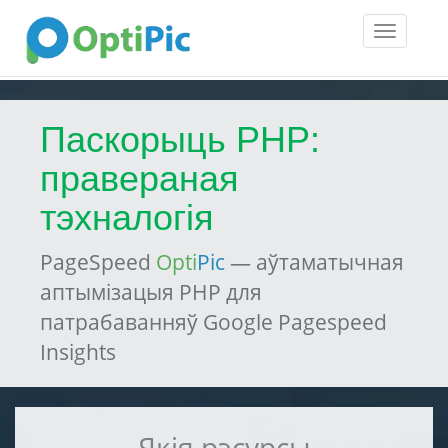
Toggle
navigatio
Паскорыць PHP:
правераная
тэхналогія
PageSpeed
Opti
Pic
— аўтаматычная
аптымізацыя PHP для
патрабаванняў Google Pagespeed
Insights
Якія рэсурсы