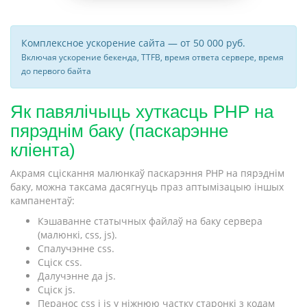
Комплексное ускорение сайта — от 50 000 руб.
Включая ускорение бекенда, TTFB, время ответа сервере, время
до первого байта
Як павялічыць хуткасць PHP на
пярэднім баку (паскарэнне
кліента)
Акрамя сціскання малюнкаў паскарэння PHP на пярэднім
баку, можна таксама дасягнуць праз аптымізацыю іншых
кампанентаў:
Кэшаванне статычных файлаў на баку сервера
(малюнкі, css, js).
Спалучэнне css.
Сціск css.
Далучэнне да js.
Сціск js.
Перанос css і js у ніжнюю частку старонкі з кодам