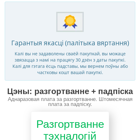
Гарантыя якасці (палітыка вяртання)
Калі вы не задаволены сваёй пакупкай, вы можаце
звязацца з намі на працягу 30 дзён з даты пакупкі.
Калі для гэтага ёсць падставы, мы вернем поўны або
частковы кошт вашай пакупкі.
Цэны: разгортванне + падпіска
Аднаразовая плата за разгортванне. Штомесячная
плата за падпіску.
Разгортванне
тэхналогій