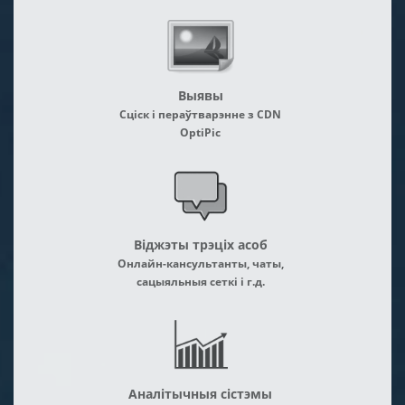
Выявы
Сціск і пераўтварэнне з CDN
OptiPic
Віджэты трэціх асоб
Онлайн-кансультанты, чаты,
сацыяльныя сеткі і г.д.
Аналітычныя сістэмы