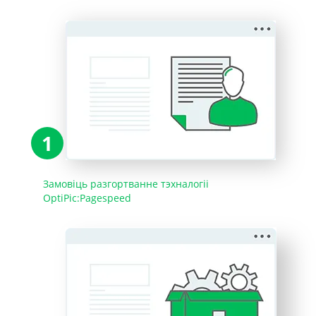
1
Замовіць разгортванне тэхналогіі
OptiPic:Pagespeed