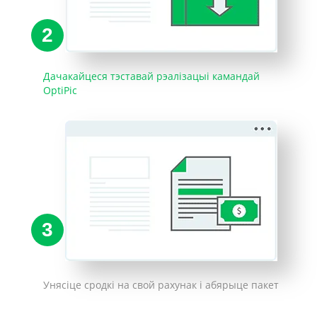
2
Дачакайцеся тэставай рэалізацыі камандай
OptiPic
3
Унясіце сродкі на свой рахунак і абярыце пакет