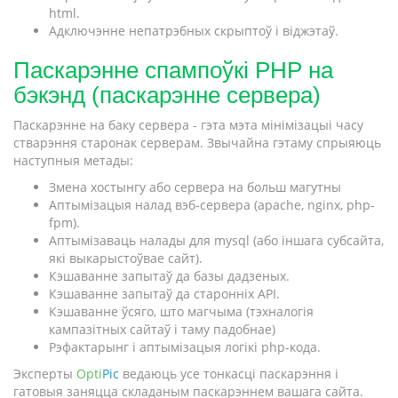
html.
Адключэнне непатрэбных скрыптоў і віджэтаў.
Паскарэнне спампоўкі PHP на
бэкэнд (паскарэнне сервера)
Паскарэнне на баку сервера - гэта мэта мінімізацыі часу
стварэння старонак серверам. Звычайна гэтаму спрыяюць
наступныя метады:
Змена хостынгу або сервера на больш магутны
Аптымізацыя налад вэб-сервера (apache, nginx, php-
fpm).
Аптымізаваць налады для mysql (або іншага субсайта,
які выкарыстоўвае сайт).
Кэшаванне запытаў да базы дадзеных.
Кэшаванне запытаў да старонніх API.
Кэшаванне ўсяго, што магчыма (тэхналогія
кампазітных сайтаў і таму падобнае)
Рэфактарынг і аптымізацыя логікі php-кода.
Эксперты
Opti
Pic
ведаюць усе тонкасці паскарэння і
гатовыя заняцца складаным паскарэннем вашага сайта.