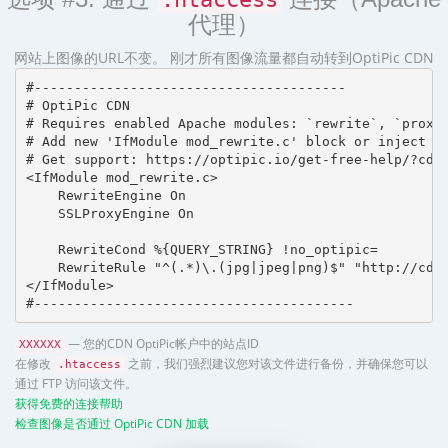
代理）
网站上图像的URL不变。 刚才所有图像流量都自动转到OptiPic CDN
#---------------------------------------

# OptiPic CDN 

# Requires enabled Apache modules: `rewrite`, `proxy_
# Add new 'IfModule mod_rewrite.c' block or inject in
# Get support: https://optipic.io/get-free-help/?cdn=
<IfModule mod_rewrite.c>

    RewriteEngine On

    SSLProxyEngine On

    RewriteCond %{QUERY_STRING} !no_optipic=

    RewriteRule "^(.*)\.(jpg|jpeg|png)$" "http://cdn.
</IfModule>

#----------------------------------------
— 您的CDN OptiPic帐户中的站点ID
XXXXXX
在修改
之前，我们强烈建议您对该文件进行备份，并确保您可以
.htaccess
通过 FTP 访问该文件。
获得免费的连接帮助
检查图像是否通过 OptiPic CDN 加载