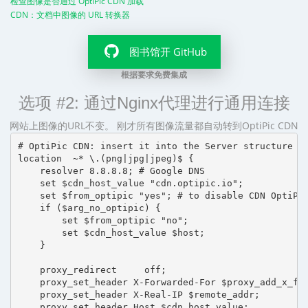
检查图像是否通过 OptiPic CDN 加载
CDN：文档中图像的 URL 转换器
图书馆开 GitHub
根据要求免费集成
选项 #2: 通过Nginx代理进行通用连接
网站上图像的URL不变。 刚才所有图像流量都自动转到OptiPic CDN
# OptiPic CDN: insert it into the Server structure

location  ~* \.(png|jpg|jpeg)$ {

    resolver 8.8.8.8; # Google DNS

    set $cdn_host_value "cdn.optipic.io";

    set $from_optipic "yes"; # to disable CDN OptiPic
    if ($arg_no_optipic) {

        set $from_optipic "no";

        set $cdn_host_value $host;

    }

    proxy_redirect     off;

    proxy_set_header X-Forwarded-For $proxy_add_x_for
    proxy_set_header X-Real-IP $remote_addr;

    proxy_set_header Host $cdn_host_value;
